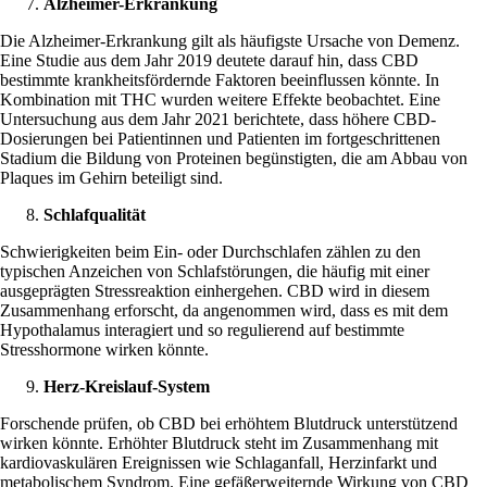
Alzheimer-Erkrankung
Die Alzheimer-Erkrankung gilt als häufigste Ursache von Demenz.
Eine
Studie aus dem Jahr 2019
deutete darauf hin, dass CBD
bestimmte krankheitsfördernde Faktoren beeinflussen könnte. In
Kombination mit
THC
wurden weitere Effekte beobachtet. Eine
Untersuchung aus dem Jahr 2021
berichtete, dass höhere CBD-
Dosierungen bei Patientinnen und Patienten im fortgeschrittenen
Stadium die Bildung von Proteinen begünstigten, die am Abbau von
Plaques im Gehirn beteiligt sind.
Schlafqualität
Schwierigkeiten beim Ein- oder Durchschlafen zählen zu den
typischen Anzeichen von
Schlafstörungen
, die häufig mit einer
ausgeprägten
Stressreaktion
einhergehen. CBD wird in diesem
Zusammenhang erforscht, da angenommen wird, dass es mit dem
Hypothalamus interagiert und so regulierend auf bestimmte
Stresshormone wirken könnte.
Herz-Kreislauf-System
Forschende prüfen, ob CBD bei erhöhtem Blutdruck
unterstützend
wirken könnte. Erhöhter Blutdruck steht im Zusammenhang mit
kardiovaskulären Ereignissen wie Schlaganfall, Herzinfarkt und
metabolischem Syndrom. Eine gefäßerweiternde Wirkung von CBD