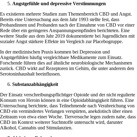
Angstgefühle und depressive Verstimmungen
Es existieren
mehrere Studien
zum Themenbereich CBD und Angst.
Bereits eine Untersuchung aus dem Jahr 1993 stellte fest, dass
Probandinnen und Probanden nach der Einnahme von CBD vor einer
Rede über ein geringeres Anspannungsempfinden berichteten. Eine
weitere Studie aus dem Jahr 2019 dokumentierte bei Jugendlichen mit
sozialer Angst stärkere Effekte im Vergleich zur Placebogruppe.
In der medizinischen Praxis kommen bei Depression und
Angstgefühlen häufig vergleichbare Medikamente zum Einsatz.
Forschende führen dies auf ähnliche neurobiologische Mechanismen
zurück. CBD wirkt auf Rezeptoren im Gehirn, die unter anderem den
Serotoninhaushalt beeinflussen.
Substanzabhängigkeit
Der Einsatz verschreibungspflichtiger Opioide und der nicht regulierte
Konsum von Heroin können in eine
Opioidabhängigkeit
führen. Eine
Untersuchung berichtete, dass Teilnehmende nach Verabreichung von
CBD ein vermindertes Verlangen verspürten, anekdotisch über einen
Zeitraum von etwa einer Woche. Tierversuche legen zudem nahe, dass
CBD im Kontext
weiterer Suchtstoffe
untersucht wird, darunter
Alkohol, Cannabis und Stimulanzien.