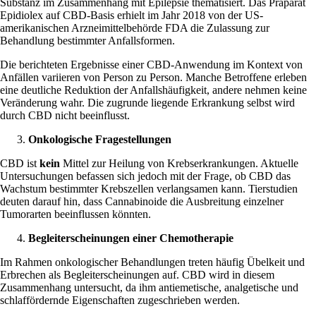
Substanz im Zusammenhang mit Epilepsie thematisiert. Das Präparat
Epidiolex auf CBD-Basis erhielt im Jahr 2018 von der
US-
amerikanischen Arzneimittelbehörde FDA
die Zulassung zur
Behandlung bestimmter Anfallsformen.
Die berichteten Ergebnisse einer
CBD-Anwendung im Kontext von
Anfällen
variieren von Person zu Person. Manche Betroffene erleben
eine deutliche Reduktion der Anfallshäufigkeit, andere nehmen keine
Veränderung wahr. Die zugrunde liegende Erkrankung selbst wird
durch CBD nicht beeinflusst.
Onkologische Fragestellungen
CBD ist
kein
Mittel zur Heilung von Krebserkrankungen. Aktuelle
Untersuchungen befassen sich jedoch mit der Frage, ob CBD das
Wachstum bestimmter Krebszellen
verlangsamen kann. Tierstudien
deuten darauf hin, dass Cannabinoide die Ausbreitung einzelner
Tumorarten beeinflussen könnten.
Begleiterscheinungen einer Chemotherapie
Im Rahmen onkologischer Behandlungen treten häufig
Übelkeit und
Erbrechen
als Begleiterscheinungen auf. CBD wird in diesem
Zusammenhang untersucht, da ihm antiemetische, analgetische und
schlaffördernde Eigenschaften zugeschrieben werden.