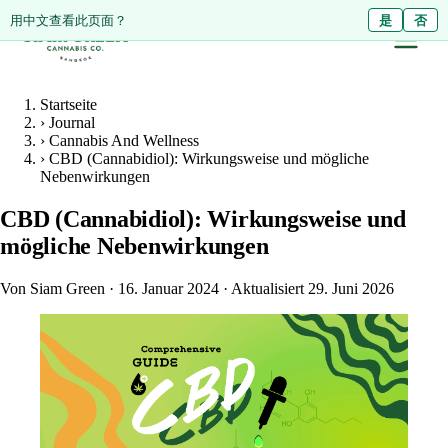
ดูหน้านี้เป็นภาษาไทย?
用中文查看此页面？
ใช่
是
ไม่ใช่
否
Startseite
›
Journal
›
Cannabis And Wellness
›
CBD (Cannabidiol): Wirkungsweise und mögliche
Nebenwirkungen
CBD (Cannabidiol): Wirkungsweise und
mögliche Nebenwirkungen
Von Siam Green
·
16. Januar 2024
·
Aktualisiert 29. Juni 2026