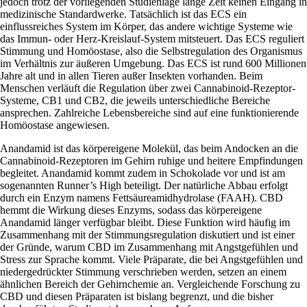
jedoch trotz der vorliegenden Studienlage lange Zeit keinen Eingang in
medizinische Standardwerke. Tatsächlich ist das ECS ein
einflussreiches System im Körper, das andere wichtige Systeme wie
das Immun- oder Herz-Kreislauf-System mitsteuert. Das ECS reguliert
Stimmung und Homöostase, also die Selbstregulation des Organismus
im Verhältnis zur äußeren Umgebung. Das ECS ist rund 600 Millionen
Jahre alt und in allen Tieren außer Insekten vorhanden. Beim
Menschen verläuft die Regulation über zwei Cannabinoid-Rezeptor-
Systeme, CB1 und CB2, die jeweils unterschiedliche Bereiche
ansprechen. Zahlreiche Lebensbereiche sind auf eine funktionierende
Homöostase angewiesen.
Anandamid ist das körpereigene Molekül, das beim Andocken an die
Cannabinoid-Rezeptoren im Gehirn ruhige und heitere Empfindungen
begleitet. Anandamid kommt zudem in Schokolade vor und ist am
sogenannten Runner’s High beteiligt. Der natürliche Abbau erfolgt
durch ein Enzym namens Fettsäureamidhydrolase (FAAH). CBD
hemmt die Wirkung dieses Enzyms, sodass das körpereigene
Anandamid länger verfügbar bleibt. Diese Funktion wird häufig im
Zusammenhang mit der Stimmungsregulation diskutiert und ist einer
der Gründe, warum CBD im Zusammenhang mit Angstgefühlen und
Stress zur Sprache kommt. Viele Präparate, die bei Angstgefühlen und
niedergedrückter Stimmung verschrieben werden, setzen an einem
ähnlichen Bereich der Gehirnchemie an. Vergleichende Forschung zu
CBD und diesen Präparaten ist bislang begrenzt, und die bisher