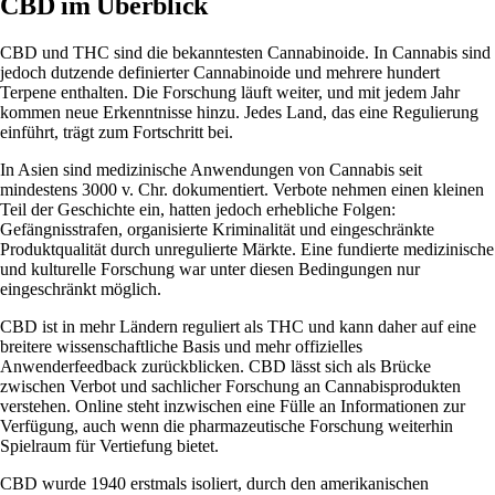
CBD im Überblick
CBD und
THC
sind die bekanntesten Cannabinoide. In Cannabis sind
jedoch dutzende definierter Cannabinoide und mehrere hundert
Terpene
enthalten. Die Forschung läuft weiter, und mit jedem Jahr
kommen neue Erkenntnisse hinzu. Jedes Land, das eine Regulierung
einführt, trägt zum Fortschritt bei.
In Asien sind medizinische Anwendungen von Cannabis seit
mindestens 3000 v. Chr. dokumentiert. Verbote nehmen einen kleinen
Teil der Geschichte ein, hatten jedoch erhebliche Folgen:
Gefängnisstrafen, organisierte Kriminalität und eingeschränkte
Produktqualität durch unregulierte Märkte. Eine fundierte medizinische
und kulturelle Forschung war unter diesen Bedingungen nur
eingeschränkt möglich.
CBD ist in mehr Ländern reguliert als THC und kann daher auf eine
breitere wissenschaftliche Basis und mehr offizielles
Anwenderfeedback zurückblicken. CBD lässt sich als Brücke
zwischen Verbot und sachlicher Forschung an Cannabisprodukten
verstehen. Online steht inzwischen eine Fülle an Informationen zur
Verfügung, auch wenn die pharmazeutische Forschung weiterhin
Spielraum für Vertiefung bietet.
CBD wurde 1940 erstmals isoliert, durch den amerikanischen