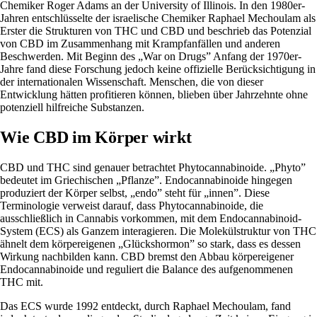
Chemiker
Roger Adams
an der University of Illinois. In den 1980er-
Jahren entschlüsselte der israelische Chemiker Raphael Mechoulam als
Erster die Strukturen von THC und CBD und beschrieb das Potenzial
von CBD im Zusammenhang mit Krampfanfällen und anderen
Beschwerden. Mit Beginn des „War on Drugs” Anfang der 1970er-
Jahre fand diese Forschung jedoch keine offizielle Berücksichtigung in
der internationalen Wissenschaft. Menschen, die von dieser
Entwicklung hätten profitieren können, blieben über Jahrzehnte ohne
potenziell hilfreiche Substanzen.
Wie CBD im Körper wirkt
CBD und THC sind genauer betrachtet Phytocannabinoide. „Phyto”
bedeutet im Griechischen „Pflanze”. Endocannabinoide hingegen
produziert der Körper selbst, „endo” steht für „innen”. Diese
Terminologie verweist darauf, dass Phytocannabinoide, die
ausschließlich in Cannabis vorkommen, mit dem Endocannabinoid-
System (ECS) als Ganzem interagieren. Die Molekülstruktur von THC
ähnelt dem körpereigenen „Glückshormon” so stark, dass es dessen
Wirkung nachbilden kann. CBD bremst den Abbau körpereigener
Endocannabinoide und reguliert die Balance des aufgenommenen
THC mit.
Das
ECS wurde 1992 entdeckt
, durch Raphael Mechoulam, fand