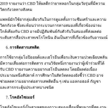
2019 รายงานว่า CBD ให้ผลดีกว่ายาหลอกในกลุ่มวัยรุ่นที่มีความ
วิตกกังวลทางสังคม
แพทย์มักใช้ยากลุ่มเดียวกันในการดูแลทั้งภาวะซึมเศร้าและความ
วิตกกังวล ซึ่งสะท้อนว่ากระบวนการทางสมองที่เกี่ยวข้องน่าจะ
ใกล้เคียงกัน CBD อาจมีปฏิสัมพันธ์กับตัวรับในสมองที่ส่งผลต่อ
ระดับสารสื่อประสาทเซโรโทนิน อันเป็นสารที่เกี่ยวข้องกับอารมณ์
การติดสารเสพติด
การใช้ยากลุ่มโอปิออยด์และเฮโรอีนเพื่อระงับความปวดเฉียบพลัน
มีความเสี่ยงต่อ
การติดสาร
งานวิจัยหนึ่งรายงานว่าผู้เข้าร่วมที่ได้
รับ CBD รายงานความอยากเฮโรอีนลดลง โดยมีผลต่อเนื่อง
ประมาณหนึ่งสัปดาห์ การศึกษาในสัตว์ทดลองยังชี้ว่า CBD อาจ
ช่วยลดความอยากต่อสาร
เสพติดอื่น ๆ
เช่น แอลกอฮอล์ กัญชา
และสารกระตุ้นประสาทบางชนิด
โรคอัลไซเมอร์
โรคอัลไซเมอร์เป็นสาเหตุของภาวะสมองเสื่อมที่พบมากที่สุด
งาน