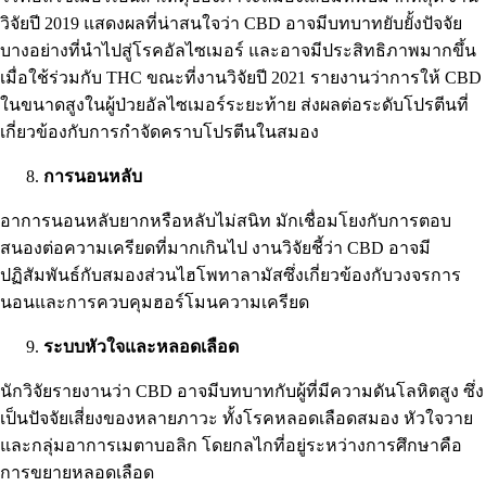
วิจัยปี 2019
แสดงผลที่น่าสนใจว่า CBD อาจมีบทบาทยับยั้งปัจจัย
บางอย่างที่นำไปสู่โรคอัลไซเมอร์ และอาจมีประสิทธิภาพมากขึ้น
เมื่อใช้ร่วมกับ
THC
ขณะที่
งานวิจัยปี 2021
รายงานว่าการให้ CBD
ในขนาดสูงในผู้ป่วยอัลไซเมอร์ระยะท้าย ส่งผลต่อระดับโปรตีนที่
เกี่ยวข้องกับการกำจัดคราบโปรตีนในสมอง
การนอนหลับ
อาการ
นอนหลับยากหรือหลับไม่สนิท
มักเชื่อมโยงกับการตอบ
สนองต่อ
ความเครียด
ที่มากเกินไป งานวิจัยชี้ว่า CBD อาจมี
ปฏิสัมพันธ์กับสมองส่วนไฮโพทาลามัสซึ่งเกี่ยวข้องกับวงจรการ
นอนและการควบคุมฮอร์โมนความเครียด
ระบบหัวใจและหลอดเลือด
นักวิจัยรายงานว่า CBD อาจมี
บทบาท
กับผู้ที่มีความดันโลหิตสูง ซึ่ง
เป็นปัจจัยเสี่ยงของหลายภาวะ ทั้งโรคหลอดเลือดสมอง หัวใจวาย
และกลุ่มอาการเมตาบอลิก โดยกลไกที่อยู่ระหว่างการศึกษาคือ
การขยายหลอดเลือด