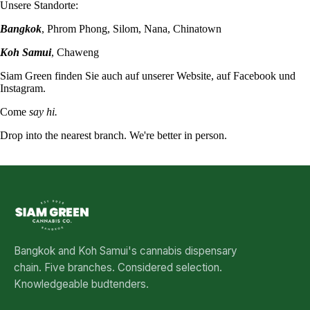
Unsere Standorte:
Bangkok
,
Phrom Phong
,
Silom
,
Nana
,
Chinatown
Koh Samui
,
Chaweng
Siam Green finden Sie auch auf unserer
Website
, auf
Facebook
und
Instagram
.
Come
say hi.
Drop into the nearest branch. We're better in person.
See all five branches →
Bangkok and Koh Samui's cannabis dispensary
chain. Five branches. Considered selection.
Knowledgeable budtenders.