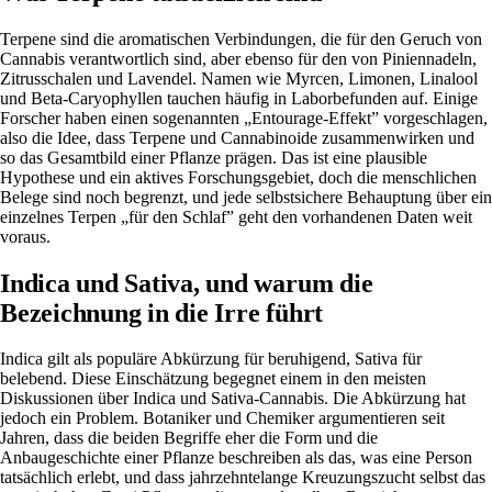
Terpene sind die aromatischen Verbindungen, die für den Geruch von
Cannabis verantwortlich sind, aber ebenso für den von Piniennadeln,
Zitrusschalen und Lavendel. Namen wie Myrcen, Limonen, Linalool
und Beta-Caryophyllen tauchen häufig in Laborbefunden auf. Einige
Forscher haben einen sogenannten „Entourage-Effekt” vorgeschlagen,
also die Idee, dass Terpene und Cannabinoide zusammenwirken und
so das Gesamtbild einer Pflanze prägen. Das ist eine plausible
Hypothese und ein aktives Forschungsgebiet, doch die menschlichen
Belege sind noch begrenzt, und jede selbstsichere Behauptung über ein
einzelnes Terpen „für den Schlaf” geht den vorhandenen Daten weit
voraus.
Indica und Sativa, und warum die
Bezeichnung in die Irre führt
Indica gilt als populäre Abkürzung für beruhigend, Sativa für
belebend. Diese Einschätzung begegnet einem in
den meisten
Diskussionen über Indica
und
Sativa
-Cannabis. Die Abkürzung hat
jedoch ein Problem. Botaniker und Chemiker argumentieren seit
Jahren, dass die beiden Begriffe eher die Form und die
Anbaugeschichte einer Pflanze beschreiben als das, was eine Person
tatsächlich erlebt, und dass jahrzehntelange Kreuzungszucht selbst das