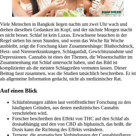
Viele Menschen in Bangkok liegen nachts um zwei Uhr wach und
drehen dieselben Gedanken im Kopf, und der nächste Morgen macht
es nicht besser. Schlaf ist kein Luxus. Erwachsene brauchen in der
Regel sieben bis neun Stunden, und wenn das Woche für Woche
ausbleibt, zeigt die Forschung klare Zusammenhänge: Bluthochdruck,
Herz- und Nierenerkrankungen, Schlaganfall, Gewichtszunahme und
Depressionen. Cannabis ist eines der Themen, die Wissenschaftler im
Zusammenhang mit Schlaf untersucht haben, und das Bild ist
komplizierter als die meisten Schlagzeilen vermuten lassen. Dieser
Beitrag fasst zusammen, was die Studien tatsächlich beschreiben. Er ist
als allgemeine Information gedacht, nicht als medizinischer Rat.
Auf einen Blick
Schlafstörungen zählen laut veröffentlichter Forschung zu den
häufigsten Gründen, aus denen medizinisches Cannabis
verschrieben wird.
Forscher beschreiben den Effekt von THC auf den Schlaf als
dosisabhängig und den von CBD als biphasisch, das heißt, die
Dosis kann die Richtung des Effekts verändern.
Terpene, die aromatischen Verbindungen der Cannabispflanze,