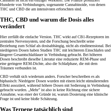
Cannabis ist nicht ein einziger Wirkstoff. Die Pflanze produziert
Hunderte von Verbindungen, sogenannte Cannabinoide, von denen
THC
und CBD die am intensivsten erforschten sind.
THC, CBD und warum die Dosis alles
verändert
Hier zerfällt die einfache Version. THC wirkt auf CB1-Rezeptoren im
zentralen Nervensystem, und die Forschung beschreibt seine
Beziehung zum Schlaf als dosisabhängig, nicht als eindimensional. Bei
niedrigeren Dosen haben Studien THC mit leichterem Einschlafen und
längerer Gesamtschlafdauer in Verbindung gebracht. Bei höheren
Dosen beschreibt dieselbe Literatur eine reduzierte REM-Phase und
eine geringere REM-Dichte, also die Schlafphase, die mit dem
Träumen verbunden ist.
CBD verhält sich wiederum anders. Forscher beschreiben es als
biphasisch: Niedrigere Dosen wurden mit einem leicht stimulierenden
Effekt assoziiert, während höhere Dosen mit Sedierung in Verbindung
gebracht wurden. „Mehr” ist also in keine Richtung eine sichere
Annahme, was einer der Gründe ist, warum Dosierung eine klinische
Frage ist und keine bloße Schätzung.
Was Terpene tatsächlich sind