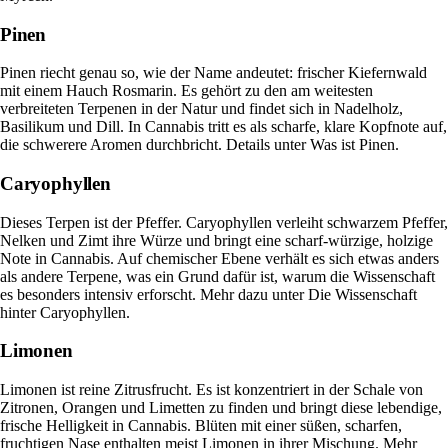
Pinen
Pinen riecht genau so, wie der Name andeutet: frischer Kiefernwald
mit einem Hauch Rosmarin. Es gehört zu den am weitesten
verbreiteten Terpenen in der Natur und findet sich in Nadelholz,
Basilikum und Dill. In Cannabis tritt es als scharfe, klare Kopfnote auf,
die schwerere Aromen durchbricht. Details unter
Was ist Pinen
.
Caryophyllen
Dieses Terpen ist der Pfeffer. Caryophyllen verleiht schwarzem Pfeffer,
Nelken und Zimt ihre Würze und bringt eine scharf-würzige, holzige
Note in Cannabis. Auf chemischer Ebene verhält es sich etwas anders
als andere Terpene, was ein Grund dafür ist, warum die Wissenschaft
es besonders intensiv erforscht. Mehr dazu unter
Die Wissenschaft
hinter Caryophyllen
.
Limonen
Limonen ist reine Zitrusfrucht. Es ist konzentriert in der Schale von
Zitronen, Orangen und Limetten zu finden und bringt diese lebendige,
frische Helligkeit in Cannabis. Blüten mit einer süßen, scharfen,
fruchtigen Nase enthalten meist Limonen in ihrer Mischung. Mehr