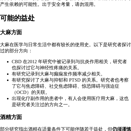
产生依赖的可能性。出于安全考量，请勿混用。
可能的益处
大麻方面
大麻在医学与日常生活中都有较长的使用史。以下是研究者探讨
过的部分方向：
CBD 在
2012 年研究
中被记录到与抗炎作用相关，研究者
也探讨过它与神经性疼痛的关系。
有研究记录到大麻
与癫痫发作频率减少相关
。
有研究探讨了大麻与
抑郁和 PTSD
的关系。研究者也考察
了它与
焦虑障碍
、社交焦虑障碍、惊恐障碍与强迫症
（OCD）的关联。
出现化疗副作用的患者中，有人会使用医疗用大麻，这也
是
研究者关注过的方向
之一。
酒精方面
部分研究指出酒精在适量条件下可能伴随若干益处，但
仍须谨慎