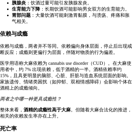
胰腺炎
：饮酒过量可能引发
胰腺发炎
。
生育能力下降
：长期饮酒可能影响男女双方的生育能力。
胃部问题
：大量饮酒可能刺激胃黏膜，与溃疡、疼痛和胀
气相关。
依赖与成瘾
依赖与成瘾，两者
并不等同
。依赖偏向身体层面，停止后出现戒
断反应；成瘾则更偏行为层面，伴随对物质的行为偏差。
医学用语称大麻依赖为 cannabis use disorder（CUD）。在大麻使
用者中，约 7% 出现依赖，低于酒精的一半。酒精依赖率约
15%，且具更明显的脑部、心脏、肝脏与造血系统层面的影响。
家族遗传、情绪类困扰（如抑郁、双相情感障碍）会影响个体在
酒精上的成瘾倾向。
两者之中哪一种更具成瘾性？
整体来看，
酒精的成瘾性高于大麻
。但随着大麻合法化的推进，
相关的
依赖发生率亦在上升
。
死亡率