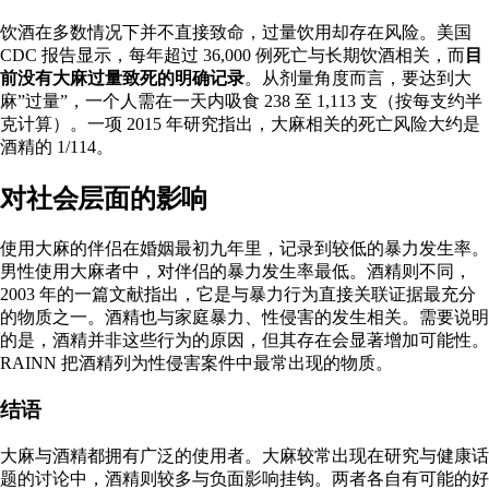
饮酒在多数情况下并不直接致命，过量饮用却存在风险。美国
CDC 报告显示，每年超过 36,000 例死亡与长期饮酒相关，而
目
前没有大麻过量致死的明确记录
。从剂量角度而言，要达到大
麻”过量”，一个人需在一天内吸食
238 至 1,113 支
（按每支约半
克计算）。一项
2015 年研究
指出，大麻相关的死亡风险大约是
酒精的 1/114。
对社会层面的影响
使用大麻的伴侣在婚姻最初九年里，记录到
较低的暴力发生率
。
男性使用大麻者中，对伴侣的暴力发生率最低。酒精则不同，
2003 年的一篇文献
指出，它是与暴力行为直接关联证据最充分
的物质之一。酒精也与
家庭暴力、性侵害
的发生相关。需要说明
的是，酒精并非这些行为的原因，但其存在会显著增加可能性。
RAINN 把酒精列为性侵害案件中
最常出现的物质
。
结语
大麻与酒精都拥有广泛的使用者。大麻较常出现在研究与健康话
题的讨论中，酒精则较多与负面影响挂钩。两者各自有可能的好