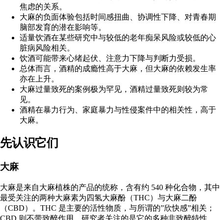
焦虑的关系。
大麻的负面体验包括时间感扭曲、协调性下降、对青春期
脑部发育的潜在影响等。
适量饮酒在某些研究中与较低的老年痴呆风险或较低的心
脏病风险相关。
饮酒可能带来心绪起伏、注意力下降与判断力受损。
总体而言，酒精的成瘾性高于大麻，但大麻的依赖发生率
亦在上升。
大麻过量致死的案例极为罕见，酒精过量致死则较为常
见。
酒精在暴力行为、家庭暴力与性侵案件中的相关性，高于
大麻。
先认识它们
大麻
大麻
是来自大麻植株的产品的统称，含有约 540 种化合物，其中
最受关注的两种大麻素为
四氢大麻酚（THC）与大麻二酚
（CBD）
。THC 是主要的活性物质，与所谓的”欣快感”相关；
CBD 则不带致醉作用，研究者关注的是它的多种非致醉特性。