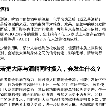
酒精
烈酒、啤酒与葡萄酒中的酒精，化学名为
乙醇
（或乙基酒精），
是醉酒感的来源。酒精由酵母对粮食、水果、蔬菜中的糖分发酵
而成，属于影响身体运作的物质，可能带来毒性反应与依赖。根
据
WHO
2019 年的数据，全球约有 4 亿 15 岁以上人群存在酒精
使用障碍（AUD），约 2.09 亿人达到酒精依赖。
少量饮用时，部分人会感到放松或愉悦，但酒精本质上属抑制
剂，会减慢大脑与身体之间的信号传递，影响思考、情绪与行
为。
若把大麻与酒精同时摄入，会发生什么？
两者都会
影响判断力
，同时摄入时影响会叠加，可能引发记忆中
断、行为失衡与风险行为上升。一项
2011 年研究
指出，长期使
用大麻者若同时饮酒，其认知功能表现较单独饮酒者更差。任一
物质单独使用都会影响运动协调，叠加之后更不必多言。
2013
年的综述
显示，同时使用大麻与酒精者的驾驶表现明显下降，
亦
倾向于在两者上摄入更多
，进一步抬高对大麻、酒精或两者同时