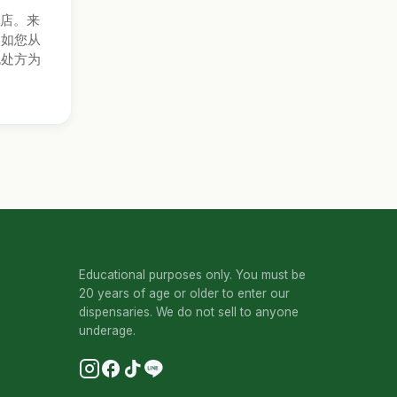
店。来
。如您从
规处方为
Educational purposes only. You must be
20 years of age or older to enter our
dispensaries. We do not sell to anyone
underage.