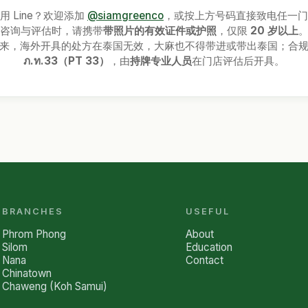
用 Line？欢迎添加
@siamgreenco
，或按上方号码直接致电任一门
咨询与评估时，请携带
带照片的有效证件或护照
，仅限
20 岁以上
来，海外开具的处方在泰国无效，大麻也不得带进或带出泰国；合
ภ.ท.33（PT 33）
，由
持牌专业人员
在门店评估后开具。
BRANCHES
USEFUL
Phrom Phong
About
Silom
Education
Nana
Contact
Chinatown
Chaweng (Koh Samui)