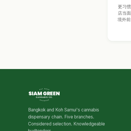
更习惯
店当面
境外前
Bangkok and Koh Samui's cannabis
dispensary chain. Five branches.
Considered selection. Knowledgeable
budtenders.