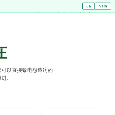
Ja
ใช่
ไม่ใช่
Nein
分店
关于我们
博客
新闻
联系我们
在
您可以直接致电想造访的
跟进。