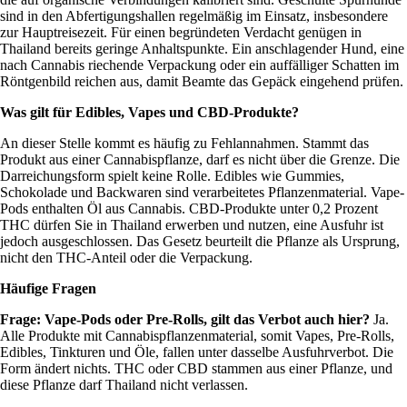
sind in den Abfertigungshallen regelmäßig im Einsatz, insbesondere
zur Hauptreisezeit. Für einen begründeten Verdacht genügen in
Thailand bereits geringe Anhaltspunkte. Ein anschlagender Hund, eine
nach Cannabis riechende Verpackung oder ein auffälliger Schatten im
Röntgenbild reichen aus, damit Beamte das Gepäck eingehend prüfen.
Was gilt für Edibles, Vapes und CBD-Produkte?
An dieser Stelle kommt es häufig zu Fehlannahmen. Stammt das
Produkt aus einer Cannabispflanze, darf es nicht über die Grenze. Die
Darreichungsform spielt keine Rolle. Edibles wie Gummies,
Schokolade und Backwaren sind verarbeitetes Pflanzenmaterial. Vape-
Pods enthalten Öl aus Cannabis. CBD-Produkte unter 0,2 Prozent
THC dürfen Sie in Thailand erwerben und nutzen, eine Ausfuhr ist
jedoch ausgeschlossen. Das Gesetz beurteilt die Pflanze als Ursprung,
nicht den THC-Anteil oder die Verpackung.
Häufige Fragen
Frage: Vape-Pods oder Pre-Rolls, gilt das Verbot auch hier?
Ja.
Alle Produkte mit Cannabispflanzenmaterial, somit Vapes, Pre-Rolls,
Edibles, Tinkturen und Öle, fallen unter dasselbe Ausfuhrverbot. Die
Form ändert nichts. THC oder CBD stammen aus einer Pflanze, und
diese Pflanze darf Thailand nicht verlassen.