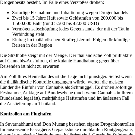
Drogenbesitz besteht. Im Falle eines Verstoßes drohen:
Sofortige Festnahme und Inhaftierung wegen Drogenhandels
Zwei bis 15 Jahre Haft sowie Geldstrafen von 200.000 bis
1.500.000 Baht (rund 5.500 bis 42.000 USD)
Vermögensabschöpfung jedes Gegenstands, der mit der Tat in
Verbindung steht
Eintrag im thailändischen Strafregister mit Folgen für künftige
Reisen in der Region
Die Strafhöhe steigt mit der Menge. Der thailändische Zoll prüft aktiv
auf Cannabis-Ausfuhren, eine kulante Handhabung gegenüber
Reisenden ist nicht zu erwarten.
Am Zoll Ihres Heimatlandes ist die Lage nicht günstiger. Selbst wenn
die thailändische Kontrolle umgangen würde, werten die meisten
Länder die Einfuhr von Cannabis als Schmuggel. Es drohen sofortige
Festnahme, Anklage auf Bundesebene (auch wenn Cannabis in Ihrem
Bundesland legal ist), mehrjährige Haftstrafen und im äußersten Fall
die Auslieferung an Thailand.
Kontrollen am Flughafen
In Suvarnabhumi und Don Mueang bestehen eigene Drogenkontrollen
für ausreisende Passagiere. Gepäckstücke durchlaufen Röntgengeräte,
die auf organische Verbindungen kalibriert sind. Geschulte Spürhunde