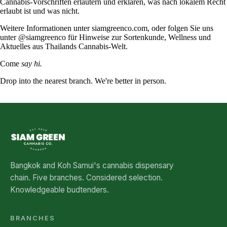
Cannabis-Vorschriften erläutern und erklären, was nach lokalem Recht
erlaubt ist und was nicht.
Weitere Informationen unter
siamgreenco.com
, oder folgen Sie uns
unter
@siamgreenco
für Hinweise zur Sortenkunde, Wellness und
Aktuelles aus Thailands Cannabis-Welt.
Come
say hi.
Drop into the nearest branch. We're better in person.
See all five branches →
Bangkok and Koh Samui's cannabis dispensary
chain. Five branches. Considered selection.
Knowledgeable budtenders.
BRANCHES