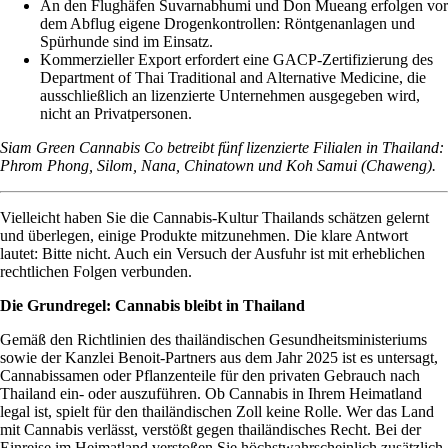
An den Flughäfen Suvarnabhumi und Don Mueang erfolgen vor
dem Abflug eigene Drogenkontrollen: Röntgenanlagen und
Spürhunde sind im Einsatz.
Kommerzieller Export erfordert eine GACP-Zertifizierung des
Department of Thai Traditional and Alternative Medicine
, die
ausschließlich an lizenzierte Unternehmen ausgegeben wird,
nicht an Privatpersonen.
Siam Green Cannabis Co betreibt fünf lizenzierte Filialen in Thailand:
Phrom Phong
,
Silom
,
Nana
,
Chinatown
und
Koh Samui (Chaweng)
.
Vielleicht haben Sie die Cannabis-Kultur Thailands schätzen gelernt
und überlegen, einige Produkte mitzunehmen. Die klare Antwort
lautet: Bitte nicht. Auch ein Versuch der Ausfuhr ist mit erheblichen
rechtlichen Folgen verbunden.
Die Grundregel: Cannabis bleibt in Thailand
Gemäß den Richtlinien des
thailändischen Gesundheitsministeriums
sowie der Kanzlei
Benoit-Partners
aus dem Jahr 2025 ist es untersagt,
Cannabissamen oder Pflanzenteile für den privaten Gebrauch nach
Thailand ein- oder auszuführen. Ob Cannabis in Ihrem Heimatland
legal ist, spielt für den thailändischen Zoll keine Rolle. Wer das Land
mit Cannabis verlässt, verstößt gegen thailändisches Recht. Bei der
Einreise im Heimatland verstoßen Sie höchstwahrscheinlich zusätzlich