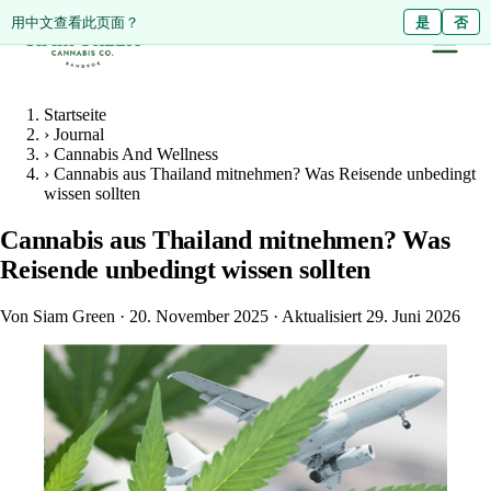
ดูหน้านี้เป็นภาษาไทย?
用中文查看此页面？
ใช่
是
ไม่ใช่
否
Startseite
›
Journal
›
Cannabis And Wellness
›
Cannabis aus Thailand mitnehmen? Was Reisende unbedingt
wissen sollten
Cannabis aus Thailand mitnehmen? Was
Reisende unbedingt wissen sollten
Von Siam Green
·
20. November 2025
·
Aktualisiert 29. Juni 2026