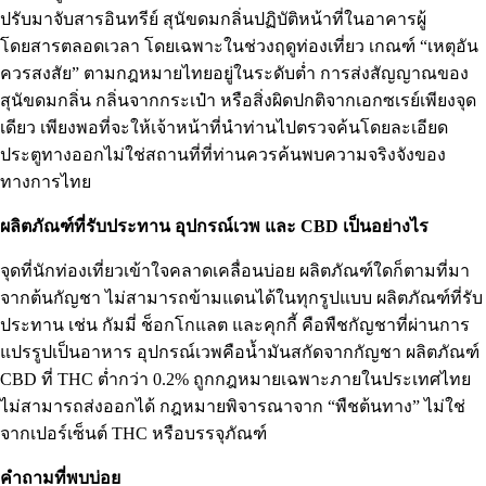
ปรับมาจับสารอินทรีย์ สุนัขดมกลิ่นปฏิบัติหน้าที่ในอาคารผู้
โดยสารตลอดเวลา โดยเฉพาะในช่วงฤดูท่องเที่ยว เกณฑ์ “เหตุอัน
ควรสงสัย” ตามกฎหมายไทยอยู่ในระดับต่ำ การส่งสัญญาณของ
สุนัขดมกลิ่น กลิ่นจากกระเป๋า หรือสิ่งผิดปกติจากเอกซเรย์เพียงจุด
เดียว เพียงพอที่จะให้เจ้าหน้าที่นำท่านไปตรวจค้นโดยละเอียด
ประตูทางออกไม่ใช่สถานที่ที่ท่านควรค้นพบความจริงจังของ
ทางการไทย
ผลิตภัณฑ์ที่รับประทาน อุปกรณ์เวพ และ CBD เป็นอย่างไร
จุดที่นักท่องเที่ยวเข้าใจคลาดเคลื่อนบ่อย ผลิตภัณฑ์ใดก็ตามที่มา
จากต้นกัญชา ไม่สามารถข้ามแดนได้ในทุกรูปแบบ ผลิตภัณฑ์ที่รับ
ประทาน เช่น กัมมี่ ช็อกโกแลต และคุกกี้ คือพืชกัญชาที่ผ่านการ
แปรรูปเป็นอาหาร อุปกรณ์เวพคือน้ำมันสกัดจากกัญชา ผลิตภัณฑ์
CBD ที่ THC ต่ำกว่า 0.2% ถูกกฎหมายเฉพาะภายในประเทศไทย
ไม่สามารถส่งออกได้ กฎหมายพิจารณาจาก “พืชต้นทาง” ไม่ใช่
จากเปอร์เซ็นต์ THC หรือบรรจุภัณฑ์
คำถามที่พบบ่อย