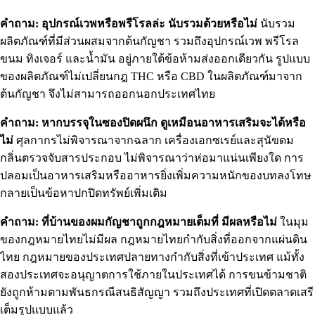
คำถาม: อุปกรณ์เวพหรือพรีโรลล่ะ นับรวมด้วยหรือไม่
นับรวม
ผลิตภัณฑ์ที่มีส่วนผสมจากต้นกัญชา รวมถึงอุปกรณ์เวพ พรีโรล
ขนม ทิงเจอร์ และน้ำมัน อยู่ภายใต้ข้อห้ามส่งออกเดียวกัน รูปแบบ
ของผลิตภัณฑ์ไม่เปลี่ยนกฎ THC หรือ CBD ในผลิตภัณฑ์มาจาก
ต้นกัญชา จึงไม่สามารถออกนอกประเทศไทย
คำถาม: หากบรรจุในซองปิดผนึก ดูเหมือนอาหารเสริมจะได้หรือ
ไม่
ศุลกากรไม่พิจารณาจากฉลาก เครื่องเอกซเรย์และสุนัขดม
กลิ่นตรวจจับสารประกอบ ไม่พิจารณาว่าห่อมาแน่นเพียงใด การ
ปลอมเป็นอาหารเสริมหรืออาหารยิ่งเพิ่มความหนักของบทลงโทษ
กลายเป็นข้อหาปกปิดทรัพย์เพิ่มเติม
คำถาม: ที่บ้านของผมกัญชาถูกกฎหมายเต็มที่ มีผลหรือไม่
ในมุม
ของกฎหมายไทยไม่มีผล กฎหมายไทยกำกับสิ่งที่ออกจากแผ่นดิน
ไทย กฎหมายของประเทศปลายทางกำกับสิ่งที่เข้าประเทศ แม้ทั้ง
สองประเทศจะอนุญาตการใช้ภายในประเทศได้ การขนข้ามชาติ
ยังถูกห้ามตามพันธกรณีสนธิสัญญา รวมถึงประเทศที่เปิดตลาดเสรี
เต็มรูปแบบแล้ว