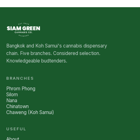
See all five branches →
Bangkok and Koh Samui's cannabis dispensary
chain. Five branches. Considered selection.
Knowledgeable budtenders.
BRANCHES
Phrom Phong
Silom
Nana
Chinatown
Chaweng (Koh Samui)
USEFUL
About