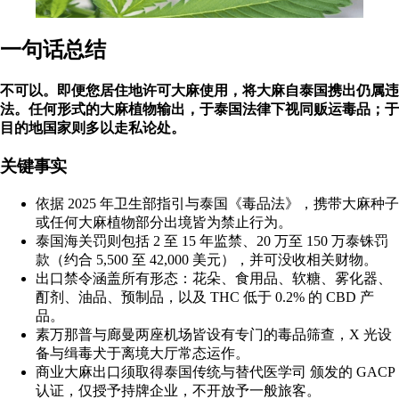
一句话总结
不可以。即便您居住地许可大麻使用，将大麻自泰国携出仍属违
法。任何形式的大麻植物输出，于泰国法律下视同贩运毒品；于
目的地国家则多以走私论处。
关键事实
依据 2025 年
卫生部
指引与泰国《毒品法》，携带大麻种子
或任何大麻植物部分出境皆为禁止行为。
泰国海关罚则包括 2 至 15 年监禁、20 万至 150 万泰铢罚
款（约合 5,500 至 42,000 美元），并可没收相关财物。
出口禁令涵盖所有形态：花朵、食用品、软糖、雾化器、
酊剂、油品、预制品，以及
THC
低于 0.2% 的
CBD
产
品。
素万那普与廊曼两座机场皆设有专门的毒品筛查，X 光设
备与缉毒犬于离境大厅常态运作。
商业大麻出口须取得
泰国传统与替代医学司
颁发的 GACP
认证，仅授予持牌企业，不开放予一般旅客。