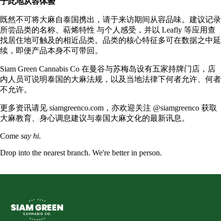
于此地从容体验
既然不可将大麻自泰国携出，请于来访期间从容品味。建议记录
所尝品类的名称、
萜烯特性
与个人感受，并以 Leafly 等应用查
找居住地可触及的相近品类。品类的核心特征多可在数据之中延
续，即便产品本身不可带回。
Siam Green Cannabis Co
在曼谷与苏梅岛设有五家持牌门店，店
内人员可说明泰国的大麻法规，以及当地法律下何者允许、何者
不允许。
更多资讯请见
siamgreenco.com
，亦欢迎关注
@siamgreenco
获取
大麻教育、身心调息建议与泰国大麻文化的最新讯息。
Come
say hi.
Drop into the nearest branch. We're better in person.
See all five branches →