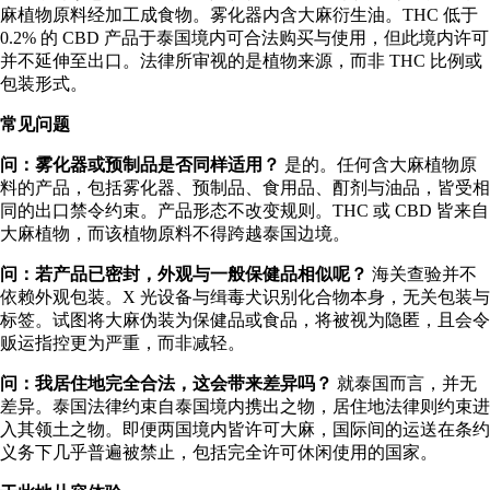
麻植物原料经加工成食物。雾化器内含大麻衍生油。THC 低于
0.2% 的 CBD 产品于泰国境内可合法购买与使用，但此境内许可
并不延伸至出口。法律所审视的是植物来源，而非 THC 比例或
包装形式。
常见问题
问：雾化器或预制品是否同样适用？
是的。任何含大麻植物原
料的产品，包括雾化器、预制品、食用品、酊剂与油品，皆受相
同的出口禁令约束。产品形态不改变规则。THC 或 CBD 皆来自
大麻植物，而该植物原料不得跨越泰国边境。
问：若产品已密封，外观与一般保健品相似呢？
海关查验并不
依赖外观包装。X 光设备与缉毒犬识别化合物本身，无关包装与
标签。试图将大麻伪装为保健品或食品，将被视为隐匿，且会令
贩运指控更为严重，而非减轻。
问：我居住地完全合法，这会带来差异吗？
就泰国而言，并无
差异。泰国法律约束自泰国境内携出之物，居住地法律则约束进
入其领土之物。即便两国境内皆许可大麻，国际间的运送在条约
义务下几乎普遍被禁止，包括完全许可休闲使用的国家。