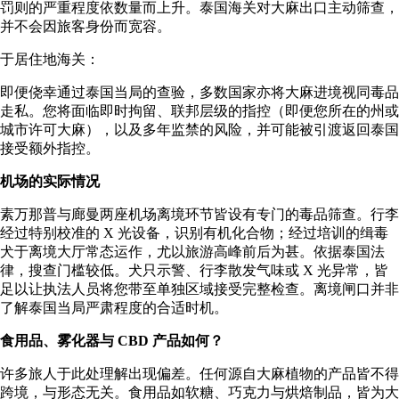
罚则的严重程度依数量而上升。泰国海关对大麻出口主动筛查，
并不会因旅客身份而宽容。
于居住地海关：
即便侥幸通过泰国当局的查验，多数国家亦将大麻进境视同毒品
走私。您将面临即时拘留、联邦层级的指控（即便您所在的州或
城市许可大麻），以及多年监禁的风险，并可能被引渡返回泰国
接受额外指控。
机场的实际情况
素万那普与廊曼两座机场离境环节皆设有专门的毒品筛查。行李
经过特别校准的 X 光设备，识别有机化合物；经过培训的缉毒
犬于离境大厅常态运作，尤以旅游高峰前后为甚。依据泰国法
律，搜查门槛较低。犬只示警、行李散发气味或 X 光异常，皆
足以让执法人员将您带至单独区域接受完整检查。离境闸口并非
了解泰国当局严肃程度的合适时机。
食用品、雾化器与 CBD 产品如何？
许多旅人于此处理解出现偏差。任何源自大麻植物的产品皆不得
跨境，与形态无关。食用品如软糖、巧克力与烘焙制品，皆为大