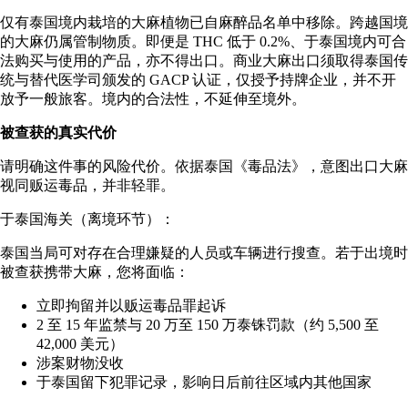
仅有泰国境内栽培的大麻植物已自麻醉品名单中移除。跨越国境
的大麻仍属管制物质。即便是 THC 低于 0.2%、于泰国境内可合
法购买与使用的产品，亦不得出口。商业大麻出口须取得泰国传
统与替代医学司颁发的 GACP 认证，仅授予持牌企业，并不开
放予一般旅客。境内的合法性，不延伸至境外。
被查获的真实代价
请明确这件事的风险代价。依据泰国《毒品法》，意图出口大麻
视同贩运毒品，并非轻罪。
于泰国海关（离境环节）：
泰国当局可对存在合理嫌疑的人员或车辆进行搜查。若于出境时
被查获携带大麻，您将面临：
立即拘留并以贩运毒品罪起诉
2 至 15 年监禁与 20 万至 150 万泰铢罚款（约 5,500 至
42,000 美元）
涉案财物没收
于泰国留下犯罪记录，影响日后前往区域内其他国家