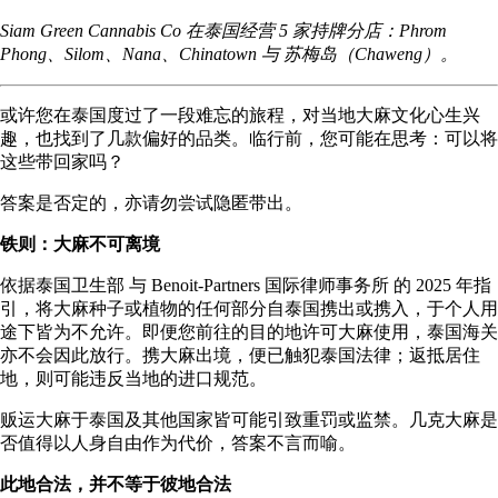
Siam Green Cannabis Co 在泰国经营 5 家持牌分店：
Phrom
Phong
、
Silom
、
Nana
、
Chinatown
与
苏梅岛（Chaweng）
。
或许您在泰国度过了一段难忘的旅程，对当地大麻文化心生兴
趣，也找到了几款偏好的品类。临行前，您可能在思考：可以将
这些带回家吗？
答案是否定的，亦请勿尝试隐匿带出。
铁则：大麻不可离境
依据
泰国卫生部
与
Benoit-Partners 国际律师事务所
的 2025 年指
引，将大麻种子或植物的任何部分自泰国携出或携入，于个人用
途下皆为不允许。即便您前往的目的地许可大麻使用，泰国海关
亦不会因此放行。携大麻出境，便已触犯泰国法律；返抵居住
地，则可能违反当地的进口规范。
贩运大麻于泰国及其他国家皆可能引致重罚或监禁。几克大麻是
否值得以人身自由作为代价，答案不言而喻。
此地合法，并不等于彼地合法