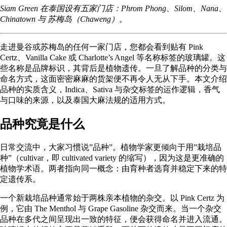
Siam Green 在泰国设有五家门店：
Phrom Phong
、
Silom
、
Nana
、
Chinatown
与
苏梅岛（Chaweng）
。
走进曼谷或苏梅岛的任何一家门店，您都会看到贴有 Pink
Certz、Vanilla Cake 或 Charlotte’s Angel 等名称标签的玻璃罐。这
些名称是品牌标识，其背后是植物遗传。一旦了解品种的分类与
命名方式，这面密密麻麻的货架便不再令人无从下手。本文介绍
品种的实质含义，Indica、Sativa 与杂交标签的运作逻辑，香气
与口味的来源，以及泰国大麻法规的适用方式。
品种究竟是什么
日常交流中，大家习惯说”品种”。植物学家更倾向于用”栽培品
种”（cultivar，即 cultivated variety 的缩写），因为这是更准确的
植物学术语。两者指向同一概念：由育种者选育并稳定下来的特
定遗传系。
一个新栽培品种通常始于两株亲本植物的杂交。以 Pink Certz 为
例，它由
The Menthol 与 Grape Gasoline
杂交而来。当一个杂交
品种在多代之间呈现出一致的特征，便会获得命名并进入流通。