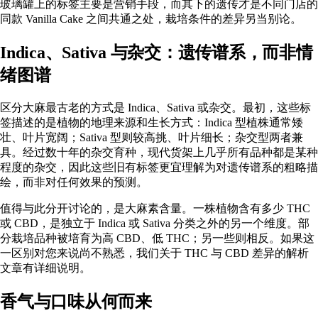
玻璃罐上的标签主要是营销手段，而其下的遗传才是不同门店的
同款 Vanilla Cake 之间共通之处，栽培条件的差异另当别论。
Indica、Sativa 与杂交：遗传谱系，而非情
绪图谱
区分大麻最古老的方式
是 Indica、Sativa 或杂交。最初，这些标
签描述的是植物的地理来源和生长方式：Indica 型植株通常矮
壮、叶片宽阔；Sativa 型则较高挑、叶片细长；杂交型两者兼
具。经过数十年的杂交育种，现代货架上几乎所有品种都是某种
程度的杂交，因此这些旧有标签更宜理解为对遗传谱系的粗略描
绘，而非对任何效果的预测。
值得与此分开讨论的，是大麻素含量。一株植物含有多少 THC
或 CBD，是独立于 Indica 或 Sativa 分类之外的另一个维度。部
分栽培品种被培育为高 CBD、低 THC；另一些则相反。如果这
一区别对您来说尚不熟悉，我们关于
THC 与 CBD 差异
的解析
文章有详细说明。
香气与口味从何而来