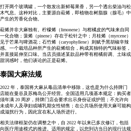
打开两个玻璃罐，一个散发出新鲜莓果香，另一个透出柴油与松
木气息。这种对比，主要源自
萜烯
，即植物在树脂腺（
腺毛
）中
产生的芳香化合物。
萜烯并非大麻独有。柠檬烯（limonene）与柑橘皮的气味来自同
一化合物；蒎烯（pinene）存在于松针之中；月桂烯（myrcene）
见于芒果与啤酒花；石竹烯（caryophyllene）则赋予黑胡椒辛辣
感。一个栽培品种所产生的萜烯组合，构成其独特的气味标签，
并直接延伸至口味。当店员描述某款品种带有柑橘前调、土味或
甜润感时，他们谈论的正是萜烯。
泰国大麻法规
2022 年，泰国将大麻从毒品清单中移除，这也是为什么持牌门
店能在曼谷及苏梅岛公开经营。全国适用几项基本规定：购买者
须年满 20 周岁，持牌门店会要求出示身份证或护照；不允许向
未成年人及孕妇或哺乳期女性销售；在公共场所使用大麻可能构
成滋扰行为，因此宜在私人场所进行。
相关法律框架仍在调整之中，自 2022 年以来已多次修订，包括
向医疗用途模式的推进。适用的规定，以您到访当日的现行法规