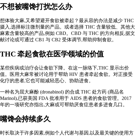
不想被嘴馋打扰怎么办
想体验大麻,又希望避开食欲被牵起？最从容的办法是减少 THC
摄入,选择标注微剂量的产品。或者选择 THC 含量较低、其他大
麻素含量较高的产品,例如
CBD
。CBD 与 THC 的方向相反,据文
献讨论或可通过 CB1 与 CB2 受体调节,帮助抑制食欲。
THC 牵起食欲在医学领域的价值
某些疾病或治疗会让食欲下降。在这一脉络下,THC 显示出价
值。医用大麻常被讨论用于帮助 HIV 患者牵起食欲。对正接受
化疗
的患者,它也可能减轻恶心、协助进食。
一种名为
屈大麻酚 (dronabinol)
的合成 THC 处方药 (商品名
Marinol),已获美国 FDA 批准用于 AIDS 患者的食欲管理。2017
年的一项研究亦指出,大麻或可帮助
厌食症
患者多进食几口。
嘴馋会持续多久
时长
取决于许多因素
,例如个人代谢与基因,以及最关键的使用方