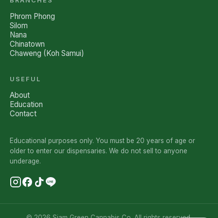
BRANCHES
Phrom Phong
Silom
Nana
Chinatown
Chaweng (Koh Samui)
USEFUL
About
Education
Contact
Educational purposes only. You must be 20 years of age or
older to enter our dispensaries. We do not sell to anyone
underage.
© 2026 Siam Green Cannabis Co. All rights reserved.