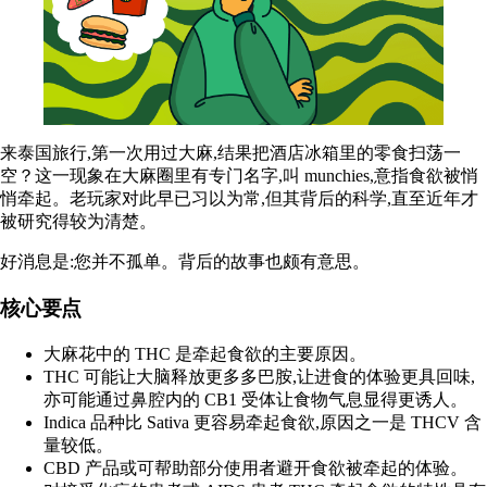
来泰国旅行,第一次用过大麻,结果把酒店冰箱里的零食扫荡一
空？这一现象在大麻圈里有专门名字,叫 munchies,意指食欲被悄
悄牵起。老玩家对此早已习以为常,但其背后的科学,直至近年才
被研究得较为清楚。
好消息是:您并不孤单。背后的故事也颇有意思。
核心要点
大麻花中的
THC
是牵起食欲的主要原因。
THC 可能让大脑释放更多
多巴胺
,让进食的体验更具回味,
亦可能通过鼻腔内的 CB1 受体让食物气息显得更诱人。
Indica 品种
比
Sativa
更容易牵起食欲,原因之一是 THCV 含
量较低。
CBD
产品或可帮助部分使用者避开食欲被牵起的体验。