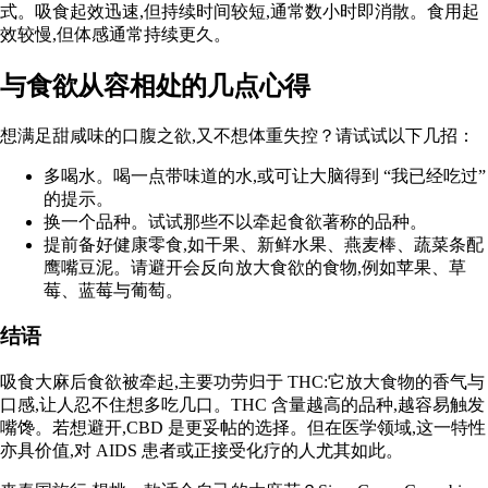
式。吸食起效迅速,但
持续时间较短
,通常数小时即消散。食用起
效较慢,但体感通常持续更久。
与食欲从容相处的几点心得
想满足甜咸味的口腹之欲,又不想体重失控？请试试以下几招：
多喝水。喝一点带味道的水,或可让大脑得到 “我已经吃过”
的提示。
换一个品种。试试那些不以牵起食欲著称的品种。
提前备好
健康零食
,如干果、新鲜水果、燕麦棒、蔬菜条配
鹰嘴豆泥。请避开会反向放大食欲的食物,例如苹果、草
莓、蓝莓与葡萄。
结语
吸食大麻后食欲被牵起,主要功劳归于 THC:它放大食物的香气与
口感,让人忍不住想多吃几口。THC 含量越高的品种,越容易触发
嘴馋。若想避开,CBD 是更妥帖的选择。但在医学领域,这一特性
亦具价值,对 AIDS 患者或正接受化疗的人尤其如此。