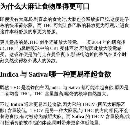
为什么大麻让食物显得更可口
即便没有大麻,吃到喜欢的食物时,大脑也会释放多巴胺,这便是俗
称的快乐荷尔蒙。而 THC 可能让多巴胺的释放更为可观,让进食
这件本就舒服的事
更为舒服
。
更具意趣的是,THC 似乎还能放大嗅觉。一项
2014 年的研究
指
出,THC 与鼻腔嗅球中的 CB1 受体互动,可能因此放大嗅觉感
受。这或许便是为何走在曼谷夜市,那些街边摊的香气在某个时
刻突然变得格外诱人的缘故。
Indica 与 Sativa:哪一种更易牵起食欲
既然 THC 是嘴馋的主因,Indica 与 Sativa 都
可能牵起食欲
,原因是
二者均含 THC。THC 含量越高,嘴馋的概率自然越大。
不过
Indica
通常更易牵起食欲,因为它的 THCV (四氢大麻酚乙
酸) 含量较低。THCV 是另一种大麻素,与 THC 的方向相反,不会
刺激食欲,有时被称为减肥大麻。而
Sativa
的 THCV 含量较高,或
可抵消食欲被牵起的体验,同时带来更多体感能量。