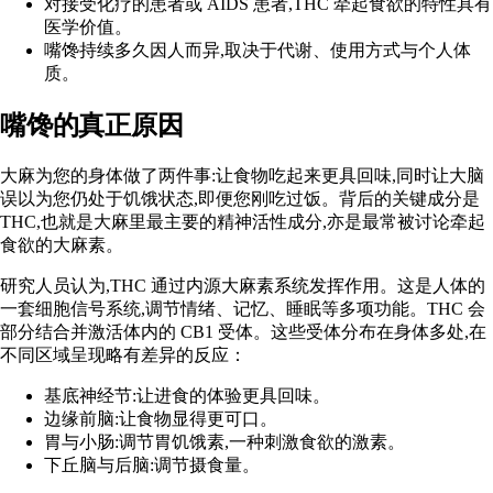
对接受化疗的患者或 AIDS 患者,THC 牵起食欲的特性具有
医学价值。
嘴馋持续多久因人而异,取决于代谢、使用方式与个人体
质。
嘴馋的真正原因
大麻为您的身体做了两件事:让食物吃起来更具回味,同时让大脑
误以为您
仍处于饥饿状态
,即便您刚吃过饭。背后的关键成分是
THC
,也就是大麻里最主要的精神活性成分,亦是最常被讨论牵起
食欲的大麻素。
研究人员认为,THC 通过
内源大麻素系统
发挥作用。这是人体的
一套细胞信号系统,调节情绪、记忆、睡眠等多项功能。THC 会
部分结合并激活体内的 CB1 受体。这些受体分布在身体多处,在
不同区域
呈现略有差异的反应
：
基底神经节:让进食的体验更具回味。
边缘前脑:让食物显得更可口。
胃与小肠:调节胃饥饿素,一种刺激食欲的激素。
下丘脑与后脑:调节摄食量。