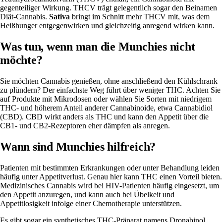
gegenteiliger Wirkung. THCV trägt gelegentlich sogar den Beinamen
Diät-Cannabis.
Sativa
bringt im Schnitt mehr THCV mit, was dem
Heißhunger entgegenwirken und gleichzeitig anregend wirken kann.
Was tun, wenn man die Munchies nicht
möchte?
Sie möchten Cannabis genießen, ohne anschließend den Kühlschrank
zu plündern? Der einfachste Weg führt über weniger THC. Achten Sie
auf Produkte mit Mikrodosen oder wählen Sie Sorten mit niedrigem
THC- und höherem Anteil anderer Cannabinoide, etwa
Cannabidiol
(CBD)
. CBD wirkt anders als THC und kann den Appetit über die
CB1- und CB2-Rezeptoren eher dämpfen als anregen.
Wann sind Munchies hilfreich?
Patienten mit bestimmten Erkrankungen oder unter Behandlung leiden
häufig unter Appetitverlust. Genau hier kann THC einen Vorteil bieten.
Medizinisches Cannabis wird bei HIV-Patienten häufig eingesetzt, um
den Appetit anzuregen, und kann auch bei Übelkeit und
Appetitlosigkeit infolge einer
Chemotherapie
unterstützen.
Es gibt sogar ein synthetisches THC-Präparat namens
Dronabinol
,