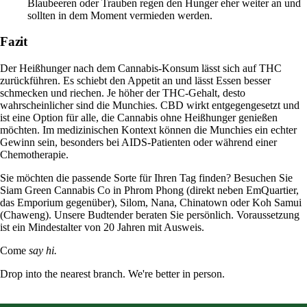
Blaubeeren oder Trauben regen den Hunger eher weiter an und
sollten in dem Moment vermieden werden.
Fazit
Der Heißhunger nach dem Cannabis-Konsum lässt sich auf THC
zurückführen. Es schiebt den Appetit an und lässt Essen besser
schmecken und riechen. Je höher der THC-Gehalt, desto
wahrscheinlicher sind die Munchies. CBD wirkt entgegengesetzt und
ist eine Option für alle, die Cannabis ohne Heißhunger genießen
möchten. Im medizinischen Kontext können die Munchies ein echter
Gewinn sein, besonders bei AIDS-Patienten oder während einer
Chemotherapie.
Sie möchten die passende Sorte für Ihren Tag finden? Besuchen Sie
Siam Green Cannabis Co in Phrom Phong (direkt neben EmQuartier,
das Emporium gegenüber), Silom, Nana, Chinatown oder Koh Samui
(Chaweng). Unsere Budtender beraten Sie persönlich. Voraussetzung
ist ein Mindestalter von 20 Jahren mit Ausweis.
Come
say hi.
Drop into the nearest branch. We're better in person.
See all five branches →