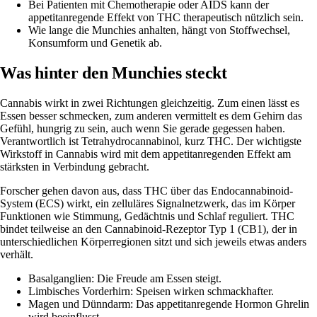
Bei Patienten mit Chemotherapie oder AIDS kann der
appetitanregende Effekt von THC therapeutisch nützlich sein.
Wie lange die Munchies anhalten, hängt von Stoffwechsel,
Konsumform und Genetik ab.
Was hinter den Munchies steckt
Cannabis wirkt in zwei Richtungen gleichzeitig. Zum einen lässt es
Essen besser schmecken, zum anderen vermittelt es dem Gehirn das
Gefühl,
hungrig
zu sein, auch wenn Sie gerade gegessen haben.
Verantwortlich ist
Tetrahydrocannabinol
, kurz THC. Der wichtigste
Wirkstoff in Cannabis wird mit dem appetitanregenden Effekt am
stärksten in Verbindung gebracht.
Forscher gehen davon aus, dass THC über das
Endocannabinoid-
System (ECS)
wirkt, ein zelluläres Signalnetzwerk, das im Körper
Funktionen wie Stimmung, Gedächtnis und Schlaf reguliert. THC
bindet teilweise an den Cannabinoid-Rezeptor Typ 1 (CB1), der in
unterschiedlichen Körperregionen sitzt und sich
jeweils etwas anders
verhält.
Basalganglien: Die Freude am Essen steigt.
Limbisches Vorderhirn: Speisen wirken schmackhafter.
Magen und Dünndarm: Das appetitanregende Hormon Ghrelin
wird beeinflusst.