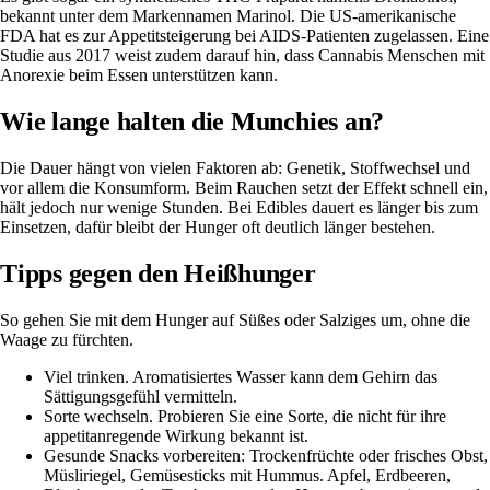
bekannt unter dem Markennamen Marinol. Die US-amerikanische
FDA hat es zur Appetitsteigerung bei AIDS-Patienten zugelassen. Eine
Studie aus 2017 weist zudem darauf hin, dass Cannabis Menschen mit
Anorexie
beim Essen unterstützen kann.
Wie lange halten die Munchies an?
Die Dauer
hängt von vielen Faktoren ab
: Genetik, Stoffwechsel und
vor allem die Konsumform. Beim Rauchen setzt der Effekt schnell ein,
hält jedoch nur
wenige Stunden. Bei Edibles dauert es länger bis zum
Einsetzen, dafür bleibt der Hunger oft deutlich länger bestehen.
Tipps gegen den Heißhunger
So gehen Sie mit dem Hunger auf Süßes oder Salziges um, ohne die
Waage zu fürchten.
Viel trinken. Aromatisiertes Wasser kann dem Gehirn das
Sättigungsgefühl vermitteln.
Sorte wechseln. Probieren Sie eine Sorte, die nicht für ihre
appetitanregende Wirkung bekannt ist.
Gesunde Snacks
vorbereiten: Trockenfrüchte oder frisches Obst,
Müsliriegel, Gemüsesticks mit Hummus. Apfel, Erdbeeren,