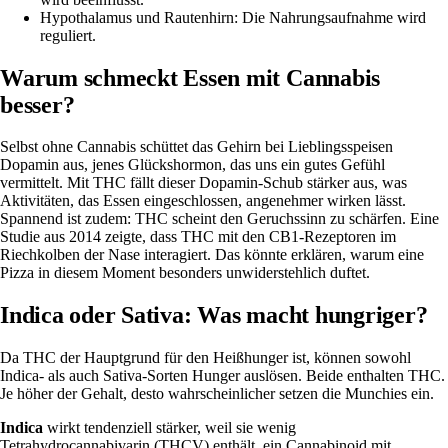
Hypothalamus und Rautenhirn: Die Nahrungsaufnahme wird
reguliert.
Warum schmeckt Essen mit Cannabis
besser?
Selbst ohne Cannabis schüttet das Gehirn bei Lieblingsspeisen
Dopamin aus, jenes Glückshormon, das uns ein gutes Gefühl
vermittelt. Mit THC fällt dieser Dopamin-Schub stärker aus, was
Aktivitäten, das Essen eingeschlossen,
angenehmer
wirken lässt.
Spannend ist zudem: THC scheint den Geruchssinn zu schärfen. Eine
Studie aus 2014
zeigte, dass THC mit den CB1-Rezeptoren im
Riechkolben der Nase interagiert. Das könnte erklären, warum eine
Pizza in diesem Moment besonders unwiderstehlich duftet.
Indica oder Sativa: Was macht hungriger?
Da THC der Hauptgrund für den Heißhunger ist, können sowohl
Indica- als auch Sativa-Sorten
Hunger auslösen
. Beide enthalten THC.
Je höher der Gehalt, desto wahrscheinlicher setzen die Munchies ein.
Indica
wirkt tendenziell stärker, weil sie wenig
Tetrahydrocannabivarin (THCV) enthält, ein Cannabinoid mit