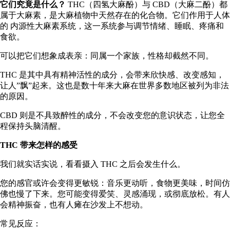
它们究竟是什么？
THC（四氢大麻酚）与 CBD（大麻二酚）都
属于大麻素，是大麻植物中天然存在的化合物。它们作用于人体
的
内源性大麻素系统
，这一系统参与调节情绪、睡眠、疼痛和
食欲。
可以把它们想象成表亲：同属一个家族，性格却截然不同。
THC 是其中具有精神活性的成分，会带来欣快感、改变感知，
让人”飘”起来。这也是数十年来大麻在世界多数地区被列为非法
的原因。
CBD 则是不具致醉性的成分，不会改变您的意识状态，让您全
程保持头脑清醒。
THC 带来怎样的感受
我们就实话实说，看看摄入 THC 之后会发生什么。
您的感官或许会变得更敏锐：音乐更动听，食物更美味，时间仿
佛也慢了下来。您可能变得爱笑、灵感涌现，或彻底放松。有人
会精神振奋，也有人瘫在沙发上不想动。
常见反应：