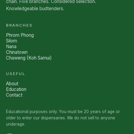
chain. Five branches. Considered selection.
Knowledgeable budtenders.
BRANCHES
Phrom Phong
Silom
Nana
Chinatown
Chaweng (Koh Samui)
USEFUL
About
Education
Contact
Educational purposes only. You must be 20 years of age or
older to enter our dispensaries. We do not sell to anyone
underage.