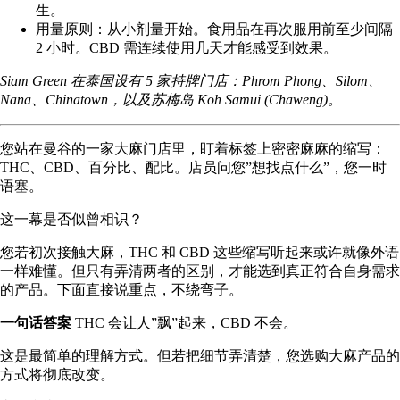
生。
用量原则：从小剂量开始。食用品在再次服用前至少间隔
2 小时。CBD 需连续使用几天才能感受到效果。
Siam Green 在泰国设有 5 家持牌门店：
Phrom Phong
、
Silom
、
Nana
、
Chinatown
，以及苏梅岛
Koh Samui (Chaweng)
。
您站在曼谷的一家大麻门店里，盯着标签上密密麻麻的缩写：
THC、CBD、百分比、配比。店员问您”想找点什么”，您一时
语塞。
这一幕是否似曾相识？
您若初次接触大麻，THC 和 CBD 这些缩写听起来或许就像外语
一样难懂。但只有弄清两者的区别，才能选到真正符合自身需求
的产品。下面直接说重点，不绕弯子。
一句话答案
THC 会让人”飘”起来，CBD 不会。
这是最简单的理解方式。但若把细节弄清楚，您选购大麻产品的
方式将彻底改变。