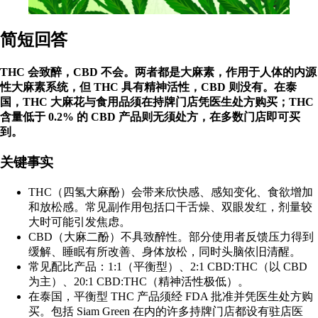
简短回答
THC 会致醉，CBD 不会。两者都是大麻素，作用于人体的内源
性大麻素系统，但 THC 具有精神活性，CBD 则没有。在泰
国，THC 大麻花与食用品须在持牌门店凭医生处方购买；THC
含量低于 0.2% 的 CBD 产品则无须处方，在多数门店即可买
到。
关键事实
THC（
四氢大麻酚
）会带来欣快感、感知变化、食欲增加
和放松感。常见副作用包括口干舌燥、双眼发红，剂量较
大时可能引发焦虑。
CBD（
大麻二酚
）不具致醉性。部分使用者反馈压力得到
缓解、睡眠有所改善、身体放松，同时头脑依旧清醒。
常见配比产品：1:1（平衡型）、2:1 CBD:THC（以 CBD
为主）、20:1 CBD:THC（精神活性极低）。
在泰国，平衡型 THC 产品须经 FDA 批准并凭医生处方购
买。包括 Siam Green 在内的许多持牌门店都设有驻店医