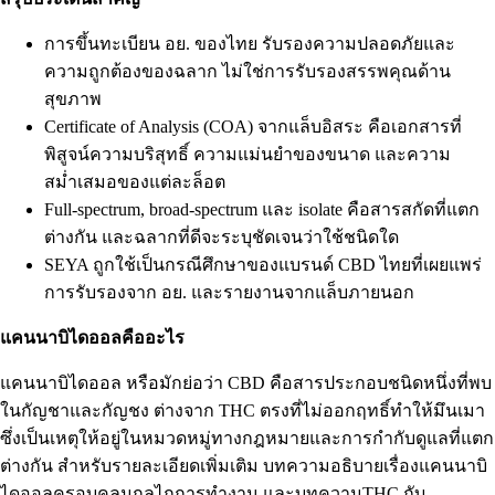
การขึ้นทะเบียน อย. ของไทย รับรองความปลอดภัยและ
ความถูกต้องของฉลาก ไม่ใช่การรับรองสรรพคุณด้าน
สุขภาพ
Certificate of Analysis (COA) จากแล็บอิสระ คือเอกสารที่
พิสูจน์ความบริสุทธิ์ ความแม่นยำของขนาด และความ
สม่ำเสมอของแต่ละล็อต
Full-spectrum, broad-spectrum และ isolate คือสารสกัดที่แตก
ต่างกัน และฉลากที่ดีจะระบุชัดเจนว่าใช้ชนิดใด
SEYA ถูกใช้เป็นกรณีศึกษาของแบรนด์ CBD ไทยที่เผยแพร่
การรับรองจาก อย. และรายงานจากแล็บภายนอก
แคนนาบิไดออลคืออะไร
แคนนาบิไดออล หรือมักย่อว่า CBD คือสารประกอบชนิดหนึ่งที่พบ
ในกัญชาและกัญชง ต่างจาก THC ตรงที่ไม่ออกฤทธิ์ทำให้มึนเมา
ซึ่งเป็นเหตุให้อยู่ในหมวดหมู่ทางกฎหมายและการกำกับดูแลที่แตก
ต่างกัน สำหรับรายละเอียดเพิ่มเติม บทความอธิบายเรื่อง
แคนนาบิ
ไดออล
ครอบคลุมกลไกการทำงาน และบทความ
THC กับ