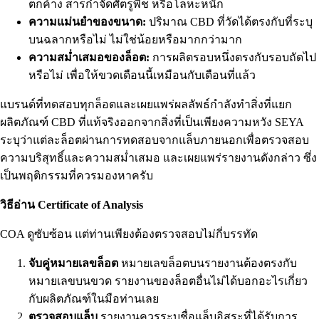
ตกค้าง สารกำจัดศัตรูพืช หรือโลหะหนัก
ความแม่นยำของขนาด:
ปริมาณ CBD ที่วัดได้ตรงกับที่ระบุ
บนฉลากหรือไม่ ไม่ใช่น้อยหรือมากกว่ามาก
ความสม่ำเสมอของล็อต:
การผลิตรอบหนึ่งตรงกับรอบถัดไป
หรือไม่ เพื่อให้ขวดเดือนนี้เหมือนกับเดือนที่แล้ว
แบรนด์ที่ทดสอบทุกล็อตและเผยแพร่ผลลัพธ์กำลังทำสิ่งที่แยก
ผลิตภัณฑ์ CBD ที่แท้จริงออกจากสิ่งที่เป็นเพียงความหวัง SEYA
ระบุว่าแต่ละล็อตผ่านการทดสอบจากแล็บภายนอกเพื่อตรวจสอบ
ความบริสุทธิ์และความสม่ำเสมอ และเผยแพร่รายงานดังกล่าว ซึ่ง
เป็นพฤติกรรมที่ควรมองหาครับ
วิธีอ่าน Certificate of Analysis
COA ดูซับซ้อน แต่ท่านเพียงต้องตรวจสอบไม่กี่บรรทัด
จับคู่หมายเลขล็อต
หมายเลขล็อตบนรายงานต้องตรงกับ
หมายเลขบนขวด รายงานของล็อตอื่นไม่ได้บอกอะไรเกี่ยว
กับผลิตภัณฑ์ในมือท่านเลย
ตรวจสอบแล็บ
รายงานควรระบุชื่อแล็บอิสระที่ได้รับการ