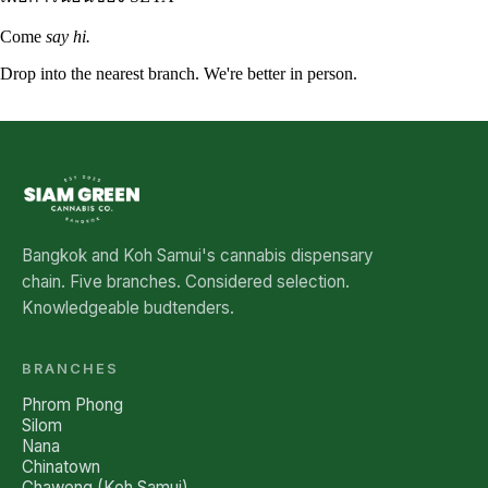
Come
say hi.
Drop into the nearest branch. We're better in person.
See all five branches →
Bangkok and Koh Samui's cannabis dispensary
chain. Five branches. Considered selection.
Knowledgeable budtenders.
BRANCHES
Phrom Phong
Silom
Nana
Chinatown
Chaweng (Koh Samui)