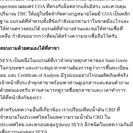
spectrum เผยแพร่ COA ที่ตรงกับล็อตจากแล็บอิสระ และควบคุม
ปริมาณ THC ให้อยู่ในขีดจำกัดทางกฎหมายโดยมี COA เป็นหลัก
ฐาน แบรนด์ที่ทำครบทั้งสี่ข้อกำลังบอกท่านว่าในขวดมีอะไรและ
ให้ท่านตรวจสอบได้ แบรนด์ที่ทำบางส่วนและขอให้ท่านเชื่อที่
เหลือ กำลังขอมากกว่าที่ตนได้สร้างความน่าเชื่อถือไว้ครับ
สอบถามด้วยตนเองได้ที่สาขา
SEYA เป็นหนึ่งในแบรนด์ที่เราจำหน่ายทุกสาขาของ Siam Green
ในกรุงเทพฯ และเกาะสมุย หากท่านต้องการดูว่าการขึ้นทะเบียน
อย. และ Certificate of Analysis มีรูปแบบอย่างไรบนผลิตภัณฑ์จริง
เจ้าหน้าที่ประจำทุกสาขาพร้อมพาท่านดูเอกสารและตอบคำถาม
ด้วยตนเองครับ ท่านสามารถดูรายชื่อทุกสาขาและเวลาทำการ
ได้ที่
หน้าลิงก์
ของเรา
สำหรับบทความอื่นที่เกี่ยวข้อง เราเปรียบเทียบน้ำมัน CBD ที่
จำหน่ายในประเทศไทยในบทความรวม
น้ำมัน CBD ใน
ประเทศไทย
และครอบคลุมรูปแบบ SEYA อีกชนิดในบทความ
กัมมี่
เพื่อการนอนของ SEYA