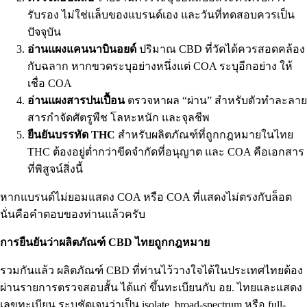
รับรอง ไม่ใช่แล็บของแบรนด์เอง และวันที่ทดสอบควรเป็น
ปัจจุบัน
อ่านแผงแคนนาบินอยด์
ปริมาณ CBD ที่วัดได้ควรสอดคล้อง
กับฉลาก หากขวดระบุอย่างหนึ่งแต่ COA ระบุอีกอย่าง ให้
เชื่อ COA
อ่านแผงสารปนเปื้อน
ตรวจหาผล “ผ่าน” สำหรับตัวทำละลาย
สารกำจัดศัตรูพืช โลหะหนัก และจุลชีพ
ยืนยันบรรทัด THC
สำหรับผลิตภัณฑ์ที่ถูกกฎหมายในไทย
THC ต้องอยู่ต่ำกว่าขีดจำกัดที่อนุญาต และ COA คือเอกสาร
ที่พิสูจน์สิ่งนี้
หากแบรนด์ไม่ยอมแสดง COA หรือ COA ที่แสดงไม่ตรงกับล็อต
นั่นคือคำตอบของท่านแล้วครับ
การยืนยันว่าผลิตภัณฑ์ CBD ไทยถูกกฎหมาย
รวมกันแล้ว ผลิตภัณฑ์ CBD ที่ท่านไว้วางใจได้ในประเทศไทยต้อง
ผ่านรายการตรวจสอบสั้น ได้แก่ ขึ้นทะเบียนกับ อย. ไทยและแสดง
เลขทะเบียน ระบุชัดเจนว่าเป็น isolate, broad-spectrum หรือ full-