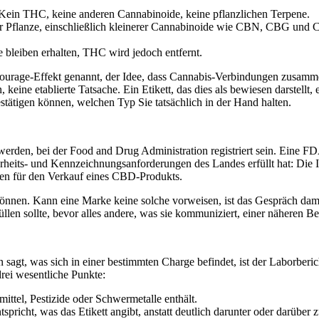
. Kein THC, keine anderen Cannabinoide, keine pflanzlichen Terpene.
 Pflanze, einschließlich kleinerer Cannabinoide wie CBN, CBG und 
 bleiben erhalten, THC wird jedoch entfernt.
age-Effekt genannt, der Idee, dass Cannabis-Verbindungen zusammen m
ine etablierte Tatsache. Ein Etikett, das dies als bewiesen darstellt, 
estätigen können, welchen Typ Sie tatsächlich in der Hand halten.
werden, bei der Food and Drug Administration registriert sein. Eine 
erheits- und Kennzeichnungsanforderungen des Landes erfüllt hat: Die In
ten für den Verkauf eines CBD-Produkts.
 können. Kann eine Marke keine solche vorweisen, ist das Gespräch da
len sollte, bevor alles andere, was sie kommuniziert, einer näheren Bet
gt, was sich in einer bestimmten Charge befindet, ist der Laborberich
drei wesentliche Punkte:
ittel, Pestizide oder Schwermetalle enthält.
icht, was das Etikett angibt, anstatt deutlich darunter oder darüber z