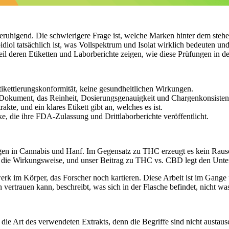
ruhigend. Die schwierigere Frage ist, welche Marken hinter dem stehen,
idiol
tatsächlich ist, was Vollspektrum und Isolat wirklich bedeuten 
 deren Etiketten und Laborberichte zeigen, wie diese Prüfungen in de
ikettierungskonformität, keine gesundheitlichen Wirkungen.
 Dokument, das Reinheit, Dosierungsgenauigkeit und Chargenkonsistenz
kte, und ein klares Etikett gibt an, welches es ist.
, die ihre FDA-Zulassung und Drittlaborberichte veröffentlicht.
gen in Cannabis und Hanf. Im Gegensatz zu THC erzeugt es kein Rausch
t die Wirkungsweise, und unser Beitrag zu
THC vs. CBD
legt den Unte
k im Körper, das Forscher noch kartieren. Diese Arbeit ist im Gange
 vertrauen kann, beschreibt, was sich in der Flasche befindet, nicht was
t die Art des verwendeten Extrakts, denn die Begriffe sind nicht austaus