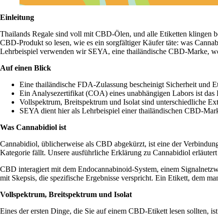
Einleitung
Thailands Regale sind voll mit CBD-Ölen, und alle Etiketten klingen be
CBD-Produkt so lesen, wie es ein sorgfältiger Käufer täte: was
Cannab
Lehrbeispiel verwenden wir SEYA, eine thailändische CBD-Marke, weil
Auf einen Blick
Eine thailändische FDA-Zulassung bescheinigt Sicherheit und Et
Ein Analysezertifikat (COA) eines unabhängigen Labors ist das
Vollspektrum, Breitspektrum und Isolat sind unterschiedliche Extra
SEYA dient hier als Lehrbeispiel einer thailändischen CBD-Marke
Was Cannabidiol ist
Cannabidiol, üblicherweise als CBD abgekürzt, ist eine der Verbindun
Kategorie fällt. Unsere ausführliche Erklärung zu
Cannabidiol
erläuter
CBD interagiert mit dem Endocannabinoid-System, einem Signalnetzwer
mit Skepsis, die spezifische Ergebnisse verspricht. Ein Etikett, dem man
Vollspektrum, Breitspektrum und Isolat
Eines der ersten Dinge, die Sie auf einem CBD-Etikett lesen sollten, is