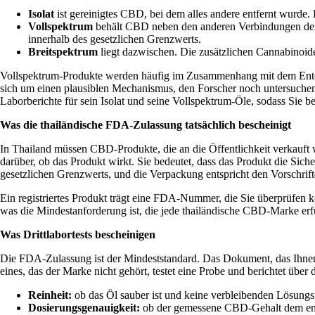
Isolat
ist gereinigtes CBD, bei dem alles andere entfernt wurde
Vollspektrum
behält CBD neben den anderen Verbindungen der
innerhalb des gesetzlichen Grenzwerts.
Breitspektrum
liegt dazwischen. Die zusätzlichen Cannabinoide
Vollspektrum-Produkte werden häufig im Zusammenhang mit dem Entour
sich um einen plausiblen Mechanismus, den Forscher noch untersuchen, ke
Laborberichte für sein Isolat und seine Vollspektrum-Öle, sodass Sie b
Was die thailändische FDA-Zulassung tatsächlich bescheinigt
In Thailand müssen CBD-Produkte, die an die Öffentlichkeit verkauft 
darüber, ob das Produkt wirkt. Sie bedeutet, dass das Produkt die Sich
gesetzlichen Grenzwerts, und die Verpackung entspricht den Vorschrif
Ein registriertes Produkt trägt eine FDA-Nummer, die Sie überprüfen
was die Mindestanforderung ist, die jede thailändische CBD-Marke erfül
Was Drittlabortests bescheinigen
Die FDA-Zulassung ist der Mindeststandard. Das Dokument, das Ihnen sa
eines, das der Marke nicht gehört, testet eine Probe und berichtet über 
Reinheit:
ob das Öl sauber ist und keine verbleibenden Lösungsm
Dosierungsgenauigkeit:
ob der gemessene CBD-Gehalt dem entspr