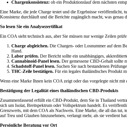
Chargenkonsistenz:
ob ein Produktionslauf dem nächsten entspr
Eine Marke, die jede Charge testet und die Ergebnisse veröffentlicht, 
Konsistenz durchläuft und die Berichte zugänglich macht, was genau da
So lesen Sie ein Analysezertifikat
Ein COA sieht technisch aus, aber Sie müssen nur wenige Zeilen prüfe
Charge abgleichen.
Die Chargen- oder Losnummer auf dem Berich
Hand.
Labor prüfen.
Der Bericht sollte ein unabhängiges, akkreditier
Cannabinoid-Panel lesen.
Der gemessene CBD-Gehalt sollte mi
Schadstoff-Panel lesen.
Suchen Sie nach bestandenen Prüfungen
THC-Zeile bestätigen.
Für ein legales thailändisches Produkt 
Wenn eine Marke Ihnen kein COA zeigt oder das vorgelegte nicht mit d
Bestätigung der Legalität eines thailändischen CBD-Produkts
Zusammenfassend erfüllt ein CBD-Produkt, dem Sie in Thailand vertraue
sich um Isolat, Breitspektrum oder Vollspektrum handelt. Es veröffent
Grenzwerts, mit dem COA als Nachweis. Eine Marke, die all das tut, teil
auf Treu und Glauben hinzunehmen, verlangt mehr, als sie verdient hat
Persönliche Beratung vor Ort