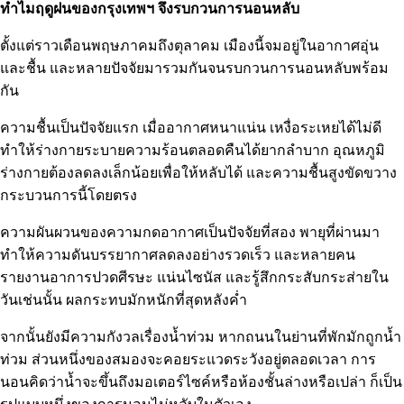
ทำไมฤดูฝนของกรุงเทพฯ จึงรบกวนการนอนหลับ
ตั้งแต่ราวเดือนพฤษภาคมถึงตุลาคม เมืองนี้จมอยู่ในอากาศอุ่น
และชื้น และหลายปัจจัยมารวมกันจนรบกวนการนอนหลับพร้อม
กัน
ความชื้นเป็นปัจจัยแรก เมื่ออากาศหนาแน่น เหงื่อระเหยได้ไม่ดี
ทำให้ร่างกายระบายความร้อนตลอดคืนได้ยากลำบาก อุณหภูมิ
ร่างกายต้องลดลงเล็กน้อยเพื่อให้หลับได้ และความชื้นสูงขัดขวาง
กระบวนการนี้โดยตรง
ความผันผวนของความกดอากาศเป็นปัจจัยที่สอง พายุที่ผ่านมา
ทำให้ความดันบรรยากาศลดลงอย่างรวดเร็ว และหลายคน
รายงานอาการปวดศีรษะ แน่นไซนัส และรู้สึกกระสับกระส่ายใน
วันเช่นนั้น ผลกระทบมักหนักที่สุดหลังค่ำ
จากนั้นยังมีความกังวลเรื่องน้ำท่วม หากถนนในย่านที่พักมักถูกน้ำ
ท่วม ส่วนหนึ่งของสมองจะคอยระแวดระวังอยู่ตลอดเวลา การ
นอนคิดว่าน้ำจะขึ้นถึงมอเตอร์ไซค์หรือห้องชั้นล่างหรือเปล่า ก็เป็น