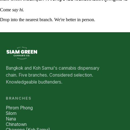
Come
say hi.
Drop into the nearest branch. We're better in person.
See all five branches →
Bangkok and Koh Samui's cannabis dispensary
chain. Five branches. Considered selection.
Knowledgeable budtenders.
BRANCHES
Phrom Phong
Silom
Nana
Chinatown
Chaweng (Koh Samui)