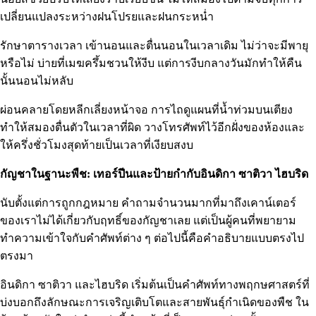
เปลี่ยนแปลงระหว่างฝนโปรยและฝนกระหน่ำ
รักษาตารางเวลา เข้านอนและตื่นนอนในเวลาเดิม ไม่ว่าจะมีพายุ
หรือไม่ บ่ายที่เมฆครึ้มชวนให้งีบ แต่การงีบกลางวันมักทำให้คืน
นั้นนอนไม่หลับ
ผ่อนคลายโดยหลีกเลี่ยงหน้าจอ การไถดูแผนที่น้ำท่วมบนเตียง
ทำให้สมองตื่นตัวในเวลาที่ผิด วางโทรศัพท์ไว้อีกฝั่งของห้องและ
ให้ครึ่งชั่วโมงสุดท้ายเป็นเวลาที่เงียบสงบ
กัญชาในฐานะพืช: เทอร์ปีนและป้ายกำกับอินดิกา ซาติวา ไฮบริด
นับตั้งแต่การถูกกฎหมาย คำถามจำนวนมากที่มาถึงเคาน์เตอร์
ของเราไม่ได้เกี่ยวกับฤทธิ์ของกัญชาเลย แต่เป็นผู้คนที่พยายาม
ทำความเข้าใจกับคำศัพท์ต่าง ๆ ต่อไปนี้คือคำอธิบายแบบตรงไป
ตรงมา
อินดิกา ซาติวา และไฮบริด เริ่มต้นเป็นคำศัพท์ทางพฤกษศาสตร์ที่
บ่งบอกถึงลักษณะการเจริญเติบโตและสายพันธุ์กำเนิดของพืช ใน