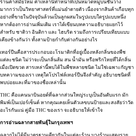
ร้านค้าสมัยใหม่ คำเหล่านี้ทำหน้าที่เป็นหมวดหมู่บนชั้นวาง
มากกว่าเป็นวิทยาศาสตร์ที่แม่นยำตายตัว เนื่องจากสินค้าเกือบทุก
อย่างที่ขายในปัจจุบันล้วนเป็นลูกผสมในรูปแบบใดรูปแบบหนึ่ง
หากต้องการอ่านเพิ่มเติม เราได้เขียนบทความอธิบายแยกไว้
สำหรับ
ซาติวา
อินดิกา
และ
ไฮบริด
รวมถึงการเปรียบเทียบแบบ
เคียงข้างกันว่า
ทั้งสามป้ายกำกับต่างกันอย่างไร
เทอร์ปีนคือสารประกอบอะโรมาติกที่อยู่เบื้องหลังกลิ่นของพืช
แต่ละชนิด ไม่ว่าจะเป็นกลิ่นส้ม สน น้ำมัน หรือพริกไทยที่ได้กลิ่น
เมื่อเปิดขวด สารเหล่านี้พบได้ในพืชหลายชนิด ไม่ใช่เฉพาะกัญชา
บทความของเรา
เหตุใดโปรไฟล์เทอร์ปีนจึงสำคัญ
อธิบายชนิดที่
พบบ่อยและที่มาของชื่อเหล่านั้น
THC คือแคนนาบินอยด์ที่ฉลากส่วนใหญ่ระบุเป็นอันดับแรก มัก
พิมพ์เป็นเปอร์เซ็นต์ หากคุณเคยเห็นตัวเลขบนป้ายและสงสัยว่าวัด
อะไรกันแน่
คู่มือ THC ของเรา
จะอธิบายให้เข้าใจ
การอ่านฉลากสายพันธุ์ในกรุงเทพฯ
ฉลากไม่ได้มีมาตรฐานเดียวกันในแต่ละร้าน บางร้านแสดงราย