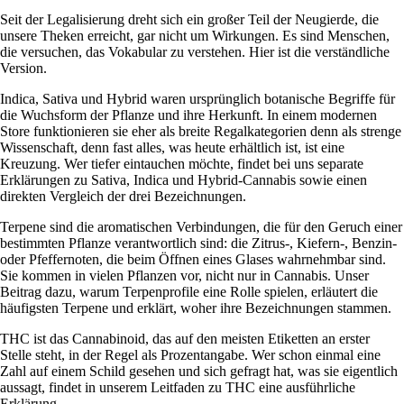
Seit der Legalisierung dreht sich ein großer Teil der Neugierde, die
unsere Theken erreicht, gar nicht um Wirkungen. Es sind Menschen,
die versuchen, das Vokabular zu verstehen. Hier ist die verständliche
Version.
Indica, Sativa und Hybrid waren ursprünglich botanische Begriffe für
die Wuchsform der Pflanze und ihre Herkunft. In einem modernen
Store funktionieren sie eher als breite Regalkategorien denn als strenge
Wissenschaft, denn fast alles, was heute erhältlich ist, ist eine
Kreuzung. Wer tiefer eintauchen möchte, findet bei uns separate
Erklärungen zu
Sativa
,
Indica
und
Hybrid
-Cannabis sowie einen
direkten Vergleich der
drei Bezeichnungen
.
Terpene sind die aromatischen Verbindungen, die für den Geruch einer
bestimmten Pflanze verantwortlich sind: die Zitrus-, Kiefern-, Benzin-
oder Pfeffernoten, die beim Öffnen eines Glases wahrnehmbar sind.
Sie kommen in vielen Pflanzen vor, nicht nur in Cannabis. Unser
Beitrag dazu,
warum Terpenprofile eine Rolle spielen
, erläutert die
häufigsten Terpene und erklärt, woher ihre Bezeichnungen stammen.
THC ist das Cannabinoid, das auf den meisten Etiketten an erster
Stelle steht, in der Regel als Prozentangabe. Wer schon einmal eine
Zahl auf einem Schild gesehen und sich gefragt hat, was sie eigentlich
aussagt, findet in
unserem Leitfaden zu THC
eine ausführliche
Erklärung.