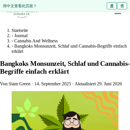
ดูหน้านี้เป็นภาษาไทย?
用中文查看此页面？
ใช่
是
ไม่ใช่
否
Startseite
›
Journal
›
Cannabis And Wellness
›
Bangkoks Monsunzeit, Schlaf und Cannabis-Begriffe einfach
erklärt
Bangkoks Monsunzeit, Schlaf und Cannabis-
Begriffe einfach erklärt
Von Siam Green
·
14. September 2025
·
Aktualisiert 29. Juni 2026