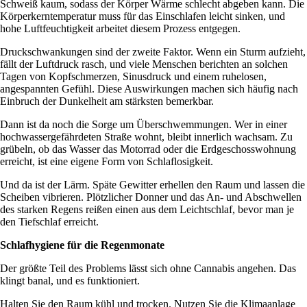
Schweiß kaum, sodass der Körper Wärme schlecht abgeben kann. Die
Körperkerntemperatur muss für das Einschlafen leicht sinken, und
hohe Luftfeuchtigkeit arbeitet diesem Prozess entgegen.
Druckschwankungen sind der zweite Faktor. Wenn ein Sturm aufzieht,
fällt der Luftdruck rasch, und viele Menschen berichten an solchen
Tagen von Kopfschmerzen, Sinusdruck und einem ruhelosen,
angespannten Gefühl. Diese Auswirkungen machen sich häufig nach
Einbruch der Dunkelheit am stärksten bemerkbar.
Dann ist da noch die Sorge um Überschwemmungen. Wer in einer
hochwassergefährdeten Straße wohnt, bleibt innerlich wachsam. Zu
grübeln, ob das Wasser das Motorrad oder die Erdgeschosswohnung
erreicht, ist eine eigene Form von Schlaflosigkeit.
Und da ist der Lärm. Späte Gewitter erhellen den Raum und lassen die
Scheiben vibrieren. Plötzlicher Donner und das An- und Abschwellen
des starken Regens reißen einen aus dem Leichtschlaf, bevor man je
den Tiefschlaf erreicht.
Schlafhygiene für die Regenmonate
Der größte Teil des Problems lässt sich ohne Cannabis angehen. Das
klingt banal, und es funktioniert.
Halten Sie den Raum kühl und trocken. Nutzen Sie die Klimaanlage