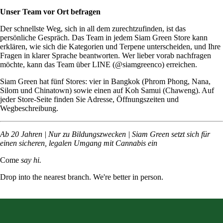
Unser Team vor Ort befragen
Der schnellste Weg, sich in all dem zurechtzufinden, ist das
persönliche Gespräch. Das Team in jedem Siam Green Store kann
erklären, wie sich die Kategorien und Terpene unterscheiden, und Ihre
Fragen in klarer Sprache beantworten. Wer lieber vorab nachfragen
möchte, kann das Team über LINE (@siamgreenco) erreichen.
Siam Green hat fünf Stores: vier in Bangkok (
Phrom Phong
,
Nana
,
Silom
und
Chinatown
) sowie einen auf Koh Samui (
Chaweng
). Auf
jeder Store-Seite finden Sie Adresse, Öffnungszeiten und
Wegbeschreibung.
Ab 20 Jahren | Nur zu Bildungszwecken | Siam Green setzt sich für
einen sicheren, legalen Umgang mit Cannabis ein
Come
say hi.
Drop into the nearest branch. We're better in person.
See all five branches →