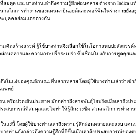
มดุล และบางท่านเล่าถึงความรู้สึกผ่อนคลาย ต่างจาก Indica แท้ที่ม
ย ส่วนกลไกการทำงานของแคนนาบินอยด์และเทอร์พีนในร่างกายยังอยู่ร
ต่ละบุคคลย่อมแตกต่างกัน
มคิดสร้างสรรค์ ผู้ใช้บางท่านจึงเลือกใช้ในโอกาสพบปะสังสรรค์ห
รู้สึกผ่อนคลายและความกระปรี้กระเปร่า ซึ่งเชื่อมโยงกับการพูดคุ
พูดถึงในแง่ของคุณลักษณะที่หลากหลาย โดยผู้ใช้บางท่านเล่าว่าเข้า
รแพทย์
 ไมเกรน หรือปวดเส้นประสาท มักกล่าวถึงสายพันธุ์ไฮบริดเมื่อเล่าถ
ประสบการณ์ที่สมดุลและไม่ทำให้รู้สึกง่วงซึม ส่วนกลไกการทำงา
ึงในแง่นี้ โดยผู้ใช้บางท่านเล่าถึงความรู้สึกผ่อนคลายและสงบ แ
้บางท่านยังกล่าวถึงความรู้สึกที่ดีขึ้นเมื่อเล่าถึงประสบการณ์ของต