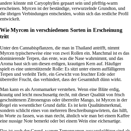
andere könnte mit
Caryophyllen
gepaart sein und pfeffrig-warm
erscheinen. Myrcen ist der beständige, verwurzelnde Grundton, und
die übrigen Verbindungen entscheiden, wohin sich das restliche Profil
entwickelt.
Wie Myrcen in verschiedenen Sorten in Erscheinung
tritt
Unter den Cannabispflanzen, die man in Thailand antrifft, nimmt
Myrcen typischerweise eine von zwei Rollen ein. Manchmal ist es das
dominierende Terpen, das erste, was die Nase wahrnimmt, und das
Aroma baut sich um diesen erdigen, krautigen Kern auf. Häufiger
spielt es eine unterstützende Rolle: Es sitzt unter einem auffälligeren
Terpen und verleiht Tiefe, ein Gewicht von feuchter Erde oder
überreifer Frucht, das verhindert, dass der Gesamtduft dünn wirkt.
Man kann es als Aromamarker verstehen. Wenn eine Blüte erdig,
krautig und leicht moschusartig riecht, mit dieser Qualität von frisch
geschnittenem Zitronengras oder überreifer Mango, ist Myrcen in der
Regel ein wesentlicher Grund dafür. Es ist kein Qualitätsmerkmal,
sondern schlicht eines von mehreren Beschreibungswörtern, das hilft,
in Worte zu fassen, was man riecht, ähnlich wie man bei einem Kaffee
eine nussige Note bemerkt oder bei einem Wein eine eichenartige.
Das ist auch der Grund, warum Terpennamen aussagekräftiger sind als