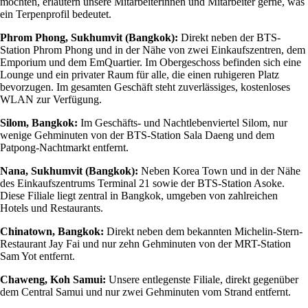
möchten, erläutern unsere Mitarbeiterinnen und Mitarbeiter gerne, was
ein Terpenprofil bedeutet.
Phrom Phong, Sukhumvit (Bangkok):
Direkt neben der BTS-
Station Phrom Phong und in der Nähe von zwei Einkaufszentren, dem
Emporium und dem EmQuartier. Im Obergeschoss befinden sich eine
Lounge und ein privater Raum für alle, die einen ruhigeren Platz
bevorzugen. Im gesamten Geschäft steht zuverlässiges, kostenloses
WLAN zur Verfügung.
Silom, Bangkok:
Im Geschäfts- und Nachtlebenviertel Silom, nur
wenige Gehminuten von der BTS-Station Sala Daeng und dem
Patpong-Nachtmarkt entfernt.
Nana, Sukhumvit (Bangkok):
Neben Korea Town und in der Nähe
des Einkaufszentrums Terminal 21 sowie der BTS-Station Asoke.
Diese Filiale liegt zentral in Bangkok, umgeben von zahlreichen
Hotels und Restaurants.
Chinatown, Bangkok:
Direkt neben dem bekannten Michelin-Stern-
Restaurant Jay Fai und nur zehn Gehminuten von der MRT-Station
Sam Yot entfernt.
Chaweng, Koh Samui:
Unsere entlegenste Filiale, direkt gegenüber
dem Central Samui und nur zwei Gehminuten vom Strand entfernt.