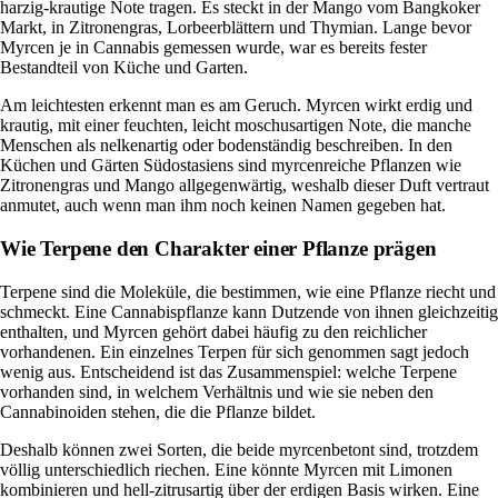
harzig-krautige Note tragen. Es steckt in der Mango vom Bangkoker
Markt, in Zitronengras, Lorbeerblättern und Thymian. Lange bevor
Myrcen je in Cannabis gemessen wurde, war es bereits fester
Bestandteil von Küche und Garten.
Am leichtesten erkennt man es am Geruch. Myrcen wirkt erdig und
krautig, mit einer feuchten, leicht moschusartigen Note, die manche
Menschen als nelkenartig oder bodenständig beschreiben. In den
Küchen und Gärten Südostasiens sind myrcenreiche Pflanzen wie
Zitronengras und Mango allgegenwärtig, weshalb dieser Duft vertraut
anmutet, auch wenn man ihm noch keinen Namen gegeben hat.
Wie Terpene den Charakter einer Pflanze prägen
Terpene sind die Moleküle, die bestimmen, wie eine Pflanze riecht und
schmeckt. Eine Cannabispflanze kann Dutzende von ihnen gleichzeitig
enthalten, und Myrcen gehört dabei häufig zu den reichlicher
vorhandenen. Ein einzelnes Terpen für sich genommen sagt jedoch
wenig aus. Entscheidend ist das Zusammenspiel: welche Terpene
vorhanden sind, in welchem Verhältnis und wie sie neben den
Cannabinoiden stehen, die die Pflanze bildet.
Deshalb können zwei Sorten, die beide myrcenbetont sind, trotzdem
völlig unterschiedlich riechen. Eine könnte Myrcen mit
Limonen
kombinieren und hell-zitrusartig über der erdigen Basis wirken. Eine