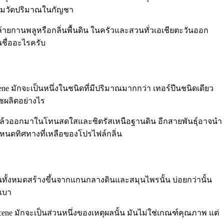
ิ่มวัดปริมาณในกัญชา
้ายกานพลูหรือกลิ่นพื้นดิน ในครัวและสวนทั่วเอเชียตะวันออก
ันชื่ออะไรครับ
ne มักจะเป็นหนึ่งในชนิดที่มีปริมาณมากกว่า เทอร์ปีนชนิดเดียว
ืชผลิตอย่างไร
ล้วออกมาในโทนสดใสและซิตรัสเหนือฐานดิน อีกสายพันธุ์อาจนำ
ำหนดทิศทางที่เหลือของโปรไฟล์กลิ่น
่นทั้งหมดสร้างขึ้นจากแกนกลางดินและสมุนไพรนั้น บ่อยกว่านั้น
งเบา
cene มักจะเป็นส่วนหนึ่งของเหตุผลนั้น มันไม่ใช่เกณฑ์คุณภาพ แต่