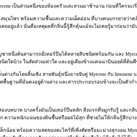
ene เป็นส่วนหนึ่งของห้องครัวและสวนมาช้านาน ก่อนที่ใครจะเร
นและสมุนไพร พร้อมความชื้นและความเผ็ดอ่อน ที่บางคนบรรยายว่าคล
คยอยู่แล้ว นั่นคือเหตุผลที่กลิ่นนี้รู้สึกคุ้นแม้จะไม่เคยรู้มาก่อนว่าม
นกัญชาหนึ่งต้นสามารถมีเทอร์ปีนได้หลายสิบชนิดพร้อมกัน และ Myrce
ชนิดใดบ้าง ในสัดส่วนเท่าใด และอยู่เคียงข้างแคนนาบินอยด์ที่ต้นพ
ิ่นต่างกันโดยสิ้นเชิง สายพันธุ์หนึ่งอาจจับคู่ Myrcene กับ
limonene
แ
พื้นฐานที่มั่นคงอยู่ด้านล่าง และสารประกอบรอบข้างจะเป็นตัวก
บทบาท บางครั้งมันเป็นเทอร์ปีนหลัก สิ่งแรกที่จมูกรับรู้ และกลิ
ึก ความหนักแน่นของดินชื้นหรือผลไม้สุก ที่ช่วยไม่ให้กลิ่นรู้สึกบา
็ดเล็กน้อย พร้อมความสดของตะไคร้ที่เพิ่งตัดหรือมะม่วงสุกงอม Myr