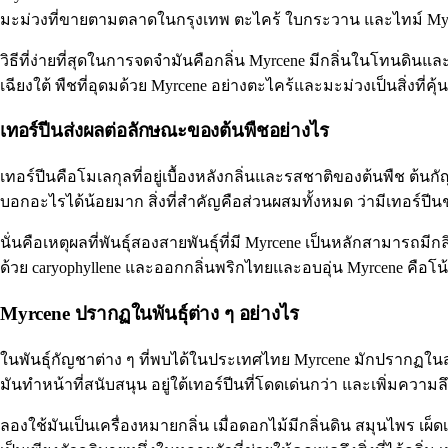
มะม่วงที่ขายตามตลาดในกรุงเทพ ตะไคร้ ใบกระวาน และไทม์ Myrc
วิธีที่ง่ายที่สุดในการจดจำมันคือกลิ่น Myrcene มีกลิ่นในโทนดิ
เฉียงใต้ พืชที่อุดมด้วย Myrcene อย่างตะไคร้และมะม่วงเป็นสิ่งที่คุ้นเ
เทอร์ปีนส่งผลต่อลักษณะของต้นพืชอย่างไร
เทอร์ปีนคือโมเลกุลที่อยู่เบื้องหลังกลิ่นและรสชาติของต้นพืช ต้
บอกอะไรได้น้อยมาก สิ่งที่สำคัญคือส่วนผสมทั้งหมด ว่ามีเทอร์ปีน
นั่นคือเหตุผลที่พันธุ์สองสายพันธุ์ที่มี Myrcene เป็นหลักสามารถมีกล
ด้วย
caryophyllene
และออกกลิ่นพริกไทยและอบอุ่น Myrcene คือโน้ต
Myrcene ปรากฏในพันธุ์ต่าง ๆ อย่างไร
ในพันธุ์กัญชาต่าง ๆ ที่พบได้ในประเทศไทย Myrcene มักปรากฏในสอง
มันทำหน้าที่สนับสนุน อยู่ใต้เทอร์ปีนที่โดดเด่นกว่า และเพิ่มความล
ลองใช้มันเป็นเครื่องหมายกลิ่น เมื่อดอกไม้มีกลิ่นดิน สมุนไพร เผ