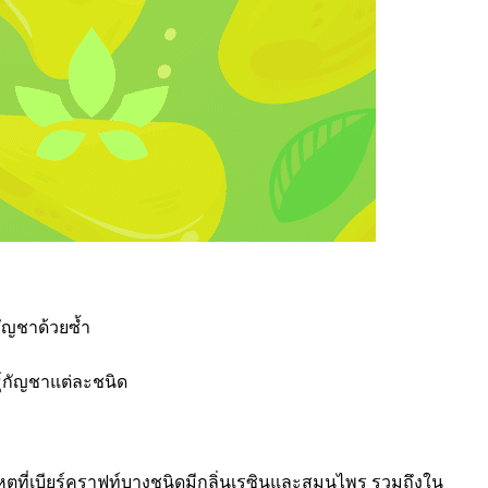
กัญชาด้วยซ้ำ
ุ์กัญชาแต่ละชนิด
หตุที่เบียร์คราฟท์บางชนิดมีกลิ่นเรซินและสมุนไพร รวมถึงใน