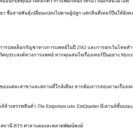
 เหมือนกับที่คุณอาจสังเกตว่ากาแฟมีกลิ่นถั่วหรือไวน์มีกลิ่นไม้โอ๊ค
เดียว ชื่อสายพันธุ์เปลี่ยนแปลงไปตามผู้ปลูก แต่กลิ่นที่เทอร์ปีนให้ย
กการ
ปลดล็อกกัญชาทางการแพทย์
ในปี 2562 และการ
ยกเว้นโทษสำห
ที่วัตถุประสงค์ทางการแพทย์ หากคุณสนใจเรื่องเทอร์ปีนอย่าง Myrc
ั้งของแต่ละสาขาและสถานที่ใกล้เคียง หากต้องการสอบถามเรื่องเทอ
้ห้างสรรพสินค้า The Emporium และ EmQuartier มีเลานจ์ชั้นบนแ
อยจากสถานี BTS ศาลาแดงและตลาดพัฒน์พงษ์