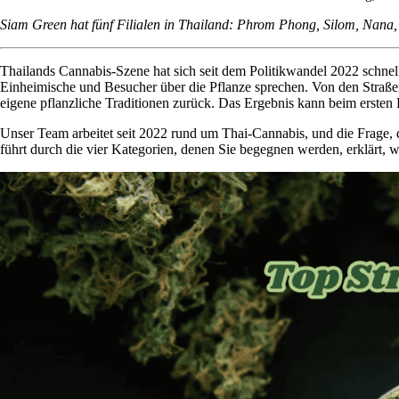
Siam Green hat fünf Filialen in Thailand:
Phrom Phong
,
Silom
,
Nana
Thailands Cannabis-Szene hat sich seit dem Politikwandel 2022 schnel
Einheimische und Besucher über die Pflanze sprechen. Von den Straß
eigene pflanzliche Traditionen zurück. Das Ergebnis kann beim ersten
Unser Team arbeitet seit 2022 rund um Thai-Cannabis, und die Frage, die
führt durch die vier Kategorien, denen Sie begegnen werden, erklärt, was