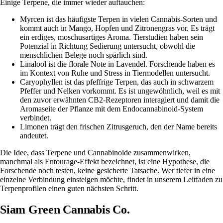
Einige Terpene, die immer wieder auftauchen:
Myrcen
ist das häufigste Terpen in vielen Cannabis-Sorten und
kommt auch in Mango, Hopfen und Zitronengras vor. Es trägt
ein erdiges, moschusartiges Aroma. Tierstudien haben sein
Potenzial in Richtung Sedierung untersucht, obwohl die
menschlichen Belege noch spärlich sind.
Linalool
ist die florale Note in Lavendel. Forschende haben es
im Kontext von Ruhe und Stress in Tiermodellen untersucht.
Caryophyllen
ist das pfeffrige Terpen, das auch in schwarzem
Pfeffer und Nelken vorkommt. Es ist ungewöhnlich, weil es mit
den zuvor erwähnten CB2-Rezeptoren interagiert und damit die
Aromaseite der Pflanze mit dem Endocannabinoid-System
verbindet.
Limonen
trägt den frischen Zitrusgeruch, den der Name bereits
andeutet.
Die Idee, dass Terpene und Cannabinoide zusammenwirken,
manchmal als Entourage-Effekt bezeichnet, ist eine Hypothese, die
Forschende noch testen, keine gesicherte Tatsache. Wer tiefer in eine
einzelne Verbindung einsteigen möchte, findet in unserem
Leitfaden zu
Terpenprofilen
einen guten nächsten Schritt.
Siam Green Cannabis Co.