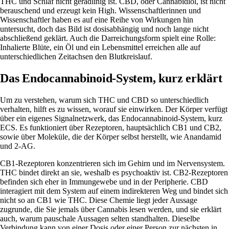
THC und Schlaf nicht geradlinig ist. CBD, oder Cannabidiol, ist nicht
berauschend und erzeugt kein High. Wissenschaftlerinnen und
Wissenschaftler haben es auf eine Reihe von Wirkungen hin
untersucht, doch das Bild ist dosisabhängig und noch lange nicht
abschließend geklärt. Auch die Darreichungsform spielt eine Rolle:
Inhalierte Blüte, ein Öl und ein Lebensmittel erreichen alle auf
unterschiedlichen Zeitachsen den Blutkreislauf.
Das Endocannabinoid-System, kurz erklärt
Um zu verstehen, warum sich THC und CBD so unterschiedlich
verhalten, hilft es zu wissen, worauf sie einwirken. Der Körper verfügt
über ein eigenes Signalnetzwerk, das Endocannabinoid-System, kurz
ECS. Es funktioniert über Rezeptoren, hauptsächlich CB1 und CB2,
sowie über Moleküle, die der Körper selbst herstellt, wie Anandamid
und 2-AG.
CB1-Rezeptoren konzentrieren sich im Gehirn und im Nervensystem.
THC bindet direkt an sie, weshalb es psychoaktiv ist. CB2-Rezeptoren
befinden sich eher in Immungewebe und in der Peripherie. CBD
interagiert mit dem System auf einem indirekteren Weg und bindet sich
nicht so an CB1 wie THC. Diese Chemie liegt jeder Aussage
zugrunde, die Sie jemals über Cannabis lesen werden, und sie erklärt
auch, warum pauschale Aussagen selten standhalten. Dieselbe
Verbindung kann von einer Dosis oder einer Person zur nächsten in