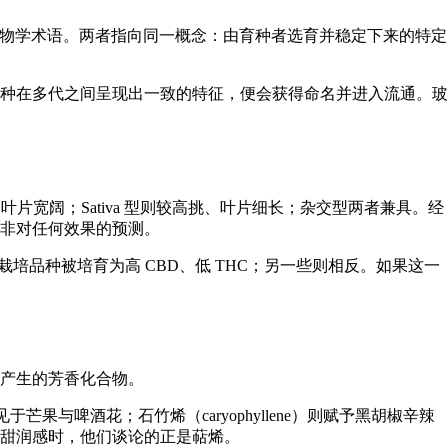
这是更准确的植物学术语。两者指向同一概念：由育种者选育并稳定下来的特定
种在多代之间呈现出一致的特征，便会获得命名并进入流通。玻
矮壮、叶片宽阔；Sativa 型则较高挑、叶片细长；杂交型两者兼具。经
非对任何效果的预测。
。部分栽培品种被培育为高 CBD、低 THC；另一些则相反。如果这一
产生的芳香化合物。
于芒果与啤酒花；石竹烯（caryophyllene）则赋予黑胡椒辛辣
或甜润感时，他们谈论的正是萜烯。