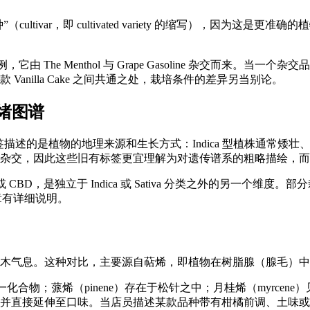
ltivar，即 cultivated variety 的缩写），因为
为例，它由
The Menthol 与 Grape Gasoline
杂交而来。当一个杂交品
nilla Cake 之间共通之处，栽培条件的差异另当别论。
情绪图谱
，这些标签描述的是植物的地理来源和生长方式：Indica 型植株通常
杂交，因此这些旧有标签更宜理解为对遗传谱系的粗略描绘，而
BD，是独立于 Indica 或 Sativa 分类之外的另一个维度
章有详细说明。
木气息。这种对比，主要源自
萜烯
，即植物在树脂腺（
腺毛
）中
合物；蒎烯（pinene）存在于松针之中；月桂烯（myrcene）见
，并直接延伸至口味。当店员描述某款品种带有柑橘前调、土味