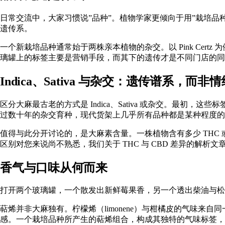
日常交流中，大家习惯说”品种”。植物学家更倾向于用”栽培品种”（cu
遗传系。
一个新栽培品种通常始于两株亲本植物的杂交。以 Pink Certz 
璃罐上的标签主要是营销手段，而其下的遗传才是不同门店的同款 Va
Indica、Sativa 与杂交：遗传谱系，而非
区分大麻最古老的方式
是 Indica、Sativa 或杂交。最初
过数十年的杂交育种，现代货架上几乎所有品种都是某种程度的
值得与此分开讨论的，是大麻素含量。一株植物含有多少 THC 或 C
区别对您来说尚不熟悉，我们关于
THC 与 CBD 差异
的解析文
香气与口味从何而来
打开两个玻璃罐，一个散发出新鲜莓果香，另一个透出柴油与松
萜烯并非大麻独有。柠檬烯（limonene）与柑橘皮的气味来自同一化
感。一个栽培品种所产生的萜烯组合，构成其独特的气味标签