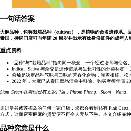
一句话答案
大麻品种，也称栽培品种（cultivar），是植物的命名遗传系。
泰国，持牌门店可向年满 20 周岁并出示有效身份证件的成年人
重点资料
“品种”与”栽培品种”指向同一概念：一个经过培育与命
Indica、Sativa 与杂交是遗传谱系与生长习性的分类标
萜烯是决定品种气味与口味的芳香化合物，涵盖柑橘、松
2022 年，大麻已从泰国毒品清单中移除。购买者须年满 
Siam Green 在泰国设有五家门店：
Phrom Phong
、
Silom
、
Nana
、
走进曼谷或苏梅岛的任何一家门店，您都会看到贴有 Pink Certz、V
方式，这面密密麻麻的货架便不再令人无从下手。本文介绍品种的实
品种究竟是什么