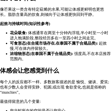
像芒果这一类含有特定萜烯的水果,可能让体感更鲜明也更悠
长。脂肪含量高的饮食,则倾向于让体感更快回到平静。
起效与持续时间(知识性参考)
花朵吸食:
体感通常在两至十分钟内浮现,半小时至一小时
进入饱满阶段,整段经历多在一至四小时之间走完。
可食形态(在合规市场存在,在泰国不属于合规品类):
起效
慢,可在体内停留较久。
浓缩物形态(在泰国不属于合规品类):
强度高,不在本店推荐
范围内。
体感会让您感觉到什么
每个人的反应都不一样。多数旅客描述的是 愉悦、健谈、爱笑;
也有少数人会变得安静、犯困,或出现 食欲变化,也就是俗称的
“
munchies
”。
最值得留意的几个变量:
您当时所在的空间是否让您安心