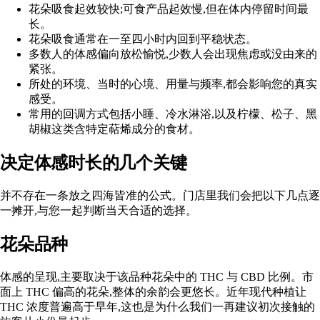
花朵吸食起效较快;可食产品起效慢,但在体内停留时间最
长。
花朵吸食通常在一至四小时内回到平稳状态。
多数人的体感偏向放松愉悦,少数人会出现焦虑或没由来的
紧张。
所处的环境、当时的心境、用量与频率,都会影响您的真实
感受。
常用的回调方式包括小睡、冷水淋浴,以及柠檬、松子、黑
胡椒这类含特定萜烯成分的食材。
决定体感时长的几个关键
并不存在一条放之四海皆准的公式。门店里我们会把以下几点逐
一摊开,与您一起判断当天合适的选择。
花朵品种
体感的呈现,主要取决于该品种花朵中的 THC 与
CBD
比例。市
面上
THC 偏高的花朵
,整体的余韵会更悠长。近年现代种植让
THC 浓度普遍高于早年,这也是为什么我们一再建议初次接触的