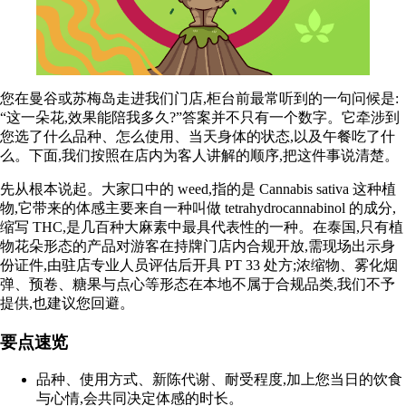
您在曼谷或苏梅岛走进我们门店,柜台前最常听到的一句问候是:
“这一朵花,效果能陪我多久?”答案并不只有一个数字。它牵涉到
您选了什么品种、怎么使用、当天身体的状态,以及午餐吃了什
么。下面,我们按照在店内为客人讲解的顺序,把这件事说清楚。
先从根本说起。大家口中的 weed,指的是 Cannabis
sativa
这种植
物,它带来的体感主要来自一种叫做
tetrahydrocannabinol
的成分,
缩写 THC,是几百种大麻素中最具代表性的一种。在泰国,只有植
物花朵形态的产品对游客在持牌门店内合规开放,需现场出示身
份证件,由驻店专业人员评估后开具 PT 33 处方;浓缩物、雾化烟
弹、预卷、糖果与点心等形态在本地不属于合规品类,我们不予
提供,也建议您回避。
要点速览
品种、使用方式、新陈代谢、耐受程度,加上您当日的饮食
与心情,会共同决定体感的时长。