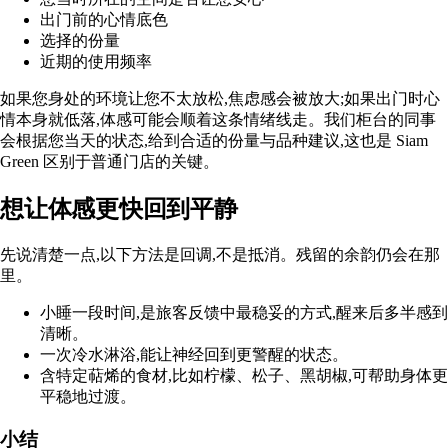
出门前的心情底色
选择的份量
近期的使用频率
如果您身处的环境让您不太放松,焦虑感会被放大;如果出门时心
情本身就低落,体感可能会顺着这条情绪线走。我们柜台的同事
会根据您当天的状态,给到合适的份量与品种建议,这也是 Siam
Green 区别于普通门店的关键。
想让体感更快回到平静
先说清楚一点,以下方法是回调,不是抵消。残留的余韵仍会在那
里。
小睡一段时间,是旅客反馈中最稳妥的方式,醒来后多半感到
清晰。
一次冷水淋浴,能让神经回到更警醒的状态。
含特定萜烯的食材,比如柠檬、松子、黑胡椒,可帮助身体更
平稳地过渡。
小结