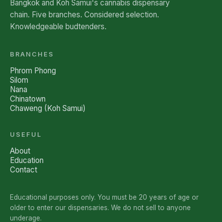
Bangkok and Koh Samui's cannabis dispensary
chain. Five branches. Considered selection.
Knowledgeable budtenders.
BRANCHES
Phrom Phong
Silom
Nana
Chinatown
Chaweng (Koh Samui)
USEFUL
About
Education
Contact
Educational purposes only. You must be 20 years of age or
older to enter our dispensaries. We do not sell to anyone
underage.