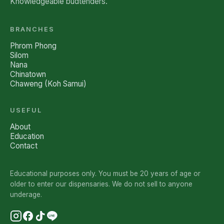
Knowledgeable budtenders.
BRANCHES
Phrom Phong
Silom
Nana
Chinatown
Chaweng (Koh Samui)
USEFUL
About
Education
Contact
Educational purposes only. You must be 20 years of age or
older to enter our dispensaries. We do not sell to anyone
underage.