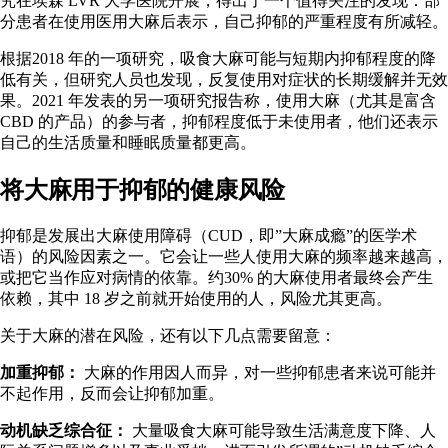
究
在埃森 LVR 大学医院开展，得出了一个值得关注的发现：部
分患者在使用医用大麻后表示，自己抑郁的严重程度有所减轻。
根据
2018 年的一项研究
，吸食大麻可能与短期内抑郁程度的降
低有关，但研究人员也发现，反复使用对症状的长期缓解并无效
果。2021 年发表的另一项
研究
报告称，使用大麻（尤其是富含
CBD 的产品）的参与者，抑郁程度低于未使用者，他们还表示
自己的生活质量和睡眠质量都更高。
将大麻用于抑郁的健康风险
抑郁是
发展出
大麻使用障碍（CUD，即”大麻成瘾”的医学术
语）的风险因素之一。它会让一些人使用大麻的频率越来越高，
或把它当作应对病情的依靠。约
30% 的大麻使用者
最终会产生
依赖，其中 18 岁之前就开始使用的人，风险尤其更高。
关于大麻的潜在风险，还有以下几点需要留意：
加重抑郁：
大麻的作用因人而异，对一些抑郁患者来说可能并
不起作用，反而会让抑郁加重。
动机缺乏综合征：
大量吸食大麻可能导致生活满意度下降、人