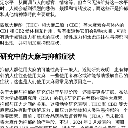
定水平，从而调节人的感官、情绪等。但当它无法维持这一水平
时，人就会感到强烈的悲伤、烦躁和情绪波动，而这些正是抑郁
和其他精神障碍的主要症状。
四氢大麻酚（THC）
和
大麻二酚（CBD）
等大麻素会与体内的
CB1 和 CB2 受体相互作用，常有报道称它们会影响大脑，可能
有助于减轻压力和焦虑的症状。慢性压力和焦虑症往往与抑郁同
时出现，并可能加重抑郁症状。
研究中的大麻与抑郁症状
抑郁人群使用大麻的可能性高于一般人。近期研究表明，患有抑
郁的人往往会使用大麻，一些使用者称它或许能帮助缓解自己的
症状，这也是人们使用大麻最常见的原因之一。
关于大麻与抑郁的研究仍处于早期阶段，还需要更多证据。布法
罗大学
成瘾研究所（RIA）
的初步研究正在考察内源性大麻素、
抑郁与压力之间的关系。这项动物研究表明，THC 和 CBD 等大
麻素或许有助于缓解压力，而压力是动物和人类罹患抑郁的一个
重要因素。目前，美国食品药品监督管理局（FDA）
尚未批准
将大麻作为抑郁的治疗手段。不过，2024 年 3 月发表的一项
研