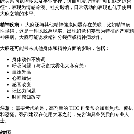
际关系问题增多以及事业受挫，进而引发所谓的”
动机缺乏综合
征
”，表现为情感冷漠、社交退缩，日常活动的表现也低于使用
大麻之前的水平。
精神疾病：
大麻还与其他精神健康问题存在关联，比如精神病
性障碍，这是一种以脱离现实、出现幻觉和妄想为特征的严重精
神疾病。大麻可能
诱发精神分裂症
或精神病发作。
大麻还可能带来其他身体和精神方面的影响，包括：
身体动作不协调
呼吸问题（与吸食或雾化大麻有关）
血压升高
心率加快
感官改变
记忆力问题
时间感知改变
注意：
需要考虑的是，高剂量的 THC 也常常会加重
焦虑
、偏执
和恐慌。强烈建议在使用大麻之前，先咨询具备资质的专业人
士。
结语