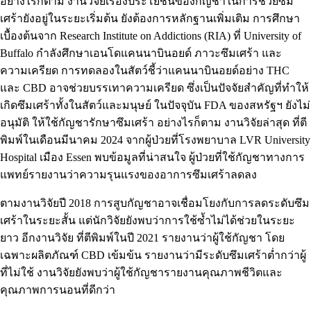
อย่างไรก็ตาม งานวิจัยเรื่องประโยชน์ของกัญชาในการช่วยซึม
เศร้ายังอยู่ในระยะเริ่มต้น ยังต้องการหลักฐานเพิ่มเติม การศึกษา
เบื้องต้นจาก Research Institute on Addictions (RIA) ที่
University of
Buffalo
กำลังศึกษาเอนโดแคนนาบินอยด์ ภาวะซึมเศร้า และ
ความเครียด การทดลองในสัตว์ชี้ว่าแคนนาบินอยด์อย่าง THC
และ CBD อาจช่วยบรรเทาความเครียด ซึ่งเป็นปัจจัยสำคัญที่ทำให้
เกิดซึมเศร้าทั้งในสัตว์และมนุษย์ ในปัจจุบัน FDA ของสหรัฐฯ
ยังไม่
อนุมัติ
ให้ใช้กัญชารักษาซึมเศร้า อย่างไรก็ตาม
งานวิจัยล่าสุด
ที่ตี
พิมพ์ในเดือนมีนาคม 2024 จากผู้ป่วยที่โรงพยาบาล LVR University
Hospital เมือง Essen พบข้อมูลที่น่าสนใจ ผู้ป่วยที่ใช้กัญชาทางการ
แพทย์รายงานว่าความรุนแรงของอาการซึมเศร้าลดลง
ตาม
งานวิจัยปี 2018
การสูบกัญชาอาจเชื่อมโยงกับการลดระดับซึม
เศร้าในระยะสั้น แต่นักวิจัยยังพบว่าการใช้ซ้ำไม่ได้ช่วยในระยะ
ยาว
อีกงานวิจัย
ที่ตีพิมพ์ในปี 2021 รายงานว่าผู้ใช้กัญชา โดย
เฉพาะผลิตภัณฑ์ CBD เข้มข้น รายงานว่ามีระดับซึมเศร้าต่ำกว่าผู้
ที่ไม่ใช้ งานวิจัยยังพบว่าผู้ใช้กัญชารายงานคุณภาพชีวิตและ
คุณภาพการนอนที่ดีกว่า