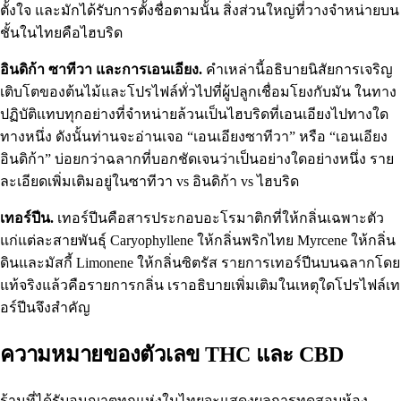
ตั้งใจ และมักได้รับการตั้งชื่อตามนั้น สิ่งส่วนใหญ่ที่วางจำหน่ายบน
ชั้นในไทยคือไฮบริด
อินดิก้า ซาทีวา และการเอนเอียง.
คำเหล่านี้อธิบายนิสัยการเจริญ
เติบโตของต้นไม้และโปรไฟล์ทั่วไปที่ผู้ปลูกเชื่อมโยงกับมัน ในทาง
ปฏิบัติแทบทุกอย่างที่จำหน่ายล้วนเป็นไฮบริดที่เอนเอียงไปทางใด
ทางหนึ่ง ดังนั้นท่านจะอ่านเจอ “เอนเอียงซาทีวา” หรือ “เอนเอียง
อินดิก้า” บ่อยกว่าฉลากที่บอกชัดเจนว่าเป็นอย่างใดอย่างหนึ่ง ราย
ละเอียดเพิ่มเติมอยู่ใน
ซาทีวา vs อินดิก้า vs ไฮบริด
เทอร์ปีน.
เทอร์ปีนคือสารประกอบอะโรมาติกที่ให้กลิ่นเฉพาะตัว
แก่แต่ละสายพันธุ์ Caryophyllene ให้กลิ่นพริกไทย Myrcene ให้กลิ่น
ดินและมัสกี้ Limonene ให้กลิ่นซิตรัส รายการเทอร์ปีนบนฉลากโดย
แท้จริงแล้วคือรายการกลิ่น เราอธิบายเพิ่มเติมใน
เหตุใดโปรไฟล์เท
อร์ปีนจึงสำคัญ
ความหมายของตัวเลข THC และ CBD
ร้านที่ได้รับอนุญาตทุกแห่งในไทยจะแสดงผลการทดสอบห้อง