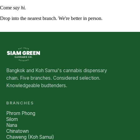
Come
say hi.
Drop into the nearest branch. We're better in person.
See all five branches →
Bangkok and Koh Samui's cannabis dispensary
chain. Five branches. Considered selection.
Knowledgeable budtenders.
BRANCHES
Phrom Phong
Silom
Nana
Chinatown
Chaweng (Koh Samui)