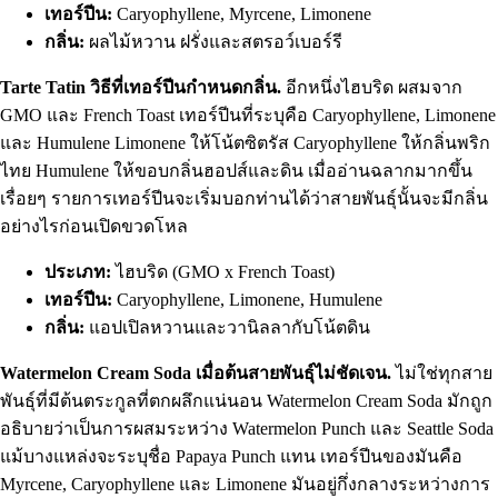
เทอร์ปีน:
Caryophyllene, Myrcene, Limonene
กลิ่น:
ผลไม้หวาน ฝรั่งและสตรอว์เบอร์รี
Tarte Tatin วิธีที่เทอร์ปีนกำหนดกลิ่น.
อีกหนึ่งไฮบริด ผสมจาก
GMO และ French Toast เทอร์ปีนที่ระบุคือ Caryophyllene, Limonene
และ Humulene Limonene ให้โน้ตซิตรัส Caryophyllene ให้กลิ่นพริก
ไทย Humulene ให้ขอบกลิ่นฮอปส์และดิน เมื่ออ่านฉลากมากขึ้น
เรื่อยๆ รายการเทอร์ปีนจะเริ่มบอกท่านได้ว่าสายพันธุ์นั้นจะมีกลิ่น
อย่างไรก่อนเปิดขวดโหล
ประเภท:
ไฮบริด (GMO x French Toast)
เทอร์ปีน:
Caryophyllene, Limonene, Humulene
กลิ่น:
แอปเปิลหวานและวานิลลากับโน้ตดิน
Watermelon Cream Soda เมื่อต้นสายพันธุ์ไม่ชัดเจน.
ไม่ใช่ทุกสาย
พันธุ์ที่มีต้นตระกูลที่ตกผลึกแน่นอน Watermelon Cream Soda มักถูก
อธิบายว่าเป็นการผสมระหว่าง Watermelon Punch และ Seattle Soda
แม้บางแหล่งจะระบุชื่อ Papaya Punch แทน เทอร์ปีนของมันคือ
Myrcene, Caryophyllene และ Limonene มันอยู่กึ่งกลางระหว่างการ