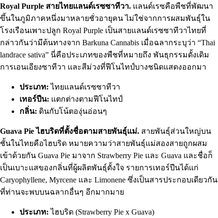
Royal Purple สายไทยแลนด์เรซซาทีวา.
แลนด์เรซคือพืชที่พัฒนา
ขึ้นในภูมิภาคหนึ่งมาหลายชั่วอายุคน ไม่ใช่จากการผสมพันธุ์ใน
โรงเรือนเพาะปลูก Royal Purple เป็นสายแลนด์เรซซาทีวาไทยที่
กล่าวกันว่ามีต้นทางจาก Barkuna Cannabis เมื่อฉลากระบุว่า “Thai
landrace sativa” นี่คือประเภทของพืชที่หมายถึง พันธุกรรมดั้งเดิม
การเอนเอียงซาทีวา และสีม่วงที่ฟีโนไทป์บางชนิดแสดงออกมา
ประเภท:
ไทยแลนด์เรซซาทีวา
เทอร์ปีน:
แตกต่างตามฟีโนไทป์
กลิ่น:
ดินกับโน้ตองุ่นอ่อนๆ
Guava Pie ไฮบริดที่ตั้งชื่อตามสายพันธุ์แม่.
สายพันธุ์ส่วนใหญ่บน
ชั้นในไทยคือไฮบริด หมายความว่าสายพันธุ์แม่สองสายถูกผสม
เข้าด้วยกัน Guava Pie มาจาก Strawberry Pie และ Guava และชื่อก็
เป็นเบาะแสของกลิ่นที่ผู้ผลิตพันธุ์ตั้งใจ รายการเทอร์ปีนได้แก่
Caryophyllene, Myrcene และ Limonene ซึ่งเป็นสารประกอบเดียวกัน
ที่ท่านจะพบบนฉลากอื่นๆ อีกมากมาย
ประเภท:
ไฮบริด (Strawberry Pie x Guava)