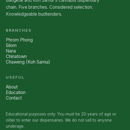
Bangkok and Koh Samui's cannabis dispensary
chain. Five branches. Considered selection.
Knowledgeable budtenders.
BRANCHES
Phrom Phong
Silom
Nana
Chinatown
Chaweng (Koh Samui)
USEFUL
About
Education
Contact
Educational purposes only. You must be 20 years of age or
older to enter our dispensaries. We do not sell to anyone
underage.