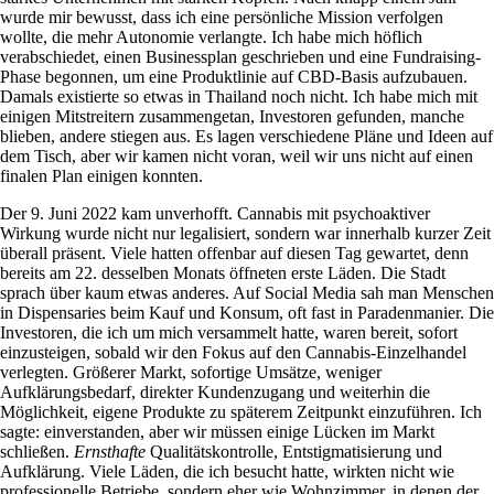
wurde mir bewusst, dass ich eine persönliche Mission verfolgen
wollte, die mehr Autonomie verlangte. Ich habe mich höflich
verabschiedet, einen Businessplan geschrieben und eine Fundraising-
Phase begonnen, um eine Produktlinie auf
CBD
-Basis aufzubauen.
Damals existierte so etwas in Thailand noch nicht. Ich habe mich mit
einigen Mitstreitern zusammengetan, Investoren gefunden, manche
blieben, andere stiegen aus. Es lagen verschiedene Pläne und Ideen auf
dem Tisch, aber wir kamen nicht voran, weil wir uns nicht auf einen
finalen Plan einigen konnten.
Der 9. Juni 2022 kam unverhofft. Cannabis mit psychoaktiver
Wirkung wurde nicht nur legalisiert, sondern war innerhalb kurzer Zeit
überall präsent. Viele hatten offenbar auf diesen Tag gewartet, denn
bereits am 22. desselben Monats öffneten erste Läden. Die Stadt
sprach über kaum etwas anderes. Auf Social Media sah man Menschen
in Dispensaries beim Kauf und Konsum, oft fast in Paradenmanier. Die
Investoren, die ich um mich versammelt hatte, waren bereit, sofort
einzusteigen, sobald wir den Fokus auf den Cannabis-Einzelhandel
verlegten. Größerer Markt, sofortige Umsätze, weniger
Aufklärungsbedarf, direkter Kundenzugang und weiterhin die
Möglichkeit, eigene Produkte zu späterem Zeitpunkt einzuführen. Ich
sagte: einverstanden, aber wir müssen einige Lücken im Markt
schließen.
Ernsthafte
Qualitätskontrolle, Entstigmatisierung und
Aufklärung. Viele Läden, die ich besucht hatte, wirkten nicht wie
professionelle Betriebe, sondern eher wie Wohnzimmer, in denen der