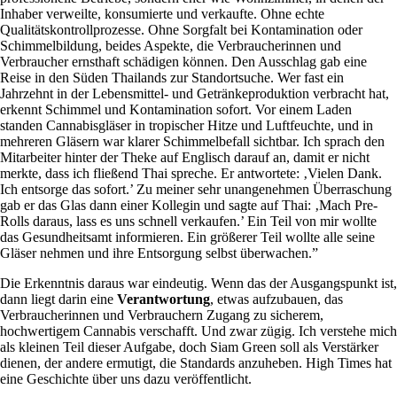
Inhaber verweilte, konsumierte und verkaufte. Ohne echte
Qualitätskontrollprozesse. Ohne Sorgfalt bei Kontamination oder
Schimmelbildung, beides Aspekte, die Verbraucherinnen und
Verbraucher ernsthaft schädigen können. Den Ausschlag gab eine
Reise in den Süden Thailands zur Standortsuche. Wer fast ein
Jahrzehnt in der Lebensmittel- und Getränkeproduktion verbracht hat,
erkennt Schimmel und Kontamination sofort. Vor einem Laden
standen Cannabisgläser in tropischer Hitze und Luftfeuchte, und in
mehreren Gläsern war klarer Schimmelbefall sichtbar. Ich sprach den
Mitarbeiter hinter der Theke auf Englisch darauf an, damit er nicht
merkte, dass ich fließend Thai spreche. Er antwortete: ‚Vielen Dank.
Ich entsorge das sofort.’ Zu meiner sehr unangenehmen Überraschung
gab er das Glas dann einer Kollegin und sagte auf Thai: ‚Mach Pre-
Rolls daraus, lass es uns schnell verkaufen.’ Ein Teil von mir wollte
das Gesundheitsamt informieren. Ein größerer Teil wollte alle seine
Gläser nehmen und ihre Entsorgung selbst überwachen.”
Die Erkenntnis daraus war eindeutig. Wenn das der Ausgangspunkt ist,
dann liegt darin eine
Verantwortung
, etwas aufzubauen, das
Verbraucherinnen und Verbrauchern Zugang zu sicherem,
hochwertigem Cannabis verschafft. Und zwar zügig. Ich verstehe mich
als kleinen Teil dieser Aufgabe, doch
Siam Green
soll als Verstärker
dienen, der andere ermutigt, die Standards anzuheben. High Times hat
eine Geschichte über uns dazu veröffentlicht.