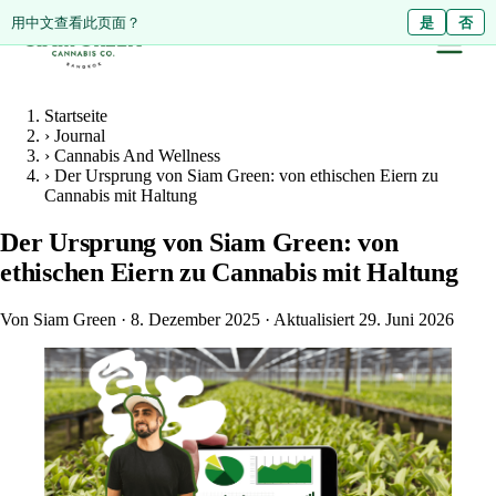
ดูหน้านี้เป็นภาษาไทย?
用中文查看此页面？
ใช่
是
ไม่ใช่
否
Startseite
›
Journal
›
Cannabis And Wellness
›
Der Ursprung von Siam Green: von ethischen Eiern zu
Cannabis mit Haltung
Der Ursprung von Siam Green: von
ethischen Eiern zu Cannabis mit Haltung
Von Siam Green
·
8. Dezember 2025
·
Aktualisiert 29. Juni 2026