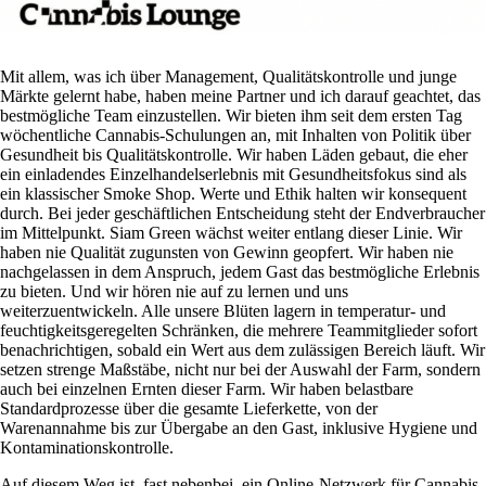
Mit allem, was ich über Management, Qualitätskontrolle und junge
Märkte gelernt habe, haben meine Partner und ich darauf geachtet, das
bestmögliche Team einzustellen. Wir bieten ihm seit dem ersten Tag
wöchentliche Cannabis-Schulungen an, mit Inhalten von Politik über
Gesundheit bis Qualitätskontrolle. Wir haben Läden gebaut, die eher
ein einladendes Einzelhandelserlebnis mit Gesundheitsfokus sind als
ein klassischer Smoke Shop. Werte und Ethik halten wir konsequent
durch. Bei jeder geschäftlichen Entscheidung steht der Endverbraucher
im Mittelpunkt. Siam Green wächst weiter entlang dieser Linie. Wir
haben nie Qualität zugunsten von Gewinn geopfert. Wir haben nie
nachgelassen in dem Anspruch, jedem Gast das bestmögliche Erlebnis
zu bieten. Und wir hören nie auf zu lernen und uns
weiterzuentwickeln. Alle unsere Blüten lagern in temperatur- und
feuchtigkeitsgeregelten Schränken, die mehrere Teammitglieder sofort
benachrichtigen, sobald ein Wert aus dem zulässigen Bereich läuft. Wir
setzen strenge Maßstäbe, nicht nur bei der Auswahl der Farm, sondern
auch bei einzelnen Ernten dieser Farm. Wir haben belastbare
Standardprozesse über die gesamte Lieferkette, von der
Warenannahme bis zur Übergabe an den Gast, inklusive Hygiene und
Kontaminationskontrolle.
Auf diesem Weg ist, fast nebenbei, ein Online-Netzwerk für Cannabis-