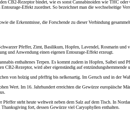
n den CB2-Rezeptor bindet, wie es sonst Cannabinoiden wie THC oder CB
em Entourage-Effekt zuordnet. So bezeichnet man die wechselseitige V
wie die Erkenntnisse, die Forschende zu dieser Verbindung gesammel
Schwarzer Pfeffer, Zimt, Basilikum, Hopfen, Lavendel, Rosmarin und vie
hrung und Anwendung einen eigenen Entourage-Effekt erzeugt.
n Cannabis enthaltenes Terpen. Es kommt zudem in Hopfen, Salbei und 
den CB2-Rezeptor, wird aber eigenständig auf entzündungshemmende u
ichen von holzig und pfeffrig bis nelkenartig. Im Geruch und in der 
hohen Wert. Im 16. Jahrhundert erreichten die Gewürze europäische Mä
us.
er Pfeffer steht heute weltweit neben dem Salz auf dem Tisch. In Nor
 Thanksgiving fort, dessen Gewürze viel Caryophyllen enthalten.