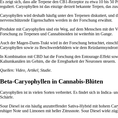
Es zeigt sich, dass alle Terpene den CB1-Rezeptor zu etwa 10 bis 50 
reguliert. Caryophyllen ist das einzige derzeit bekannte Terpen, das zu
Caryophyllen wird deshalb häufig unter den Terpenen diskutiert, un
nervenschützende Eigenschaften werden in der Forschung erwähnt.
Produkte mit Caryophyllen sind ein Weg, auf dem Menschen mit der V
Forschung zu Terpenen und Cannabinoiden ist weiterhin im Gange.
Auch der Magen-Darm-Trakt wird in der Forschung betrachtet, einschli
Caryophyllen sowie zu Beschwerdebildern wie dem Reizdarmsyndrom 
In Kombination mit CBD hat die Forschung den Entourage-Effekt sowi
Kaliumkanälen im Gehirn, die die Erregbarkeit der Neuronen steuern.
Quellen:
Video
,
Artikel
,
Studie
.
Beta-Caryophyllen in Cannabis-Blüten
Caryophyllen ist in vielen Sorten verbreitet
. Es findet sich in
Indica
- u
Schärfe.
Sour Diesel ist ein häufig anzutreffender Sativa-Hybrid mit hohem C
ruhiger Note und
Limonen
mit heller Zitrusnote. Sour Diesel wirkt zü