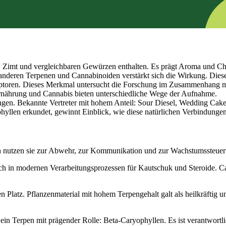
, Zimt und vergleichbaren Gewürzen enthalten. Es prägt Aroma und Cha
anderen
Terpenen
und Cannabinoiden verstärkt sich die Wirkung. Dies
toren. Dieses Merkmal untersucht die Forschung im Zusammenhang mit
nährung und Cannabis bieten unterschiedliche Wege der Aufnahme.
gen. Bekannte Vertreter mit hohem Anteil: Sour Diesel, Wedding Cake
llen erkundet, gewinnt Einblick, wie diese natürlichen Verbindungen
 nutzen sie zur Abwehr, zur Kommunikation und zur Wachstumssteuerun
h in modernen Verarbeitungsprozessen für Kautschuk und Steroide. Ca
n Platz. Pflanzenmaterial mit hohem Terpengehalt galt als heilkräftig 
ein Terpen mit prägender Rolle: Beta-Caryophyllen. Es ist verantwortli