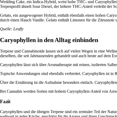
Wedding Cake, ein Indica-Hybrid, weist hohe THC- und Caryophyllen-W
Terpenprofil ähnelt Sour Diesel, der höhere THC-Anteil verleiht der So
Gelato, ein ausgewogener Hybrid, enthält ebenfalls einen hohen Cary
durch einen Hauch Vanille. Gelato enthält
Limonen
für die Zitrusnote
Quelle:
Leafly
Caryophyllen in den Alltag einbinden
Terpene und Cannabinoide lassen sich auf vielen Wegen in eine Wellne
dieselben, die seit Jahrtausenden gehandelt und auch heute auf dem 
Caryophyllen lässt sich über Aromatherapie mit reinen, isolierten
Salbe
Topische Anwendungen sind ebenfalls verbreitet. Caryophyllen ist in
R
Über die Ernährung ist die Aufnahme besonders einfach. Caryophyllen ko
Bei Cannabis werden Sorten mit hohem Caryophyllen-Anteil von Anwen
Fazit
Caryophyllen und die übrigen Terpene sind ein zentraler Teil der Nat
weltweit in jeder Küche, geschätzt für ihr Aroma und ihren Geschmack