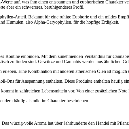
erte auf, was ihm einen entspannten und euphorischen Charakter verle
rte aber ein schwereres, beruhigenderes Profil.
ophyllen-Anteil. Bekannt für eine ruhige Euphorie und ein mildes Emp
 und
Humulen
, also Alpha-Caryophyllen, für die hopfige Erdigkeit.
ss-Routine einbinden. Mit dem zunehmenden Verständnis für Cannabis tr
Esstisch zu finden sind. Gewürze und Cannabis werden aus ähnlichen G
n
erleben. Eine Kombination mit anderen ätherischen Ölen ist möglich 
oll-Ons für Anspannung
enthalten. Diese Produkte enthalten häufig e
mmt in zahlreichen Lebensmitteln vor. Von einer zusätzlichen Note Pfef
dern häufig als mild im Charakter beschrieben.
ur. Das würzig-volle Aroma hat über Jahrhunderte den Handel mit Pflan
.