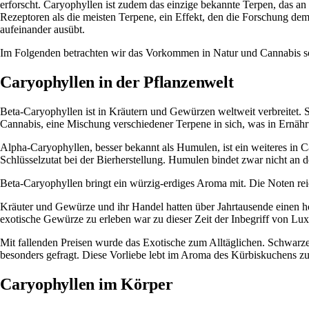
erforscht. Caryophyllen ist zudem das einzige bekannte Terpen, das a
Rezeptoren als die meisten Terpene, ein Effekt, den die Forschung d
aufeinander ausübt.
Im Folgenden betrachten wir das Vorkommen in Natur und Cannabis so
Caryophyllen in der Pflanzenwelt
Beta-Caryophyllen
ist in Kräutern und Gewürzen weltweit verbreitet. 
Cannabis, eine Mischung verschiedener Terpene in sich, was in Ernä
Alpha-Caryophyllen, besser bekannt als
Humulen
, ist ein weiteres i
Schlüsselzutat bei der Bierherstellung.
Humulen
bindet zwar nicht an 
Beta-Caryophyllen
bringt ein würzig-erdiges Aroma mit. Die Noten re
Kräuter und Gewürze und ihr
Handel
hatten über Jahrtausende einen 
exotische Gewürze zu erleben war zu dieser Zeit der Inbegriff von Lux
Mit fallenden Preisen wurde das Exotische zum Alltäglichen. Schwarz
besonders gefragt. Diese Vorliebe lebt im Aroma des Kürbiskuchens zu
Caryophyllen im Körper