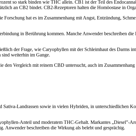
Prozent so stark binden wie THC allein. CB1 ist der Teil des Endocan
sätzlich
an CB2 bindet
. CB2-Rezeptoren halten die Homöostase in Org
d die Forschung hat es im Zusammenhang mit Angst, Entzündung, Schm
erbindung in Berührung kommen. Manche Anwender beschreiben die Erf
eßlich der Frage, wie Caryophyllen mit der Schleimhaut des Darms int
sind weiterhin im Gange.
e den Vergleich mit reinem CBD untersucht, auch im Zusammenhang mi
nd
Sativa
-Landrassen sowie in vielen Hybriden, in unterschiedlichen K
aryophyllen-Anteil und moderatem THC-Gehalt. Markantes „Diesel”-Aro
gig. Anwender beschreiben die Wirkung als belebt und gesprächig.