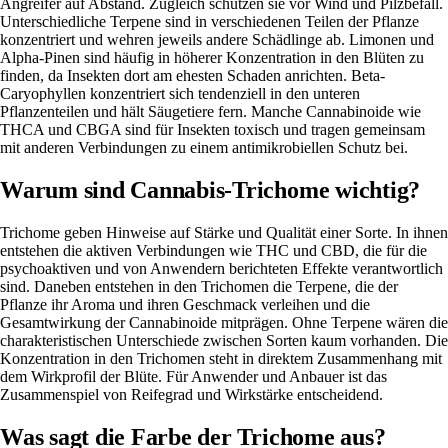
Angreifer auf Abstand. Zugleich schützen sie vor Wind und Pilzbefall.
Unterschiedliche Terpene
sind in verschiedenen Teilen der Pflanze
konzentriert und wehren jeweils andere Schädlinge ab.
Limonen
und
Alpha-Pinen
sind häufig in höherer Konzentration in den Blüten zu
finden, da Insekten dort am ehesten Schaden anrichten.
Beta-
Caryophyllen
konzentriert sich tendenziell in den unteren
Pflanzenteilen und hält Säugetiere fern. Manche Cannabinoide wie
THCA und CBGA sind für Insekten toxisch und tragen gemeinsam
mit anderen Verbindungen zu einem antimikrobiellen Schutz bei.
Warum sind Cannabis-Trichome wichtig?
Trichome geben Hinweise auf Stärke und Qualität einer Sorte
. In ihnen
entstehen die aktiven Verbindungen wie THC und
CBD
, die für die
psychoaktiven und von Anwendern berichteten Effekte verantwortlich
sind. Daneben entstehen in den Trichomen die Terpene, die der
Pflanze ihr Aroma und ihren Geschmack verleihen und die
Gesamtwirkung der Cannabinoide mitprägen. Ohne Terpene wären die
charakteristischen Unterschiede zwischen Sorten kaum vorhanden. Die
Konzentration in den Trichomen steht in direktem Zusammenhang mit
dem Wirkprofil der Blüte. Für Anwender und Anbauer ist das
Zusammenspiel von Reifegrad und Wirkstärke entscheidend.
Was sagt die Farbe der Trichome aus?