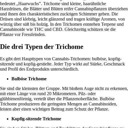
bedeutet „Haarwuchs”. Trichome sind kleine, haarähnliche
Harzdrüsen, die Blätter und Blüten reifer Cannabispflanzen überziehen
und ihnen den charakteristischen zuckrigen Schimmer geben. Die
Drüsen sind klebrig, leicht glänzend und tragen kräftige Aromen, von
würzig über süß bis holzig. In den Trichomen entstehen Terpene und
Cannabinoide wie
THC
und
CBD
. Gleichzeitig schützen sie die
Pflanze vor Fressfeinden.
Die drei Typen der Trichome
Es gibt
drei Haupttypen
von Cannabis-Trichomen: bulböse, kopfig-
sitzende und kopfig-gestielte. Jeder Typ wirkt auf Stärke, Geschmack
und Profil des Endprodukts unterschiedlich.
Bulböse Trichome
Sie sind die kleinsten der Gruppe. Mit bloßem Auge nicht zu erkennen,
mit einer Länge von rund
20 Mikrometern
. Pilz- oder
glühbirnenförmig, verteilt über die Pflanzenoberfläche. Bulböse
Trichome produzieren die geringsten Mengen an Cannabinoiden,
leisten aber einen wichtigen Beitrag zum Schutz der Pflanze.
Kopfig-sitzende Trichome