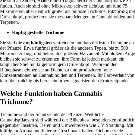
Sie sind an Stielen, Blättern und Tragblättern der
Cannabispflanze
zu
finden. Auch sie sind ohne Mikroskop schwer sichtbar, mit rund 75
Mikrometern aber deutlich größer als bulböse Trichome. Pilzförmig mit
Drüsenkopf, produzieren sie messbare Mengen an Cannabinoiden und
Terpenen.
Kopfig-gestielte Trichome
Sie sind die
am häufigsten
vertretenen und harzreichsten Trichome an
der Pflanze. Etwa fünfmal größer als die anderen Typen, bis zu 500
Mikrometer lang, und liefern den größten Harzanteil. Mit bloßem Auge
bleiben sie schwer zu erkennen, ihre Form ist jedoch markant: ein
länglicher Stiel mit kugelförmigem Drüsenkopf. Während der
Blütephase nehmen sie an Dichte zu und produzieren hohe
Konzentrationen an Cannabinoiden und
Terpenen
. Ihr Farbverlauf von
klar über milchig bis bernsteinfarben signalisiert den Erntezeitpunkt.
Welche Funktion haben Cannabis-
Trichome?
Trichome sind der Schutzschild der Pflanze. Weibliche
Cannabispflanzen sind während der Blütephase besonders empfindlich
gegenüber Insekten, Tieren und Umweltreizen wie UV-Strahlung. Mit
kräftigem Aroma und bitterem Geschmack halten Trichome viele