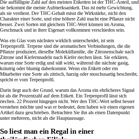
Die auffälligste Zahl auf den meisten Etiketten ist der THC-Anteil, und
sie bekommt die meiste Aufmerksamkeit. Das ist mehr Gewichtung,
als sie verdient. Der THC-Gehalt misst die Wirkstärke, nicht den
Charakter einer Sorte, und eine höhere Zahl macht eine Pflanze nicht
besser. Zwei Sorten mit gleichem THC-Wert können im Aroma,
Geschmack und in ihrer Eigenart vollkommen verschieden sein.
Was ein Glas vom nächsten wirklich unterscheidet, ist sein
Terpenprofil
. Terpene sind die aromatischen Verbindungen, die die
Pflanze produziert, dieselbe Molekülfamilie, die Zitronenschale nach
Zitrone und Kiefernnadeln nach Kiefer riechen lässt. Sie erklären,
warum eine Sorte erdig und süß wirkt, während die nächste gasig,
kräutrig oder blumig daherkommt. Wenn ein Etikett oder ein
Mitarbeiter eine Sorte als zitrisch, harzig oder moschusartig beschreibt,
spricht er vom Terpenprofil.
Darin liegt auch der Grund, warum das Aroma ein ehrlicheres Signal
ist als die Prozentzahl auf dem Etikett. Ein Terpenprofil lässt sich
riechen. 22 Prozent hingegen nicht. Wer den
THC-Wert
selbst besser
verstehen möchte und was er bedeutet, dem haben wir einen eigenen
Artikel dazu geschrieben. Betrachten Sie ihn als einen Datenpunkt
unter mehreren, nicht als die Hauptaussage.
So liest man ein Regal in einer