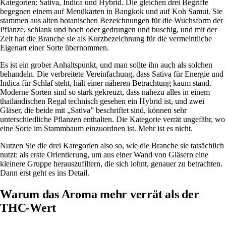
Kategorien: Sativa, Indica und Hybrid. Die gleichen drei Begriffe
begegnen einem auf Menükarten in Bangkok und auf Koh Samui. Sie
stammen aus alten botanischen Bezeichnungen für die Wuchsform der
Pflanze, schlank und hoch oder gedrungen und buschig, und mit der
Zeit hat die Branche sie als Kurzbezeichnung für die vermeintliche
Eigenart einer Sorte übernommen.
Es ist ein grober Anhaltspunkt, und man sollte ihn auch als solchen
behandeln. Die verbreitete Vereinfachung, dass
Sativa für Energie und
Indica für Schlaf steht
, hält einer näheren Betrachtung kaum stand.
Moderne Sorten sind so stark gekreuzt, dass nahezu alles in einem
thailändischen Regal technisch gesehen ein Hybrid ist, und zwei
Gläser, die beide mit „Sativa” beschriftet sind, können sehr
unterschiedliche Pflanzen enthalten. Die Kategorie verrät ungefähr, wo
eine Sorte im Stammbaum einzuordnen ist. Mehr ist es nicht.
Nutzen Sie die drei Kategorien also so, wie die Branche sie tatsächlich
nutzt: als erste Orientierung, um aus einer Wand von Gläsern eine
kleinere Gruppe herauszufiltern, die sich lohnt, genauer zu betrachten.
Dann erst geht es ins Detail.
Warum das Aroma mehr verrät als der
THC-Wert