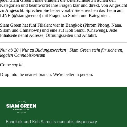
jeder Siam Green Filiale erläutert die Unterschiede zwischen den
Kategorien und beantwortet Ihre Fragen klar und direkt, von Angesicht
zu Angesicht. Sprechen Sie lieber vorab? Sie erreichen das Team auf
LINE (@siamgreenco) mit Fragen zu Sorten und Kategorien.
Siam Green hat fünf Filialen: vier in Bangkok (
Phrom Phong
,
Nana
,
Silom
und
Chinatown
) und eine auf Koh Samui (
Chaweng
). Jede
Filialseite nennt Adresse, Öffnungszeiten und Anfahrt.
Nur ab 20 | Nur zu Bildungszwecken | Siam Green steht für sicheren,
legalen Cannabiskonsum
Come
say hi.
Drop into the nearest branch. We're better in person.
See all five branches →
Bangkok and Koh Samui's cannabis dispensary