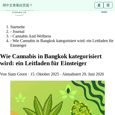
ดูหน้านี้เป็นภาษาไทย?
用中文查看此页面？
ใช่
是
ไม่ใช่
否
Startseite
›
Journal
›
Cannabis And Wellness
›
Wie Cannabis in Bangkok kategorisiert wird: ein Leitfaden für
Einsteiger
Wie Cannabis in Bangkok kategorisiert
wird: ein Leitfaden für Einsteiger
Von Siam Green
·
15. Oktober 2025
·
Aktualisiert 29. Juni 2026