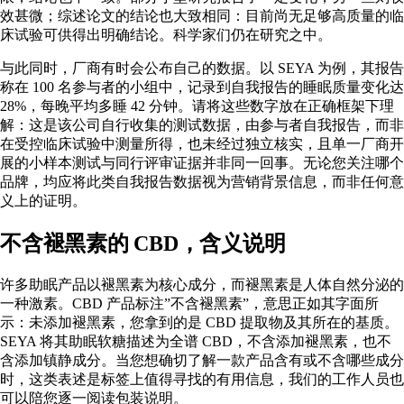
效甚微；综述论文的结论也大致相同：目前尚无足够高质量的临
床试验可供得出明确结论。科学家们仍在研究之中。
与此同时，厂商有时会公布自己的数据。以 SEYA 为例，其报告
称在 100 名参与者的小组中，记录到自我报告的睡眠质量变化达
28%，每晚平均多睡 42 分钟。请将这些数字放在正确框架下理
解：这是该公司自行收集的测试数据，由参与者自我报告，而非
在受控临床试验中测量所得，也未经过独立核实，且单一厂商开
展的小样本测试与同行评审证据并非同一回事。无论您关注哪个
品牌，均应将此类自我报告数据视为营销背景信息，而非任何意
义上的证明。
不含褪黑素的 CBD，含义说明
许多助眠产品以褪黑素为核心成分，而褪黑素是人体自然分泌的
一种激素。CBD 产品标注”不含褪黑素”，意思正如其字面所
示：未添加褪黑素，您拿到的是 CBD 提取物及其所在的基质。
SEYA 将其助眠软糖描述为全谱 CBD，不含添加褪黑素，也不
含添加镇静成分。当您想确切了解一款产品含有或不含哪些成分
时，这类表述是标签上值得寻找的有用信息，我们的工作人员也
可以陪您逐一阅读包装说明。