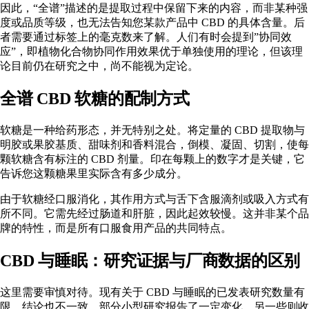
因此，“全谱”描述的是提取过程中保留下来的内容，而非某种强
度或品质等级，也无法告知您某款产品中 CBD 的具体含量。后
者需要通过标签上的毫克数来了解。人们有时会提到”协同效
应”，即植物化合物协同作用效果优于单独使用的理论，但该理
论目前仍在研究之中，尚不能视为定论。
全谱 CBD 软糖的配制方式
软糖是一种给药形态，并无特别之处。将定量的 CBD 提取物与
明胶或果胶基质、甜味剂和香料混合，倒模、凝固、切割，使每
颗软糖含有标注的 CBD 剂量。印在每颗上的数字才是关键，它
告诉您这颗糖果里实际含有多少成分。
由于软糖经口服消化，其作用方式与舌下含服滴剂或吸入方式有
所不同。它需先经过肠道和肝脏，因此起效较慢。这并非某个品
牌的特性，而是所有口服食用产品的共同特点。
CBD 与睡眠：研究证据与厂商数据的区别
这里需要审慎对待。现有关于 CBD 与睡眠的已发表研究数量有
限，结论也不一致。部分小型研究报告了一定变化，另一些则收