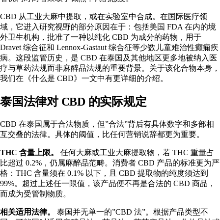
CBD 从工业大麻中提取，或在实验室中合成。在国际医疗领
域，它进入研究视野的部分原因在于：包括美国 FDA 在内的境
外卫生机构，批准了一种以纯化 CBD 为成分的药物，用于
Dravet 综合征和 Lennox-Gastaut 综合征等少数儿童难治性癫痫疾
病。这段监管历史，是 CBD 在泰国及其他地区更多地被纳入医
疗与草药法规而非麻醉品法规的重要背景。关于该化合物本身，
我们在
《什么是 CBD》
一文中有更详细的介绍。
泰国法律对 CBD 的实际规定
CBD 在泰国属于合法物质，但”合法”背后有具体数字和多部相
互交叠的法律。具体的阈值，比任何营销说辞都更为重要。
THC 含量上限。
任何大麻或工业大麻提取物，若 THC 重量占
比超过 0.2%，仍属麻醉品范畴。消费者 CBD 产品的标准更为严
格：THC 含量须在 0.1% 以下，且 CBD 提取物的纯度须达到
99%。超过上述任一限值，该产品便不再是合法的 CBD 商品，
而成为受管制物质。
相关适用法律。
泰国并无单一的”CBD 法”。根据产品类型不