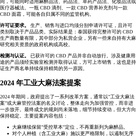
同，可能同时适用麻醉品法、药品法、草药产品法、化妆品法或
医疗器械法。一瓶 CBD 滴剂、一款 CBD 营养补充剂与一款
CBD 面霜，可能各自归属不同的监管机构。
许可证要求。
生产、销售与进口均须分别申请许可证，且许可
类别取决于产品品类。实际结果是：泰国获得完整许可的 CBD
生产商数量有限，其中部分为私营企业，另有一些来自持有大麻
研究相关资质的政府机构或高校。
检测与认证。
已获许可的 CBD 产品并非自动放行。涉及健康用
途的产品须经实验室检测并取得认证，方可上市销售，这也是持
证生产商名单持续保持精简的另一原因。
2024 年工业大麻法案提案
2024 年期间，政府提出了一系列改革方案，通常以”工业大麻法
案”或大麻管控法案的名义讨论，整体走向为加强管控，而非进
一步放开。最终成文的规则尚未落地，细节持续变动，但大方向
保持稳定。主要提案内容包括：
大麻继续保留”受控草本”定位，不再重新列为麻醉品。
对个人种植（含工业大麻）施以更严格限制，以遏制无序