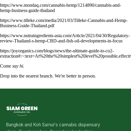
https://www.mondaq.com/cannabis-hemp/1214890/cannabis-and-
hemp-business-guide-thailand
https://www.tilleke.com/media/2021/03/Tilleke-Cannabis-and-Hemp-
Business-Guide-Thailand.pdf
https://www.nutraingredients-asia.com/Article/2021/04/30/Regulatory-
review-Thailand-s-hemp-CBD-and-fish-oil-developments-in-focus
https://joyorganics.com/blogs/news/the-ultimate-guide-to-co2-
extraction#:~:text=At%20the%20simplest%20level%20possible,effec
Come
say hi.
Drop into the nearest branch. We're better in person.
See all five branches →
Bangkok and Koh Samui's cannabis dispensary