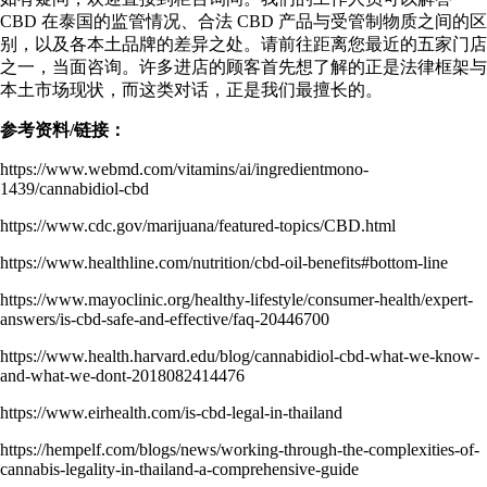
CBD 在泰国的监管情况、合法 CBD 产品与受管制物质之间的区
别，以及各本土品牌的差异之处。请前往距离您最近的
五家门店
之一，当面咨询。许多进店的顾客首先想了解的正是法律框架与
本土市场现状，而这类对话，正是我们最擅长的。
参考资料/链接：
https://www.webmd.com/vitamins/ai/ingredientmono-
1439/cannabidiol-cbd
https://www.cdc.gov/marijuana/featured-topics/CBD.html
https://www.healthline.com/nutrition/cbd-oil-benefits#bottom-line
https://www.mayoclinic.org/healthy-lifestyle/consumer-health/expert-
answers/is-cbd-safe-and-effective/faq-20446700
https://www.health.harvard.edu/blog/cannabidiol-cbd-what-we-know-
and-what-we-dont-2018082414476
https://www.eirhealth.com/is-cbd-legal-in-thailand
https://hempelf.com/blogs/news/working-through-the-complexities-of-
cannabis-legality-in-thailand-a-comprehensive-guide