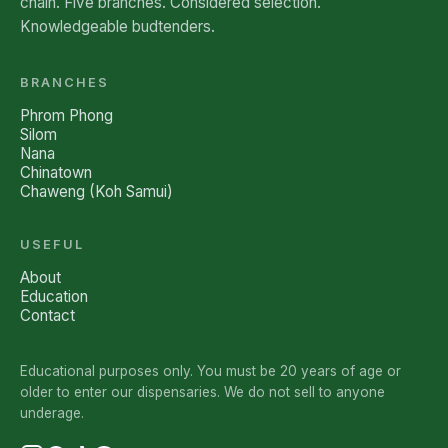
chain. Five branches. Considered selection.
Knowledgeable budtenders.
BRANCHES
Phrom Phong
Silom
Nana
Chinatown
Chaweng (Koh Samui)
USEFUL
About
Education
Contact
Educational purposes only. You must be 20 years of age or
older to enter our dispensaries. We do not sell to anyone
underage.