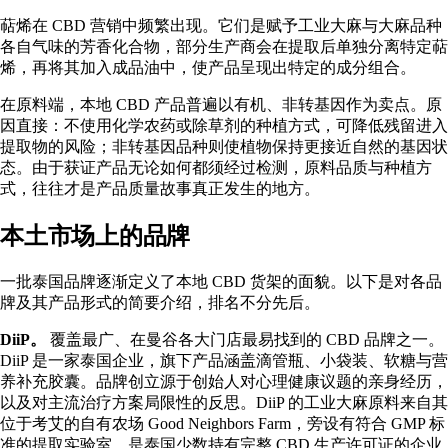
萜烯在 CBD 营销中频繁出现。它们是赋予工业大麻与
大麻品种
各自气味的芳香化合物，部分生产商会在提取后单独分离特定萜
烯，再将其加入成品油中，使产品呈现出特定的成分组合。
在原料端，本地 CBD 产品普遍以有机、非转基因作为卖点。原
因直接：不使用化学农药或除草剂的种植方式，可降低残留进入
提取物的风险；非转基因品种则使植物保持更接近自然的基因状
态。由于获证产品无论如何都须经过检测，原料品质与种植方
式，往往才是产品质量故事真正发生的地方。
本土市场上的品牌
一批泰国品牌逐渐定义了本地 CBD 货架的面貌。以下是对各品
牌及其产品形式的简要介绍，排名不分先后。
DiiP。
覆盖最广、在曼谷各大门店最易找到的 CBD 品牌之一。
DiiP 是一家泰国企业，旗下产品涵盖滴管瓶、小袋装、软糖与营
养补充胶囊。品牌创立源于创始人对心理健康议题的亲身经历，
以及对主流治疗方案局限性的反思。DiiP 的工业大麻原料来自其
位于考艾的自有农场 Good Neighbors Farm，旁设有符合 GMP 标
准的提取实验室，是泰国少数持有完整 CBD 生产许可证的企业