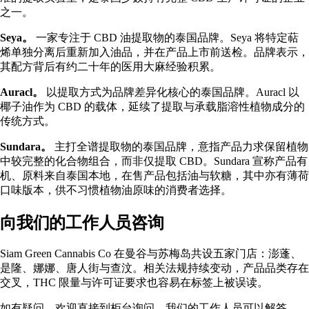
之一。
Seya。
一家专注于 CBD 油提取物的泰国品牌。Seya 将特定萜
烯单独分离后重新加入油品，并在产品上市前送检。品牌表示，
其配方背后有约二十年的医用大麻经验积累。
Auracl。
以提取方式为品牌差异化核心的泰国品牌。Auracl 以
椰子油作为 CBD 的载体，延续了提取与承载脂溶性植物成分的
传统方式。
Sundara。
主打全谱提取物的泰国品牌，意指产品力求保留植物
中较完整的化合物组合，而非仅提取 CBD。Sundara 宣称产品有
机、原料来自泰国本地，在售产品包括油与软糖，其中亦有薄荷
口味版本，供不习惯植物油原味的消费者选择。
向我们的工作人员咨询
Siam Green Cannabis Co 在曼谷与苏梅岛共设五家门店：澎蓬、
是隆、娜娜、唐人街与查汶。相关法规持续变动，产品品类存在
交叉，THC 限量与许可证要求也容易在标签上被误读。
如有疑问，欢迎直接到柜台询问。我们的工作人员可以解答