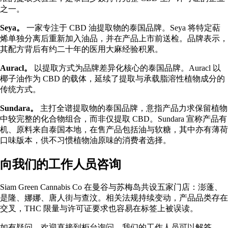
之一。
Seya。
一家专注于 CBD 油提取物的泰国品牌。Seya 将特定萜
烯单独分离后重新加入油品，并在产品上市前送检。品牌表示，
其配方背后有约二十年的医用大麻经验积累。
Auracl。
以提取方式为品牌差异化核心的泰国品牌。Auracl 以
椰子油作为 CBD 的载体，延续了提取与承载脂溶性植物成分的
传统方式。
Sundara。
主打全谱提取物的泰国品牌，意指产品力求保留植物
中较完整的化合物组合，而非仅提取 CBD。Sundara 宣称产品有
机、原料来自泰国本地，在售产品包括油与软糖，其中亦有薄荷
口味版本，供不习惯植物油原味的消费者选择。
向我们的工作人员咨询
Siam Green Cannabis Co 在曼谷与苏梅岛共设五家门店：澎蓬、
是隆、娜娜、唐人街与查汶。相关法规持续变动，产品品类存在
交叉，THC 限量与许可证要求也容易在标签上被误读。
如有疑问，欢迎直接到柜台询问。我们的工作人员可以解答