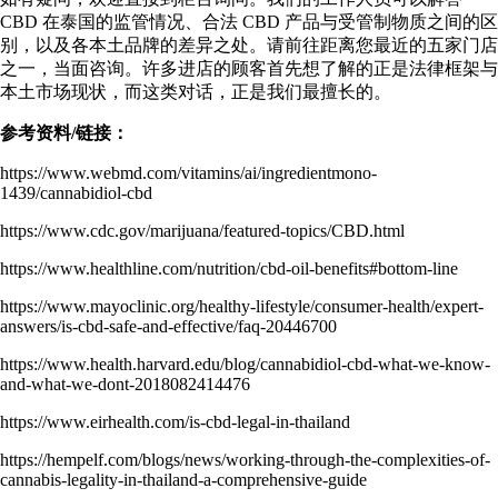
CBD 在泰国的监管情况、合法 CBD 产品与受管制物质之间的区
别，以及各本土品牌的差异之处。请前往距离您最近的
五家门店
之一，当面咨询。许多进店的顾客首先想了解的正是法律框架与
本土市场现状，而这类对话，正是我们最擅长的。
参考资料/链接：
https://www.webmd.com/vitamins/ai/ingredientmono-
1439/cannabidiol-cbd
https://www.cdc.gov/marijuana/featured-topics/CBD.html
https://www.healthline.com/nutrition/cbd-oil-benefits#bottom-line
https://www.mayoclinic.org/healthy-lifestyle/consumer-health/expert-
answers/is-cbd-safe-and-effective/faq-20446700
https://www.health.harvard.edu/blog/cannabidiol-cbd-what-we-know-
and-what-we-dont-2018082414476
https://www.eirhealth.com/is-cbd-legal-in-thailand
https://hempelf.com/blogs/news/working-through-the-complexities-of-
cannabis-legality-in-thailand-a-comprehensive-guide