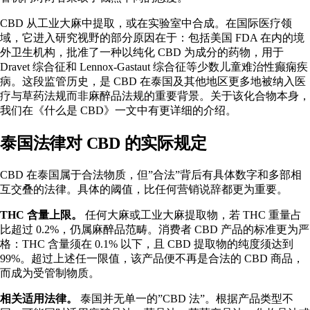
CBD 从工业大麻中提取，或在实验室中合成。在国际医疗领
域，它进入研究视野的部分原因在于：包括美国 FDA 在内的境
外卫生机构，批准了一种以纯化 CBD 为成分的药物，用于
Dravet 综合征和 Lennox-Gastaut 综合征等少数儿童难治性癫痫疾
病。这段监管历史，是 CBD 在泰国及其他地区更多地被纳入医
疗与草药法规而非麻醉品法规的重要背景。关于该化合物本身，
我们在
《什么是 CBD》
一文中有更详细的介绍。
泰国法律对 CBD 的实际规定
CBD 在泰国属于合法物质，但”合法”背后有具体数字和多部相
互交叠的法律。具体的阈值，比任何营销说辞都更为重要。
THC 含量上限。
任何大麻或工业大麻提取物，若 THC 重量占
比超过 0.2%，仍属麻醉品范畴。消费者 CBD 产品的标准更为严
格：THC 含量须在 0.1% 以下，且 CBD 提取物的纯度须达到
99%。超过上述任一限值，该产品便不再是合法的 CBD 商品，
而成为受管制物质。
相关适用法律。
泰国并无单一的”CBD 法”。根据产品类型不