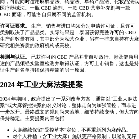
同，可能同时适用麻醉品法、药品法、草药产品法、化妆品法或
医疗器械法。一瓶 CBD 滴剂、一款 CBD 营养补充剂与一款
CBD 面霜，可能各自归属不同的监管机构。
许可证要求。
生产、销售与进口均须分别申请许可证，且许可
类别取决于产品品类。实际结果是：泰国获得完整许可的 CBD
生产商数量有限，其中部分为私营企业，另有一些来自持有大麻
研究相关资质的政府机构或高校。
检测与认证。
已获许可的 CBD 产品并非自动放行。涉及健康用
途的产品须经实验室检测并取得认证，方可上市销售，这也是持
证生产商名单持续保持精简的另一原因。
2024 年工业大麻法案提案
2024 年期间，政府提出了一系列改革方案，通常以”工业大麻法
案”或大麻管控法案的名义讨论，整体走向为加强管控，而非进
一步放开。最终成文的规则尚未落地，细节持续变动，但大方向
保持稳定。主要提案内容包括：
大麻继续保留”受控草本”定位，不再重新列为麻醉品。
对个人种植（含工业大麻）施以更严格限制，以遏制无序