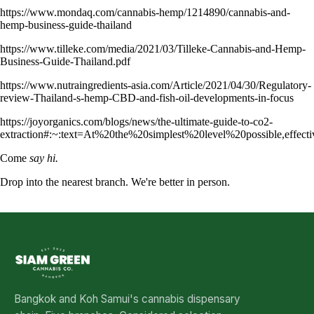
https://www.mondaq.com/cannabis-hemp/1214890/cannabis-and-
hemp-business-guide-thailand
https://www.tilleke.com/media/2021/03/Tilleke-Cannabis-and-Hemp-
Business-Guide-Thailand.pdf
https://www.nutraingredients-asia.com/Article/2021/04/30/Regulatory-
review-Thailand-s-hemp-CBD-and-fish-oil-developments-in-focus
https://joyorganics.com/blogs/news/the-ultimate-guide-to-co2-
extraction#:~:text=At%20the%20simplest%20level%20possible,effec
Come
say hi.
Drop into the nearest branch. We're better in person.
See all five branches →
Bangkok and Koh Samui's cannabis dispensary