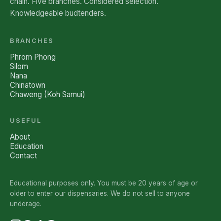
chain. Five branches. Considered selection.
Knowledgeable budtenders.
BRANCHES
Phrom Phong
Silom
Nana
Chinatown
Chaweng (Koh Samui)
USEFUL
About
Education
Contact
Educational purposes only. You must be 20 years of age or
older to enter our dispensaries. We do not sell to anyone
underage.