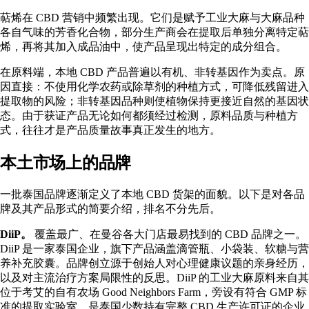
萜烯在 CBD 营销中频繁出现。它们是赋予工业大麻与
大麻品种
各自气味的芳香化合物，部分生产商会在提取后单独分离特定萜
烯，再将其加入成品油中，使产品呈现出特定的成分组合。
在原料端，本地 CBD 产品普遍以有机、非转基因作为卖点。原
因直接：不使用化学农药或除草剂的种植方式，可降低残留进入
提取物的风险；非转基因品种则使植物保持更接近自然的基因状
态。由于获证产品无论如何都须经过检测，原料品质与种植方
式，往往才是产品质量故事真正发生的地方。
本土市场上的品牌
一批泰国品牌逐渐定义了本地 CBD 货架的面貌。以下是对各品
牌及其产品形式的简要介绍，排名不分先后。
DiiP。
覆盖最广、在曼谷各大门店最易找到的 CBD 品牌之一。
DiiP 是一家泰国企业，旗下产品涵盖滴管瓶、小袋装、软糖与营
养补充胶囊。品牌创立源于创始人对心理健康议题的亲身经历，
以及对主流治疗方案局限性的反思。DiiP 的工业大麻原料来自其
位于考艾的自有农场 Good Neighbors Farm，旁设有符合 GMP 标
准的提取实验室，是泰国少数持有完整 CBD 生产许可证的企业