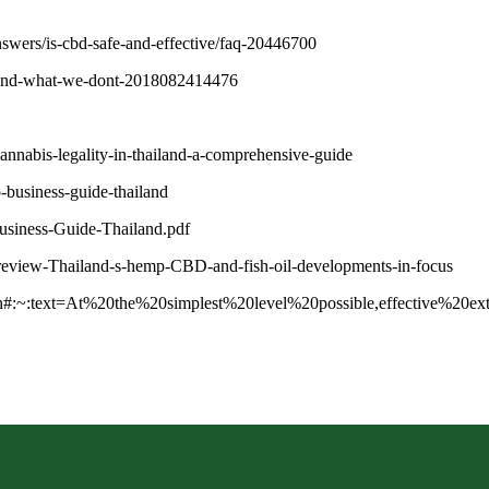
nswers/is-cbd-safe-and-effective/faq-20446700
w-and-what-we-dont-2018082414476
annabis-legality-in-thailand-a-comprehensive-guide
usiness-guide-thailand
usiness-Guide-Thailand.pdf
y-review-Thailand-s-hemp-CBD-and-fish-oil-developments-in-focus
action#:~:text=At%20the%20simplest%20level%20possible,effective%20