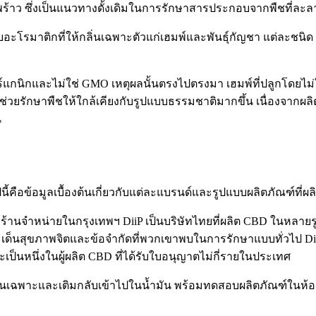
ะพร้าว ซึ่งเป็นแนวทางดั้งเดิมในการรักษาสารประกอบจากพืชที่ละ
อะโรมาติกที่ให้กลิ่นเฉพาะตัวแก่เฮมพ์และ
พันธุ์กัญชา
แต่ละชนิด 
กนิกและไม่ใช่ GMO เหตุผลนั้นตรงไปตรงมา เฮมพ์ที่ปลูกโดยไม่ใช
ช่วยรักษาพืชให้ใกล้เคียงกับรูปแบบธรรมชาติมากขึ้น เนื่องจากผลิ
น
คือข้อมูลเบื้องต้นเกี่ยวกับแต่ละแบรนด์และรูปแบบผลิตภัณฑ์ที่ผลิ
มร้านจำหน่ายในกรุงเทพฯ DiiP เป็นบริษัทไทยที่ผลิต CBD ในหลาย
บประเด็นสุขภาพจิตและข้อจำกัดที่พวกเขาพบในการรักษาแบบทั่วไป 
และเป็นหนึ่งในผู้ผลิต CBD ที่ได้รับใบอนุญาตไม่กี่รายในประเทศ
ีนเฉพาะและเติมกลับเข้าไปในน้ำมัน พร้อมทดสอบผลิตภัณฑ์ในห้อง