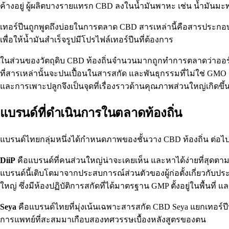
ค้างอยู่ ผู้ผลิตบางรายแทรก CBD ลงในน้ำมันพาหะ เช่น น้ำมันม
เทอร์ปีนถูกพูดถึงบ่อยในการตลาด CBD สารเหล่านี้คือสารประกอบ
เพื่อให้น้ำมันสำเร็จรูปมีโปรไฟล์เทอร์ปีนที่ต้องการ
ในส่วนของวัตถุดิบ CBD ท้องถิ่นจำนวนมากถูกทำการตลาดว่าออร์แ
ที่สารเหล่านั้นจะปนเปื้อนในสารสกัด และพันธุกรรมที่ไม่ใช่ GMO 
และการเพาะปลูกจึงเป็นจุดที่เรื่องราวด้านคุณภาพส่วนใหญ่เกิดขึ้
แบรนด์ที่ดำเนินการในตลาดท้องถิ่น
แบรนด์ไทยกลุ่มหนึ่งได้กำหนดภาพของชั้นวาง CBD ท้องถิ่น ต่อไปนี้
DiiP
คือแบรนด์ที่คนส่วนใหญ่น่าจะเคยเห็น และหาได้ง่ายที่สุดตา
แบรนด์นี้เติบโตมาจากประสบการณ์ส่วนตัวของผู้ก่อตั้งเกี่ยวกั
ใหญ่ ซึ่งมีห้องปฏิบัติการสกัดที่ได้มาตรฐาน GMP ตั้งอยู่ในพื้นที่ 
Seya
คือแบรนด์ไทยที่มุ่งเน้นเฉพาะสารสกัด CBD Seya แยกเทอร์ป
การแพทย์ที่สะสมมาเกือบสองทศวรรษเบื้องหลังสูตรของตน