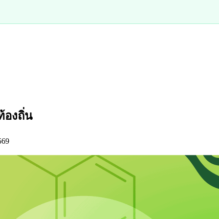
องถิ่น
569