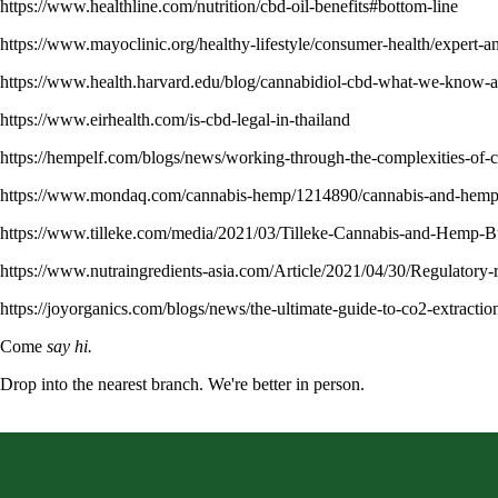
https://www.healthline.com/nutrition/cbd-oil-benefits#bottom-line
https://www.mayoclinic.org/healthy-lifestyle/consumer-health/expert-a
https://www.health.harvard.edu/blog/cannabidiol-cbd-what-we-kno
https://www.eirhealth.com/is-cbd-legal-in-thailand
https://hempelf.com/blogs/news/working-through-the-complexities-of-c
https://www.mondaq.com/cannabis-hemp/1214890/cannabis-and-hemp-b
https://www.tilleke.com/media/2021/03/Tilleke-Cannabis-and-Hemp-B
https://www.nutraingredients-asia.com/Article/2021/04/30/Regulator
https://joyorganics.com/blogs/news/the-ultimate-guide-to-co2-extr
Come
say hi.
Drop into the nearest branch. We're better in person.
See all five branches →