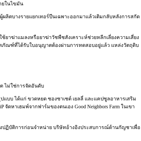
ลายในไขมัน
ผู้ผลิตบางรายแยกเทอร์ปีนเฉพาะออกมาแล้วเติมกลับหลังการสกัด
้ยาฆ่าแมลงหรือยาฆ่าวัชพืชสังเคราะห์ช่วยหลีกเลี่ยงความเสี่ยง
ตภัณฑ์ที่ได้รับใบอนุญาตต้องผ่านการทดสอบอยู่แล้ว แหล่งวัตถุดิบ
ต ไม่ใช่การจัดอันดับ
รูปแบบ ได้แก่ ขวดหยด ซองซาเชต์ เยลลี่ และแคปซูลอาหารเสริม
DiiP จัดหาเฮมพ์จากฟาร์มของตนเอง Good Neighbors Farm ในเขา
ปฏิบัติการก่อนจำหน่าย บริษัทอ้างอิงประสบการณ์ด้านกัญชาเพื่อ