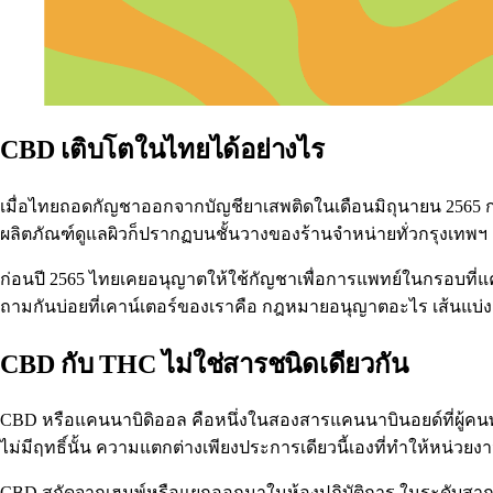
CBD เติบโตในไทยได้อย่างไร
เมื่อไทยถอดกัญชาออกจากบัญชียาเสพติดในเดือนมิถุนายน 2565 กลุ่
ผลิตภัณฑ์ดูแลผิวก็ปรากฏบนชั้นวางของร้านจำหน่ายทั่วกรุงเทพฯ
ก่อนปี 2565 ไทยเคยอนุญาตให้ใช้กัญชาเพื่อการแพทย์ในกรอบที่แคบแ
ถามกันบ่อยที่เคาน์เตอร์ของเราคือ กฎหมายอนุญาตอะไร เส้นแบ่ง T
CBD กับ THC ไม่ใช่สารชนิดเดียวกัน
CBD หรือ
แคนนาบิดิออล
คือหนึ่งในสองสารแคนนาบินอยด์ที่ผู้คนพ
ไม่มีฤทธิ์นั้น ความแตกต่างเพียงประการเดียวนี้เองที่ทำให้หน่วยง
CBD สกัดจากเฮมพ์หรือแยกออกมาในห้องปฏิบัติการ ในระดับสา