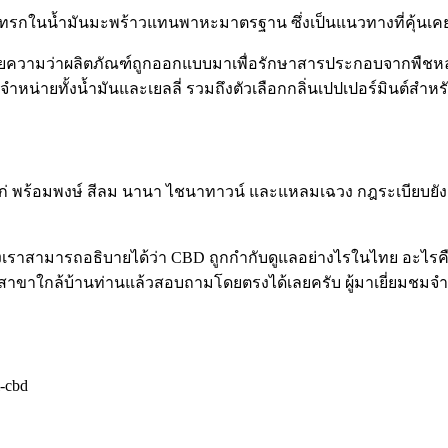
ไปแทรกในน้ำมันมะพร้าวแทนพาหะมาตรฐาน ซึ่งเป็นแนวทางที่คุ้
ยความว่าผลิตภัณฑ์ถูกออกแบบมาเพื่อรักษาสารประกอบจากพืชหลากห
น่ายทั้งน้ำมันและเยลลี่ รวมถึงตัวเลือกกลิ่นเปปเปอร์มินต์สำหรั
้แก่ พร้อมพงษ์ สีลม นานา ไชนาทาวน์ และแหลมเฉวง กฎระเบียบยัง
งเราสามารถอธิบายได้ว่า CBD ถูกกำกับดูแลอย่างไรในไทย อะไร
สาขาใกล้บ้านท่าน
แล้วสอบถามโดยตรงได้เลยครับ ผู้มาเยี่ยมช
l-cbd