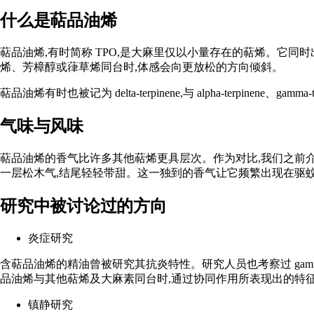
什么是萜品油烯
萜品油烯,有时简称 TPO,是大麻里仅以小量存在的萜烯。它
烯
、
芳樟醇
或
葎草烯
同台时,体感会向更放松的方向倾斜。
萜品油烯有时也被记为 delta-terpinene,与 alpha-terpinene、gam
气味与风味
萜品油烯的香气比许多其他萜烯更具层次。作为对比,我们之前
一层松木气,结尾轻轻带甜。这一独到的香气让它频繁出现在驱
研究中被讨论过的方向
炎症研究
含萜品油烯的精油曾被研究其
抗炎特性
。研究人员也考察过 gamma-t
品油烯与其他萜烯及大麻素同台时,通过
协同作用
所表现出的特
镇静研究