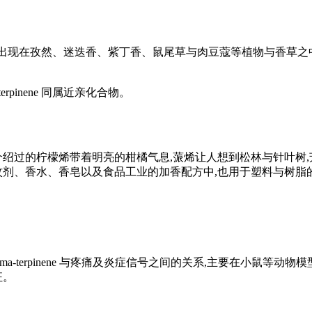
同时出现在孜然、迷迭香、紫丁香、鼠尾草与肉豆蔻等
植物与香草
之
ma-terpinene 同属近亲化合物。
介绍过的
柠檬烯
带着明亮的柑橘气息,
蒎烯
让人想到松林与针叶树,
蚊剂、香水、香皂以及食品工业的
加香配方
中,也用于
塑料与树脂
erpinene 与
疼痛
及
炎症
信号之间的关系,主要在小鼠等动物模
征。