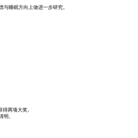
焦虑与睡眠方向上做进一步研究。
。
wl 上获得两项大奖。
思绪清明。