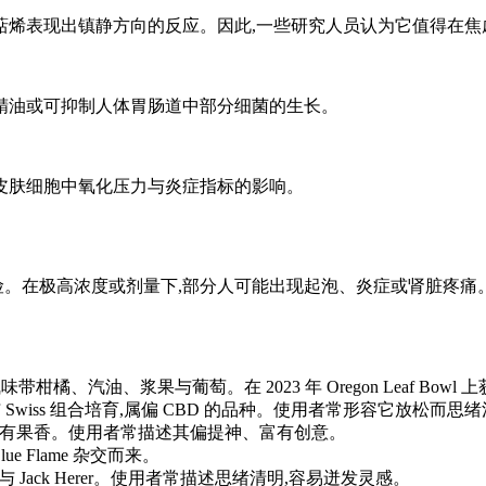
该萜烯表现出镇静方向的反应。因此,一些研究人员认为它值得在
的精油或可抑制人体胃肠道中部分细菌的生长。
对皮肤细胞中氧化压力与炎症指标的影响。
险。在极高浓度或剂量下,部分人可能出现起泡、炎症或肾脏疼痛
ne 杂交而来,气味带柑橘、汽油、浆果与葡萄。在 2023 年 Oregon Leaf Bo
dica、Thai 与 Swiss 组合培育,属偏 CBD 的品种。使用者常形容它放松而
ush 的杂交,带有果香。使用者常描述其偏提神、富有创意。
 Blue Flame 杂交而来。
k #1 与 Jack Herer。使用者常描述思绪清明,容易迸发灵感。