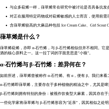
与众多萜烯一样，葎草烯常在研究中被讨论是否具备抗发
对正在服用特定药物或对萜烯敏感的人士而言，使用前需
含葎草烯较高的大麻品种包括 Ice Cream Cake、Girl Scout Coo
葎草烯是什么？
葎草烯
萜烯，亦即 α-石竹烯，与 β-石竹烯相似但并不相同
酒的核心原料之一。这一拉丁词的字面意思是”小狼”。
α-石竹烯与 β-石竹烯：差异何在？
如前所述，葎草烯曾被称作 α-石竹烯。有 α，便有 β。我们来
α-石竹烯
即葎草烯，主要存在于多种植物的精油之中，尤其是啤
β-石竹烯
则拥有特别的身份：被视作饮食型
大麻素
，因其存在于
一些化学家将葎草烯与 β-石竹烯形容为”近亲”，因其相似之