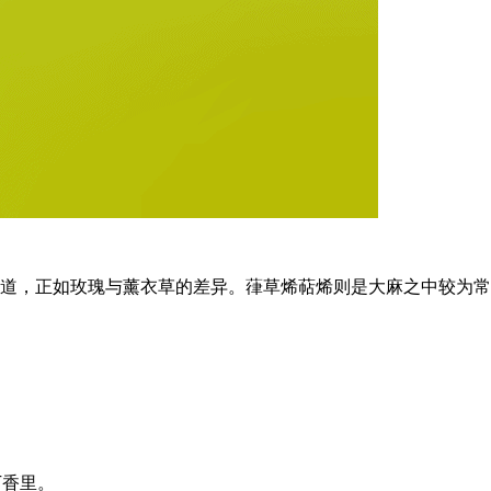
道，正如玫瑰与薰衣草的差异。葎草烯萜烯则是大麻之中较为常
丁香里。