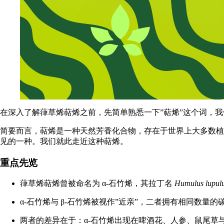
在深入了解葎草烯萜烯之前，先简单熟悉一下”萜烯”这个词，
简要而言，萜烯是一种天然芳香化合物，存在于世界上大多数植
见的一种。我们就此走近这种萜烯。
重点先览
葎草烯萜烯曾被命名为 α-
石竹烯
，其拉丁名
Humulus lupul
α-石竹烯与 β-石竹烯被视作”近亲”，二者拥有相同数量
两者的差异在于：α-石竹烯出现在啤酒花、人参、鼠尾草