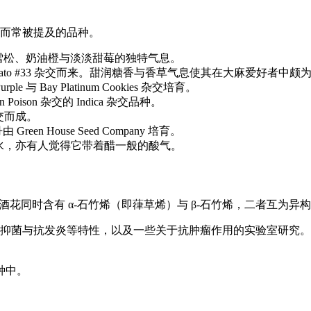
而常被提及的品种。
而成，散发雪松、奶油橙与淡淡甜莓的独特气息。
 Cake 与 Gelato #33 杂交而来。甜润糖香与香草气息使其在大麻爱好者中
 与 Bay Platinum Cookies 杂交培育。
n Poison 杂交的 Indica 杂交品种。
方杂交而成。
 House Seed Company 培育。
水，亦有人觉得它带着醋一般的酸气。
酒花同时含有 α-石竹烯（即葎草烯）与 β-石竹烯，二者互为
及抑菌与抗发炎等特性，以及一些关于抗肿瘤作用的实验室研究
品种中。