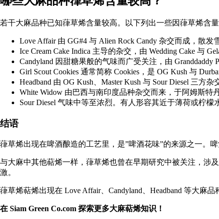
哪些大麻品种葎草烯含量较高？
若干大麻品种已知葎草烯含量较高。以下列出一些因葎草烯含量
Love Affair
由 GG#4 与 Alien Rock Candy 杂交
Ice Cream Cake Indica 主导的杂交，由 Wedding
Candyland
因甜糖果般的气味而广受关注，由 Granddaddy Purple
Girl Scout Cookies
通常简称 Cookies，是 OG Kush 与 Durba
Headband
由 OG Kush、Master Kush 与 Sour Diesel 三
White Widow
由巴西与南印度品种杂交而来，于阿姆斯特丹由 Green
Sour Diesel
气味中等至浓烈。有人形容其近于薄荷或柠檬
结语
葎草烯出现在啤酒酿造的工艺里，是”啤酒花味”的来源之一。啤
与大麻中其他萜烯一样，葎草烯也曾在早期研究中被关注，涉
激。
葎草烯萜烯出现在 Love Affair、Candyland、Headband 等大麻
在
Siam Green Co.com
探索更多大麻萜烯知识！