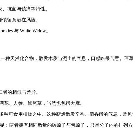
炎、抗菌与镇痛等特性。
谨慎留意潜在风险。
kies 与 White Widow。
。它是一种天然化合物，散发木质与泥土的气息，口感略带苦意。葎
看二者的相似与差异。
酒花、人参、鼠尾草，当然也包括大麻。
多种可食用植物之中。这种萜烯散发辛香、麝香般的气息，常见
处明显：两者拥有相同数量的碳原子与氢原子，只是分子内的排列