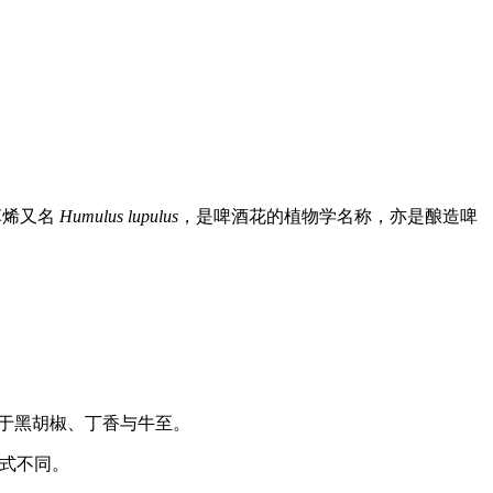
草烯又名
Humulus lupulus
，是啤酒花的植物学名称，亦是酿造啤
于黑胡椒、丁香与牛至。
方式不同。