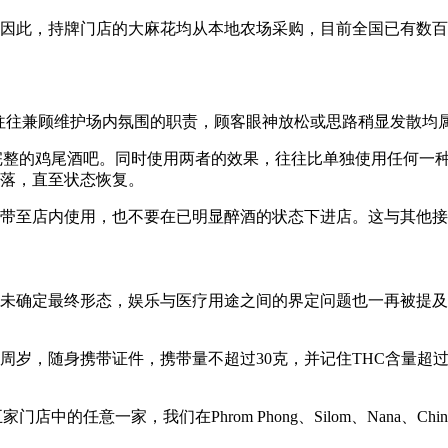
因此，持牌门店的大麻花均从本地农场采购，目前全国已有数百
er 往往兼顾维护场内氛围的职责，顾客眼神放松或思路稍显发散
分还设有完整的鸡尾酒吧。同时使用两者的效果，往往比单独使用任
落，直至状态恢复。
带至店内使用，也不要在已明显醉酒的状态下进店。这与其他接
未确定最终形态，娱乐与医疗用途之间的界定问题也一再被提及
周岁，随身携带证件，携带量不超过30克，并记住THC含量超过
n 五家门店中的任意一家，我们在
Phrom Phong
、
Silom
、
Nana
、
Chi