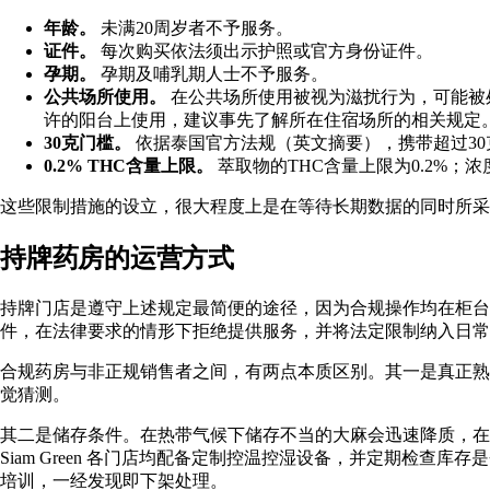
年龄。
未满20周岁者不予服务。
证件。
每次购买依法须出示护照或官方身份证件。
孕期。
孕期及哺乳期人士不予服务。
公共场所使用。
在公共场所使用被视为滋扰行为，可能被
许的阳台上使用，建议事先了解所在住宿场所的相关规定
30克门槛。
依据
泰国官方法规
（
英文摘要
），携带超过3
0.2% THC含量上限。
萃取物的
THC
含量上限为0.2%
这些限制措施的设立，很大程度上是在等待长期数据的同时所采
持牌药房的运营方式
持牌门店是遵守上述规定最简便的途径，因为合规操作均在柜台层面完成。
件，在法律要求的情形下拒绝提供服务，并将法定限制纳入日常
合规药房与非正规销售者之间，有两点本质区别。其一是真正熟悉法规的
觉猜测。
其二是储存条件。在热带气候下储存不当的大麻会迅速降质，
Siam Green 各门店均配备定制控温控湿设备，并定期检
培训，一经发现即下架处理。