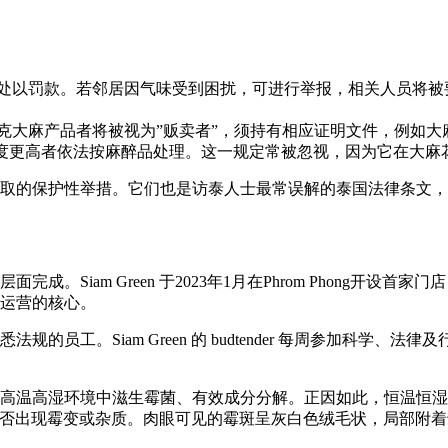
处以罚款。若邻居因气味受到困扰，可进行举报，相关人员将被
。
0克大麻产品者将被视为”贩卖者”，须持有相应证明文件，例如
；浓度更高者依法按麻醉品处理。这一规定常被忽视，因为它在大
取的保护性举措。它们也是访泰人士最常误解的泰国法律条文，
Siam Green 于2023年1月在
Phrom Phong
开设首家门店
运营的核心。
员工。Siam Green 的 budtender 每周参加科学
在高温高湿环境中滋生霉菌、有效成分分解。正因如此，恒温恒
查库存是否出现霉变或杂质。肉眼可见的霉斑呈灰白色绒毛状，局部附