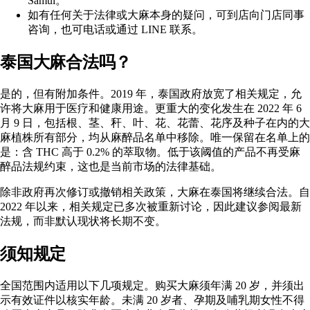
Samui。
如有任何关于法律或大麻本身的疑问，可到店向门店同事
咨询，也可电话或通过 LINE 联系。
泰国大麻合法吗？
是的，但有附加条件。2019 年，泰国政府放宽了相关规定，允
许将大麻用于医疗和健康用途。更重大的变化发生在 2022 年 6
月 9 日，包括根、茎、秆、叶、花、花蕾、花序及种子在内的大
麻植株所有部分，均从麻醉品名单中移除。唯一保留在名单上的
是：含
THC
高于 0.2% 的萃取物。低于该阈值的产品不再受麻
醉品法规约束，这也是当前市场的法律基础。
除非政府再次修订或撤销相关政策，大麻在泰国将继续合法。自
2022 年以来，相关规定已多次被重新讨论，因此建议参阅
最新
法规
，而非默认现状将长期不变。
须知规定
全国范围内适用以下几项规定。购买大麻须年满 20 岁，并须出
示有效证件以核实年龄。未满 20 岁者、孕期及哺乳期女性不得