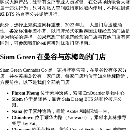
购买大麻产品，除非有医疗专业人员监督。在公共场所吸食大麻
属于违法行为，只可在私人空间或指定区域内使用，不得在街道
或 BTS 站台等公共场所进行。
此外，选择正规渠道同样重要。2022 年后，大量门店迅速涌
现，各家标准参差不齐。以持牌形式依照泰国法规经营的门店是
更为稳妥的选择。如果您想了解规范经营的门店与其他门店有何
区别，可参阅我们的
如何辨别优质门店
指南。
Siam Green 在曼谷与苏梅岛的门店
Siam Green Cannabis Co 是一家持牌零售商，在曼谷设有多家分
店，并在苏梅岛设有一家门店。每家门店均位于知名地标附近，
方便前往。以下是
我们全部的门店
：
Phrom Phong
位于素坤逸路，紧邻 EmQuartier 购物中心。
Silom
位于是隆路，靠近 Sala Daeng BTS 站和伦披尼公
园。
Nana
位于素坤逸路，靠近 Asoke 和韩国城一带。
Chinatown
位于耀华力路（Yaowarat），紧邻米其林推荐
餐厅 Jay Fai。
Chaweng
位于苏梅岛，靠近 Central Festival Samui 购物中