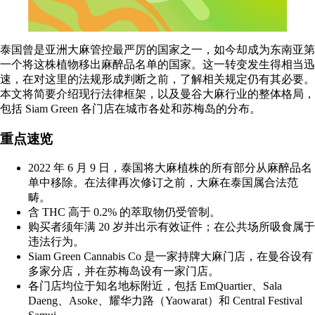
泰国曾是亚洲大麻管控最严厉的国家之一，如今却成为东南亚第
一个将这株植物移出麻醉品名单的国家。这一转变发生得相当迅
速，在对这里的法规形成判断之前，了解相关规定仍有其必要。
本文将简要介绍现行法律框架，以及曼谷大麻行业的整体格局，
包括 Siam Green 各门店在城市各处和苏梅岛的分布。
重点速览
2022 年 6 月 9 日，泰国将大麻植株的所有部分从麻醉品名
单中移除。在法律再次修订之前，大麻在泰国属合法范
畴。
含
THC
高于 0.2% 的萃取物仍受管制。
购买者须年满 20 岁并出示有效证件；在公共场所吸食属于
违法行为。
Siam Green Cannabis Co
是一家持牌大麻门店，在曼谷设有
多家分店，并在苏梅岛设有一家门店。
各门店均位于知名地标附近，包括 EmQuartier、Sala
Daeng、Asoke、耀华力路（Yaowarat）和 Central Festival