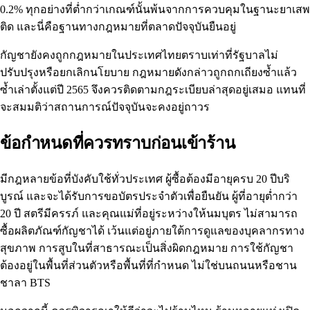
0.2% ทุกอย่างที่ต่ำกว่าเกณฑ์นั้นพ้นจากการควบคุมในฐานะยาเสพ
ติด และนี่คือฐานทางกฎหมายที่ตลาดปัจจุบันยืนอยู่
กัญชายังคงถูกกฎหมายในประเทศไทยตราบเท่าที่รัฐบาลไม่
ปรับปรุงหรือยกเลิกนโยบาย กฎหมายดังกล่าวถูกถกเถียงซ้ำแล้ว
ซ้ำเล่าตั้งแต่ปี 2565 จึงควรติดตาม
กฎระเบียบล่าสุด
อยู่เสมอ แทนที่
จะสมมติว่าสถานการณ์ปัจจุบันจะคงอยู่ถาวร
ข้อกำหนดที่ควรทราบก่อนเข้าร้าน
มีกฎหลายข้อที่บังคับใช้ทั่วประเทศ ผู้ซื้อต้องมีอายุครบ 20 ปีบริ
บูรณ์ และจะได้รับการขอบัตรประจำตัวเพื่อยืนยัน ผู้ที่อายุต่ำกว่า
20 ปี สตรีมีครรภ์ และคุณแม่ที่อยู่ระหว่างให้นมบุตร ไม่สามารถ
ซื้อผลิตภัณฑ์กัญชาได้ เว้นแต่อยู่ภายใต้การดูแลของบุคลากรทาง
สุขภาพ การสูบในที่สาธารณะเป็นสิ่งผิดกฎหมาย การใช้กัญชา
ต้องอยู่ในพื้นที่ส่วนตัวหรือพื้นที่ที่กำหนด ไม่ใช่บนถนนหรือชาน
ชาลา BTS