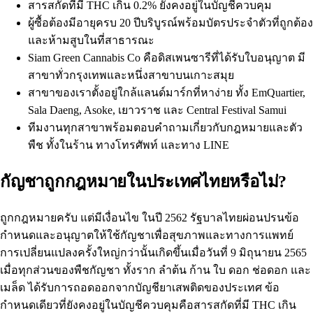
สารสกัดที่มี THC เกิน 0.2% ยังคงอยู่ในบัญชีควบคุม
ผู้ซื้อต้องมีอายุครบ 20 ปีบริบูรณ์พร้อมบัตรประจำตัวที่ถูกต้อง
และห้ามสูบในที่สาธารณะ
Siam Green Cannabis Co
คือดิสเพนซารีที่ได้รับใบอนุญาต มี
สาขาทั่วกรุงเทพและหนึ่งสาขาบนเกาะสมุย
สาขาของเราตั้งอยู่ใกล้แลนด์มาร์กที่หาง่าย ทั้ง EmQuartier,
Sala Daeng, Asoke, เยาวราช และ Central Festival Samui
ทีมงานทุกสาขาพร้อมตอบคำถามเกี่ยวกับกฎหมายและตัว
พืช ทั้งในร้าน ทางโทรศัพท์ และทาง LINE
กัญชาถูกกฎหมายในประเทศไทยหรือไม่?
ถูกกฎหมายครับ แต่มีเงื่อนไข ในปี 2562 รัฐบาลไทยผ่อนปรนข้อ
กำหนดและอนุญาตให้ใช้กัญชาเพื่อสุขภาพและทางการแพทย์
การเปลี่ยนแปลงครั้งใหญ่กว่านั้นเกิดขึ้นเมื่อวันที่ 9 มิถุนายน 2565
เมื่อทุกส่วนของพืชกัญชา ทั้งราก ลำต้น ก้าน ใบ ดอก ช่อดอก และ
เมล็ด ได้รับการถอดออกจากบัญชียาเสพติดของประเทศ ข้อ
กำหนดเดียวที่ยังคงอยู่ในบัญชีควบคุมคือสารสกัดที่มี
THC
เกิน