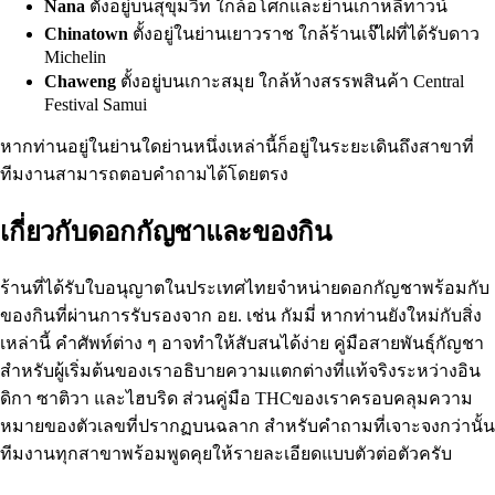
Nana
ตั้งอยู่บนสุขุมวิท ใกล้อโศกและย่านเกาหลีทาวน์
Chinatown
ตั้งอยู่ในย่านเยาวราช ใกล้ร้านเจ๊ไฝที่ได้รับดาว
Michelin
Chaweng
ตั้งอยู่บนเกาะสมุย ใกล้ห้างสรรพสินค้า Central
Festival Samui
หากท่านอยู่ในย่านใดย่านหนึ่งเหล่านี้ก็อยู่ในระยะเดินถึงสาขาที่
ทีมงานสามารถตอบคำถามได้โดยตรง
เกี่ยวกับดอกกัญชาและของกิน
ร้านที่ได้รับใบอนุญาตในประเทศไทยจำหน่ายดอกกัญชาพร้อมกับ
ของกินที่ผ่านการรับรองจาก อย. เช่น กัมมี่ หากท่านยังใหม่กับสิ่ง
เหล่านี้ คำศัพท์ต่าง ๆ อาจทำให้สับสนได้ง่าย
คู่มือสายพันธุ์กัญชา
สำหรับผู้เริ่มต้น
ของเราอธิบายความแตกต่างที่แท้จริงระหว่างอิน
ดิกา ซาติวา และไฮบริด ส่วน
คู่มือ THC
ของเราครอบคลุมความ
หมายของตัวเลขที่ปรากฏบนฉลาก สำหรับคำถามที่เจาะจงกว่านั้น
ทีมงานทุกสาขาพร้อมพูดคุยให้รายละเอียดแบบตัวต่อตัวครับ