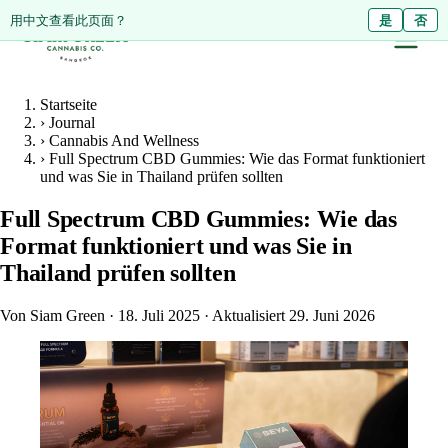
ดูหน้านี้เป็นภาษาไทย?
用中文查看此页面？
ใช่
是
ไม่ใช่
否
Startseite
›
Journal
›
Cannabis And Wellness
›
Full Spectrum CBD Gummies: Wie das Format funktioniert
und was Sie in Thailand prüfen sollten
Full Spectrum CBD Gummies: Wie das
Format funktioniert und was Sie in
Thailand prüfen sollten
Von Siam Green
·
18. Juli 2025
·
Aktualisiert 29. Juni 2026