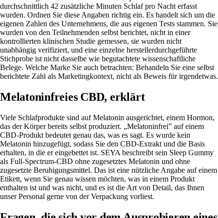
durchschnittlich 42 zusätzliche Minuten Schlaf pro Nacht erfasst
wurden. Ordnen Sie diese Angaben richtig ein. Es handelt sich um die
eigenen Zahlen des Unternehmens, die aus eigenen Tests stammen. Sie
wurden von den Teilnehmenden selbst berichtet, nicht in einer
kontrollierten klinischen Studie gemessen, sie wurden nicht
unabhängig verifiziert, und eine einzelne herstellerdurchgeführte
Stichprobe ist nicht dasselbe wie begutachtete wissenschaftliche
Belege. Welche Marke Sie auch betrachten: Behandeln Sie eine selbst
berichtete Zahl als Marketingkontext, nicht als Beweis für irgendetwas.
Melatoninfreies CBD, erklärt
Viele Schlafprodukte sind auf Melatonin ausgerichtet, einem Hormon,
das der Körper bereits selbst produziert. „Melatoninfrei” auf einem
CBD-Produkt bedeutet genau das, was es sagt. Es wurde kein
Melatonin hinzugefügt, sodass Sie den CBD-Extrakt und die Basis
erhalten, in die er eingebettet ist. SEYA beschreibt sein Sleep Gummy
als Full-Spectrum-CBD ohne zugesetztes Melatonin und ohne
zugesetzte Beruhigungsmittel. Das ist eine nützliche Angabe auf einem
Etikett, wenn Sie genau wissen möchten, was in einem Produkt
enthalten ist und was nicht, und es ist die Art von Detail, das Ihnen
unser Personal gerne von der Verpackung vorliest.
Fragen, die sich vor dem Ausprobieren eines