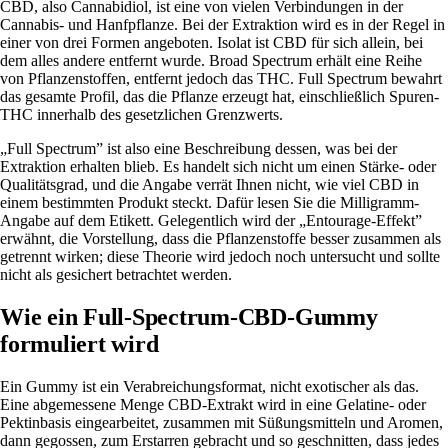
CBD, also Cannabidiol, ist eine von vielen Verbindungen in der
Cannabis- und Hanfpflanze. Bei der Extraktion wird es in der Regel in
einer von drei Formen angeboten. Isolat ist CBD für sich allein, bei
dem alles andere entfernt wurde. Broad Spectrum erhält eine Reihe
von Pflanzenstoffen, entfernt jedoch das THC. Full Spectrum bewahrt
das gesamte Profil, das die Pflanze erzeugt hat, einschließlich Spuren-
THC innerhalb des gesetzlichen Grenzwerts.
„Full Spectrum” ist also eine Beschreibung dessen, was bei der
Extraktion erhalten blieb. Es handelt sich nicht um einen Stärke- oder
Qualitätsgrad, und die Angabe verrät Ihnen nicht, wie viel CBD in
einem bestimmten Produkt steckt. Dafür lesen Sie die Milligramm-
Angabe auf dem Etikett. Gelegentlich wird der „Entourage-Effekt”
erwähnt, die Vorstellung, dass die Pflanzenstoffe besser zusammen als
getrennt wirken; diese Theorie wird jedoch noch untersucht und sollte
nicht als gesichert betrachtet werden.
Wie ein Full-Spectrum-CBD-Gummy
formuliert wird
Ein Gummy ist ein Verabreichungsformat, nicht exotischer als das.
Eine abgemessene Menge CBD-Extrakt wird in eine Gelatine- oder
Pektinbasis eingearbeitet, zusammen mit Süßungsmitteln und Aromen,
dann gegossen, zum Erstarren gebracht und so geschnitten, dass jedes