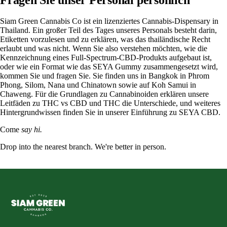
Siam Green Cannabis Co ist ein lizenziertes Cannabis-Dispensary in
Thailand. Ein großer Teil des Tages unseres Personals besteht darin,
Etiketten vorzulesen und zu erklären, was das thailändische Recht
erlaubt und was nicht. Wenn Sie also verstehen möchten, wie die
Kennzeichnung eines Full-Spectrum-CBD-Produkts aufgebaut ist,
oder wie ein Format wie das SEYA Gummy zusammengesetzt wird,
kommen Sie und fragen Sie. Sie finden uns in Bangkok in Phrom
Phong, Silom, Nana und Chinatown sowie auf Koh Samui in
Chaweng. Für die Grundlagen zu Cannabinoiden erklären unsere
Leitfäden zu
THC vs CBD
und
THC
die Unterschiede, und weiteres
Hintergrundwissen finden Sie in unserer
Einführung zu SEYA CBD
.
Come
say hi.
Drop into the nearest branch. We're better in person.
See all five branches →