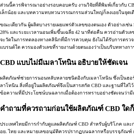
ส่วนนี้ควรพิจารณาอย่างรอบคอบครับ งานวิจัยที่ตีพิมพ์เกี่ยวกับ
เล็กน้อย และบทความทบทวนวรรณกรรมส่วนใหญ่ก็ลงเอยในจุดเดียวกัน
ขณะเดียวกัน ผู้ผลิตบางรายเผยแพร่ตัวเลขของตนเอง ตัวอย่างเช่น
28% และระยะเวลานอนเพิ่มขึ้นเฉลี่ย 42 นาทีต่อคืน ควรอ่านตัวเล
จะวัดในการทดลองทางคลินิกที่มีการควบคุม ยังไม่ได้รับการตรวจส
แบรนด์ใด ควรมองตัวเลขที่รายงานด้วยตนเองว่าเป็นบริบททางการต
CBD แบบไม่มีเมลาโทนิน อธิบายให้ชัดเจน
ผลิตภัณฑ์ช่วยการนอนหลับหลายชนิดอิงกับเมลาโทนิน ซึ่งเป็นฮอร
ลาโทนิน สิ่งที่อยู่ในผลิตภัณฑ์จึงเป็นสารสกัด CBD และฐานที่ใส่ไ
ข้อความที่มีประโยชน์บนฉลากเมื่อต้องการทราบอย่างชัดเจนว่ามีแ
คำถามที่ควรถามก่อนใช้ผลิตภัณฑ์ CBD ใด
ประเทศไทยมีการกำกับดูแลผลิตภัณฑ์ CBD สำหรับผู้บริโภค แล
อย. ไทย และหมายเลขอนุมัติควรปรากฏบนฉลากหรือบรรจุภัณฑ์ ก่อ