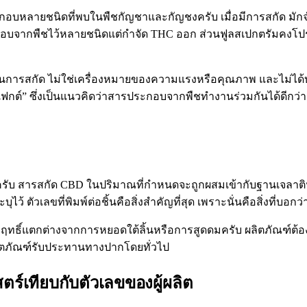
บหลายชนิดที่พบในพืชกัญชาและกัญชงครับ เมื่อมีการสกัด มัก
บจากพืชไว้หลายชนิดแต่กำจัด THC ออก ส่วนฟูลสเปกตรัมคงโปรไฟล
นกระบวนการสกัด ไม่ใช่เครื่องหมายของความแรงหรือคุณภาพ และไม่ไ
ฟกต์” ซึ่งเป็นแนวคิดว่าสารประกอบจากพืชทำงานร่วมกันได้ดีกว่าเ
้นครับ สารสกัด CBD ในปริมาณที่กำหนดจะถูกผสมเข้ากับฐานเจลาต
 ตัวเลขที่พิมพ์ต่อชิ้นคือสิ่งสำคัญที่สุด เพราะนั่นคือสิ่งที่บอกว
ธิ์แตกต่างจากการหยอดใต้ลิ้นหรือการสูดดมครับ ผลิตภัณฑ์ต้องผ่า
ลิตภัณฑ์รับประทานทางปากโดยทั่วไป
์เทียบกับตัวเลขของผู้ผลิต