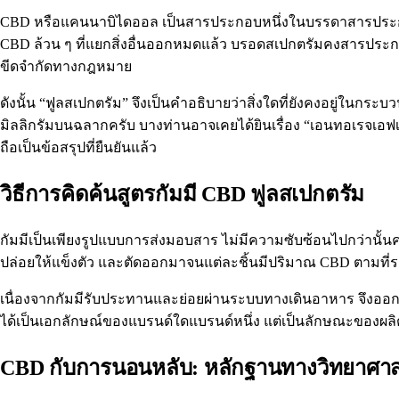
CBD หรือแคนนาบิไดออล เป็นสารประกอบหนึ่งในบรรดาสารประกอ
CBD ล้วน ๆ ที่แยกสิ่งอื่นออกหมดแล้ว บรอดสเปกตรัมคงสารประกอ
ขีดจำกัดทางกฎหมาย
ดังนั้น “ฟูลสเปกตรัม” จึงเป็นคำอธิบายว่าสิ่งใดที่ยังคงอยู่ใ
มิลลิกรัมบนฉลากครับ บางท่านอาจเคยได้ยินเรื่อง “เอนทอเรจเอฟเ
ถือเป็นข้อสรุปที่ยืนยันแล้ว
วิธีการคิดค้นสูตรกัมมี CBD ฟูลสเปกตรัม
กัมมีเป็นเพียงรูปแบบการส่งมอบสาร ไม่มีความซับซ้อนไปกว่านั
ปล่อยให้แข็งตัว และตัดออกมาจนแต่ละชิ้นมีปริมาณ CBD ตามที่ระบุไว้
เนื่องจากกัมมีรับประทานและย่อยผ่านระบบทางเดินอาหาร จึงออกฤท
ได้เป็นเอกลักษณ์ของแบรนด์ใดแบรนด์หนึ่ง แต่เป็นลักษณะของผ
CBD กับการนอนหลับ: หลักฐานทางวิทยาศาสตร