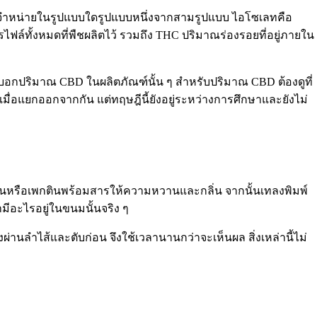
จำหน่ายในรูปแบบใดรูปแบบหนึ่งจากสามรูปแบบ ไอโซเลทคือ
์ทั้งหมดที่พืชผลิตไว้ รวมถึง THC ปริมาณร่องรอยที่อยู่ภายใน
ด้บอกปริมาณ CBD ในผลิตภัณฑ์นั้น ๆ สำหรับปริมาณ CBD ต้องดูที่
มื่อแยกออกจากกัน แต่ทฤษฎีนี้ยังอยู่ระหว่างการศึกษาและยังไม่
ินหรือเพกตินพร้อมสารให้ความหวานและกลิ่น จากนั้นเทลงพิมพ์
่ามีอะไรอยู่ในขนมนั้นจริง ๆ
นลำไส้และตับก่อน จึงใช้เวลานานกว่าจะเห็นผล สิ่งเหล่านี้ไม่