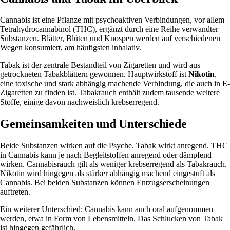
Cannabis
ist eine Pflanze mit psychoaktiven Verbindungen, vor allem
Tetrahydrocannabinol (THC)
, ergänzt durch eine Reihe verwandter
Substanzen. Blätter, Blüten und Knospen werden auf verschiedenen
Wegen konsumiert, am häufigsten inhalativ.
Tabak
ist der zentrale Bestandteil von Zigaretten und wird aus
getrockneten Tabakblättern gewonnen. Hauptwirkstoff ist
Nikotin
,
eine toxische und stark abhängig machende Verbindung, die auch in E-
Zigaretten zu finden ist. Tabakrauch enthält zudem tausende weitere
Stoffe, einige davon nachweislich
krebserregend
.
Gemeinsamkeiten und Unterschiede
Beide Substanzen wirken auf die Psyche. Tabak wirkt anregend.
THC
in Cannabis kann je nach Begleitstoffen anregend oder dämpfend
wirken. Cannabisrauch gilt als weniger krebserregend als Tabakrauch.
Nikotin wird hingegen als
stärker abhängig machend
eingestuft als
Cannabis. Bei beiden Substanzen können Entzugserscheinungen
auftreten.
Ein weiterer
Unterschied
: Cannabis kann auch oral aufgenommen
werden, etwa in Form von Lebensmitteln. Das
Schlucken von Tabak
ist hingegen gefährlich.