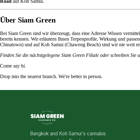
Road
auf Koh Samui.
Über Siam Green
Bei Siam Green sind wir überzeugt, dass eine Adresse Wissen vermitteln
bereits kennen. Wir erläutern Ihnen
Terpenprofile
, Wirkung und passend
Chinatown) und auf Koh Samui (
Chaweng Beach
) sind wir nie weit e
Finden Sie die nächstgelegene Siam Green Filiale oder schreiben Sie 
Come
say hi.
Drop into the nearest branch. We're better in person.
See all five branches →
Bangkok and Koh Samui's cannabis