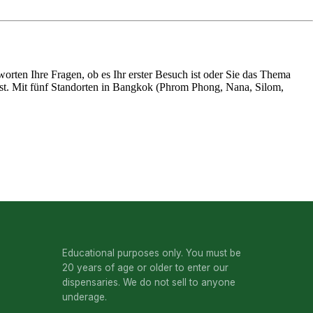
worten Ihre Fragen, ob es Ihr erster Besuch ist oder Sie das Thema
st. Mit fünf Standorten in Bangkok (
Phrom Phong
, Nana,
Silom
,
Educational purposes only. You must be
20 years of age or older to enter our
dispensaries. We do not sell to anyone
underage.