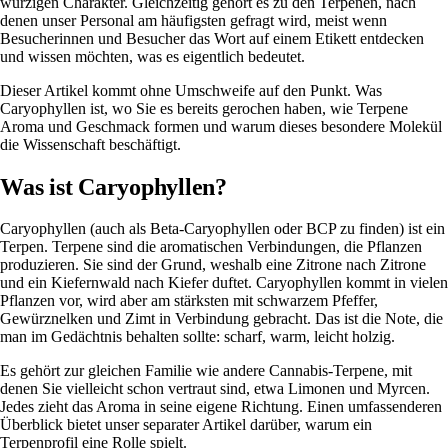
würzigen Charakter. Gleichzeitig gehört es zu den Terpenen, nach
denen unser Personal am häufigsten gefragt wird, meist wenn
Besucherinnen und Besucher das Wort auf einem Etikett entdecken
und wissen möchten, was es eigentlich bedeutet.
Dieser Artikel kommt ohne Umschweife auf den Punkt. Was
Caryophyllen ist, wo Sie es bereits gerochen haben, wie Terpene
Aroma und Geschmack formen und warum dieses besondere Molekül
die Wissenschaft beschäftigt.
Was ist Caryophyllen?
Caryophyllen (auch als Beta-Caryophyllen oder BCP zu finden) ist ein
Terpen. Terpene sind die aromatischen Verbindungen, die Pflanzen
produzieren. Sie sind der Grund, weshalb eine Zitrone nach Zitrone
und ein Kiefernwald nach Kiefer duftet. Caryophyllen kommt in
vielen
Pflanzen
vor, wird aber am stärksten mit schwarzem Pfeffer,
Gewürznelken und Zimt in Verbindung gebracht. Das ist die Note, die
man im Gedächtnis behalten sollte: scharf, warm, leicht holzig.
Es gehört zur gleichen Familie wie andere Cannabis-Terpene, mit
denen Sie vielleicht schon vertraut sind, etwa Limonen und Myrcen.
Jedes zieht das Aroma in seine eigene Richtung. Einen umfassenderen
Überblick bietet unser separater Artikel darüber,
warum ein
Terpenprofil eine Rolle spielt
.