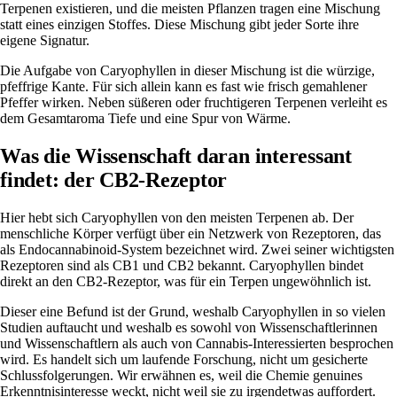
Terpenen existieren, und die meisten Pflanzen tragen eine Mischung
statt eines einzigen Stoffes. Diese Mischung gibt jeder Sorte ihre
eigene Signatur.
Die Aufgabe von Caryophyllen in dieser Mischung ist die würzige,
pfeffrige Kante. Für sich allein kann es fast wie frisch gemahlener
Pfeffer wirken. Neben süßeren oder fruchtigeren Terpenen verleiht es
dem Gesamtaroma Tiefe und eine Spur von Wärme.
Was die Wissenschaft daran interessant
findet: der CB2-Rezeptor
Hier hebt sich Caryophyllen von den meisten Terpenen ab. Der
menschliche Körper verfügt über ein Netzwerk von Rezeptoren, das
als Endocannabinoid-System bezeichnet wird. Zwei seiner wichtigsten
Rezeptoren sind als CB1 und CB2 bekannt. Caryophyllen bindet
direkt an den CB2-Rezeptor, was für ein Terpen ungewöhnlich ist.
Dieser eine Befund ist der Grund, weshalb Caryophyllen in so vielen
Studien auftaucht und weshalb es sowohl von Wissenschaftlerinnen
und Wissenschaftlern als auch von Cannabis-Interessierten besprochen
wird. Es handelt sich um laufende Forschung, nicht um gesicherte
Schlussfolgerungen. Wir erwähnen es, weil die Chemie genuines
Erkenntnisinteresse weckt, nicht weil sie zu irgendetwas auffordert.