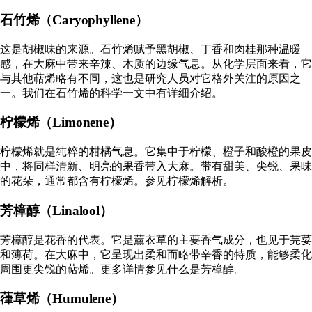
石竹烯（Caryophyllene）
这是胡椒味的来源。石竹烯赋予黑胡椒、丁香和肉桂那种温暖
感，在大麻中带来辛辣、木质的边缘气息。从化学层面来看，它
与其他萜烯略有不同，这也是研究人员对它格外关注的原因之
一。我们在
石竹烯的科学
一文中有详细介绍。
柠檬烯（Limonene）
柠檬烯就是纯粹的柑橘气息。它集中于柠檬、橙子和酸橙的果皮
中，将同样清新、明亮的果香带入大麻。带有甜美、尖锐、果味
的花朵，通常都含有柠檬烯。参见
柠檬烯解析
。
芳樟醇（Linalool）
芳樟醇是花香的代表。它是薰衣草的主要香气成分，也见于芫荽
和薄荷。在大麻中，它呈现出柔和而略带辛香的特质，能够柔化
周围更尖锐的萜烯。更多详情参见
什么是芳樟醇
。
葎草烯（Humulene）