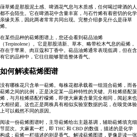
葎草烯是那股泥土感、啤酒花气息与木质感，任何喝过啤酒的人
都不会陌生。它在啤酒花中含量丰富，与石竹烯有着密切的化学
亲缘关系，因此两者常常共同出现。完整介绍参见
什么是葎草
烯
。
在某些品种的萜烯图谱上，您还会看到萜品油烯
（Terpinolene）。它是那股清新、草本、略带松木气息的萜烯，
存在于苹果、肉豆蔻和丁香中。
萜品油烯
通常表现低调，但在含
有它的品种中，它往往能够塑造整体香气。
如何解读萜烯图谱
没有哪株花只含单一萜烯。每株花都承载着一组混合萜烯，而各
萜烯之间的比例，正是决定某一品种特性的关键。月桂烯搭配蒎
烯，与月桂烯搭配柠檬烯，即便大麻素含量完全相同，闻起来也
大相径庭。这也正是两株具有相似实验室数据的花，在嗅觉体验
上可以截然不同的原因。
阅读一份萜烯图谱时，主导萜烯给出主题基调，辅助萜烯填充细
节层次。大麻素一栏，即 THC 和 CBD 的数值，描述的是化学
构成；萜烯一栏描述的则是香气。解读萜烯图谱，更像是读一张