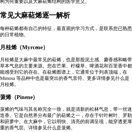
构为何重要
以及
大麻萜烯结构的医学意义
。
常见大麻萜烯逐一解析
每种萜烯都有自己的特征，最直观的学习方式，是联系您已熟悉
的日常植物。
月桂烯（Myrcene）
月桂烯是大麻中最常见的萜烯，也是那股泥土感、麝香感和略带
草本气息的主要来源。您在芒果、柠檬草、啤酒花和百里香中都
能感受到它的存在。在萜烯图谱上，它通常位于列表顶端，在
Mimosa 等品种中也是最突出的香气音符。更多详情参见
什么是
月桂烯
。
蒎烯（Pinene）
蒎烯的气味与其名称完全一致，就是清新的松林气息，带一丝迷
迭香。它是自然界分布最广的萜烯之一，存在于针叶树叶、罗勒
和莳萝中。在大麻中，它以明快、清亮的前调呈现，能穿透更厚
重的香气层。详情参见
什么是蒎烯
。