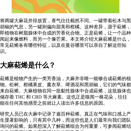
将两罐大麻花并排放置，香气往往截然不同。一罐带着松木与黑
胡椒的气息，另一罐则偏向甜美和柑橘。这种差异，源于萜烯，
即植物在树脂腺体中合成的芳香化合物。正是萜烯，让一个品种
闻起来像燃料，而另一个像芒果。本文将介绍大麻萜烯是什么，
常见萜烯各有哪些特征，以及在曼谷哪里可以亲自了解这些知
识。
大麻萜烯是什么？
萜烯是植物产生的一类芳香油，大麻并非唯一能够合成萜烯的植
物。松树、柑橘果皮、薰衣草、啤酒花和黑胡椒，它们的气味都
来自萜烯。大麻植物在同一批黏性腺体中合成萜烯，这批腺体也
储存着 THC 和
CBD
等大麻素。这也正是嗅闻一株花朵，往往
能在任何其他感受之前就让人读出许多信息的原因。
研究人员已在大麻中记录了逾百种萜烯。真正在气味和口感上产
生显著影响的，只有其中几种，而这些也是人们最常向我们团队
询问的萜烯。如果想深入了解萜烯组合为何重要，可参阅
萜烯结