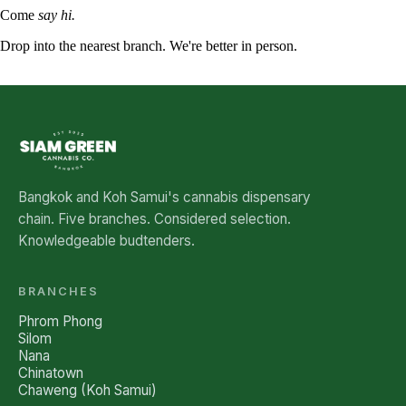
Come
say hi.
Drop into the nearest branch. We're better in person.
See all five branches →
Bangkok and Koh Samui's cannabis dispensary
chain. Five branches. Considered selection.
Knowledgeable budtenders.
BRANCHES
Phrom Phong
Silom
Nana
Chinatown
Chaweng (Koh Samui)