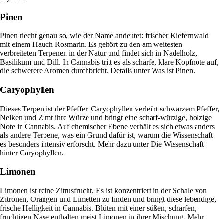
Pinen
Pinen riecht genau so, wie der Name andeutet: frischer Kiefernwald
mit einem Hauch Rosmarin. Es gehört zu den am weitesten
verbreiteten Terpenen in der Natur und findet sich in Nadelholz,
Basilikum und Dill. In Cannabis tritt es als scharfe, klare Kopfnote auf,
die schwerere Aromen durchbricht. Details unter
Was ist Pinen
.
Caryophyllen
Dieses Terpen ist der Pfeffer. Caryophyllen verleiht schwarzem Pfeffer,
Nelken und Zimt ihre Würze und bringt eine scharf-würzige, holzige
Note in Cannabis. Auf chemischer Ebene verhält es sich etwas anders
als andere Terpene, was ein Grund dafür ist, warum die Wissenschaft
es besonders intensiv erforscht. Mehr dazu unter
Die Wissenschaft
hinter Caryophyllen
.
Limonen
Limonen ist reine Zitrusfrucht. Es ist konzentriert in der Schale von
Zitronen, Orangen und Limetten zu finden und bringt diese lebendige,
frische Helligkeit in Cannabis. Blüten mit einer süßen, scharfen,
fruchtigen Nase enthalten meist Limonen in ihrer Mischung. Mehr