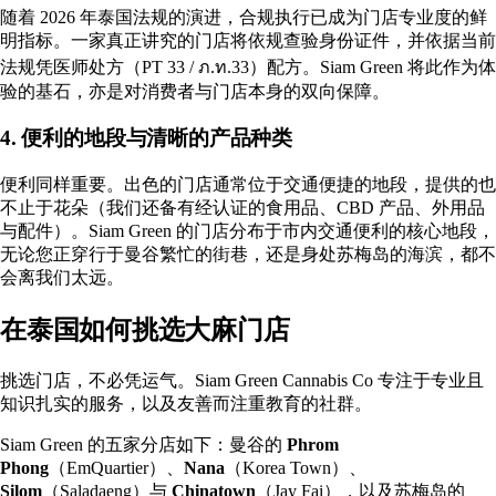
随着 2026 年泰国法规的演进，合规执行已成为门店专业度的鲜
明指标。一家真正讲究的门店将依规查验身份证件，并依据当前
法规凭医师处方（PT 33 / ภ.ท.33）配方。Siam Green 将此作为体
验的基石，亦是对消费者与门店本身的双向保障。
4. 便利的地段与清晰的产品种类
便利同样重要。出色的门店通常位于交通便捷的地段，提供的也
不止于花朵（我们还备有经认证的食用品、
CBD
产品、外用品
与配件）。Siam Green 的门店分布于市内交通便利的核心地段，
无论您正穿行于曼谷繁忙的街巷，还是身处苏梅岛的海滨，都不
会离我们太远。
在泰国如何挑选大麻门店
挑选门店，不必凭运气。
Siam Green Cannabis Co
专注于专业且
知识扎实的服务，以及友善而注重教育的社群。
Siam Green 的五家分店如下：曼谷的
Phrom
Phong
（EmQuartier）、
Nana
（Korea Town）、
Silom
（Saladaeng）与
Chinatown
（Jay Fai），以及苏梅岛的