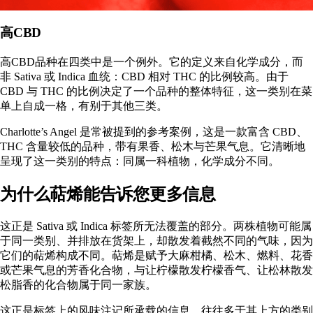
高CBD
高CBD品种在四类中是一个例外。它的定义来自化学成分，而
非 Sativa 或 Indica 血统：CBD 相对 THC 的比例较高。由于
CBD 与 THC 的比例
决定了一个品种的整体特征，这一类别在菜
单上自成一格，有别于其他三类。
Charlotte’s Angel 是常被提到的参考案例，这是一款富含 CBD、
THC 含量较低的品种，带有果香、松木与芒果气息。它清晰地
呈现了这一类别的特点：同属一科植物，化学成分不同。
为什么萜烯能告诉您更多信息
这正是 Sativa 或 Indica 标签所无法覆盖的部分。两株植物可能属
于同一类别、并排放在货架上，却散发着截然不同的气味，因为
它们的萜烯构成不同。萜烯是赋予大麻柑橘、松木、燃料、花香
或芒果气息的芳香化合物，与让柠檬散发柠檬香气、让松林散发
松脂香的化合物属于同一家族。
这正是标签上的风味注记所承载的信息，往往多于其上方的类别