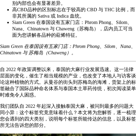
别内部也会有显著差异。
高CBD品种的区别标志在于较高的
CBD 与 THC 比例
，而
非其所属的 Sativa 或 Indica 血统。
Siam Green 在泰国设有五家门店：Phrom Phong、Silom、
Nana、Chinatown 与 Chaweng（苏梅岛），店内员工可当
面为您讲解各品种的萜烯特征。
Siam Green 在泰国设有五家门店：
Phrom Phong
、
Silom
、
Nana
、
Chinatown
与
苏梅岛（Chaweng）
。
自 2022 年政策调整以来，泰国的大麻行业发展迅速。这一法律
层面的变化，催生了相当规模的产业，也改变了本地人与访客谈
论这种植物的方式。从曼谷的街头到苏梅岛的海滩，货架上的标
签融合了国际品种命名体系与泰国本土草药传统，初次阅读菜单
时难免令人困惑。
我们团队自 2022 年起深入接触泰国大麻，被问到最多的问题大
同小异：这个标签究竟意味着什么？本文将为您解答，逐一梳理
您会遇到的四大类别，说明每个标签所能传达的信息，以及标签
所无法告诉您的部分。