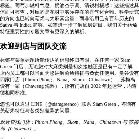
标题。葡萄加燃料气息、奶油杏子调、清锐柑橘感：这些描述具
体而可核查，对应的是花材中实际存在的香气化合物。科学研究
的方向也已转向萜烯与大麻素含量，而非沿用已有百年历史的
Sativa 与 Indica 简称。如需进一步了解底层逻辑，我们关于
萜烯
特征重要性
的专题文章有更深入的解析。
欢迎到店与团队交流
标签与菜单标题所能传达的信息终归有限。在任何一家 Siam
Green 门店，无论您对大麻类别是初次接触还是已有一定了解，
店内员工都可以当面为您讲解萜烯特征与负责任使用。曼谷设有
四家门店（Phrom Phong、Nana、Silom、Chinatown），苏梅岛
设有一家（Chaweng 海滩），所有门店自 2022 年起运营，均遵
循相同标准。
您也可以通过 LINE（@siamgreenco）联系 Siam Green，咨询有
关萜烯特征与各类别差异的问题。
就近查找门店：
Phrom Phong
、
Silom
、
Nana
、
Chinatown
与
苏梅
岛（Chaweng）
。