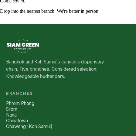
Come
say hi.
Drop into the nearest branch. We're better in person.
See all five branches →
Bangkok and Koh Samui's cannabis dispensary
chain. Five branches. Considered selection.
Knowledgeable budtenders.
BRANCHES
Phrom Phong
Silom
Nana
Chinatown
Chaweng (Koh Samui)